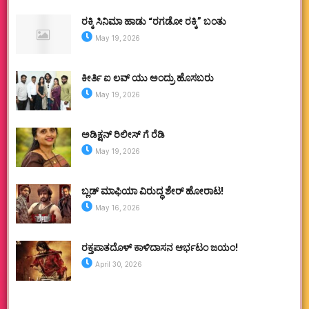
ರಕ್ಕಿ ಸಿನಿಮಾ ಹಾಡು “ರಗಡೋ ರಕ್ಕಿ” ಬಂತು
May 19, 2026
ಕೀರ್ತಿ ಐ ಲವ್ ಯು ಅಂದ್ರು ಹೊಸಬರು
May 19, 2026
ಅಡಿಕ್ಷನ್ ರಿಲೀಸ್ ಗೆ ರೆಡಿ
May 19, 2026
ಬ್ಲಡ್ ಮಾಫಿಯಾ ವಿರುದ್ಧ ಶೇರ್ ಹೋರಾಟ!
May 16, 2026
ರಕ್ತಪಾತದೊಳ್ ಕಾಳಿದಾಸನ ಆರ್ಭಟಂ ಜಯಂ!
April 30, 2026