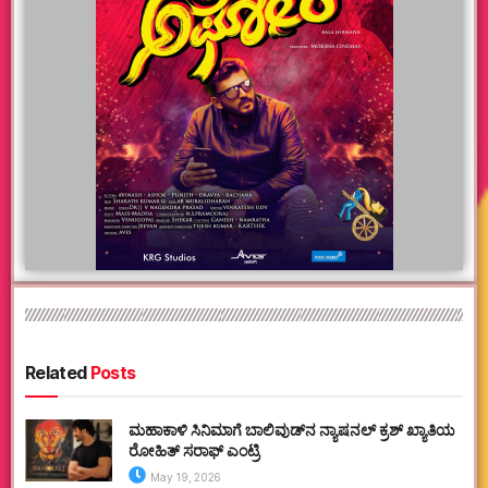
Related
Posts
ಮಹಾಕಾಳಿ ಸಿನಿಮಾಗೆ ಬಾಲಿವುಡ್‌ನ ನ್ಯಾಷನಲ್ ಕ್ರಶ್ ಖ್ಯಾತಿಯ
ರೋಹಿತ್ ಸರಾಫ್ ಎಂಟ್ರಿ
May 19, 2026