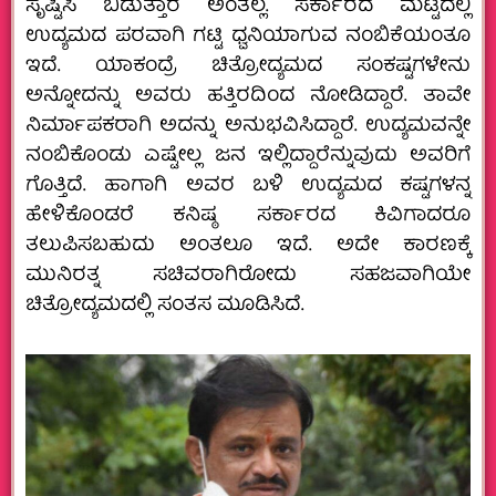
ಸೃಷ್ಟಿಸಿ ಬಿಡುತ್ತಾರೆ ಅಂತಲ್ಲ. ಸರ್ಕಾರದ ಮಟ್ಟದಲ್ಲಿ
ಉದ್ಯಮದ ಪರವಾಗಿ ಗಟ್ಟಿ ಧ್ವನಿಯಾಗುವ ನಂಬಿಕೆಯಂತೂ
ಇದೆ. ಯಾಕಂದ್ರೆ ಚಿತ್ರೋದ್ಯಮದ ಸಂಕಷ್ಟಗಳೇನು
ಅನ್ನೋದನ್ನು ಅವರು ಹತ್ತಿರದಿಂದ ನೋಡಿದ್ದಾರೆ. ತಾವೇ
ನಿರ್ಮಾಪಕರಾಗಿ ಅದನ್ನು ಅನುಭವಿಸಿದ್ದಾರೆ. ಉದ್ಯಮವನ್ನೇ
ನಂಬಿಕೊಂಡು ಎಷ್ಟೇಲ್ಲ ಜನ ಇಲ್ಲಿದ್ದಾರೆನ್ನುವುದು ಅವರಿಗೆ
ಗೊತ್ತಿದೆ. ಹಾಗಾಗಿ ಅವರ ಬಳಿ ಉದ್ಯಮದ ಕಷ್ಟಗಳನ್ನ
ಹೇಳಿಕೊಂಡರೆ ಕನಿಷ್ಠ ಸರ್ಕಾರದ ಕಿವಿಗಾದರೂ
ತಲುಪಿಸಬಹುದು ಅಂತಲೂ ಇದೆ. ಅದೇ ಕಾರಣಕ್ಕೆ
ಮುನಿರತ್ನ ಸಚಿವರಾಗಿರೋದು ಸಹಜವಾಗಿಯೇ
ಚಿತ್ರೋದ್ಯಮದಲ್ಲಿ ಸಂತಸ ಮೂಡಿಸಿದೆ.