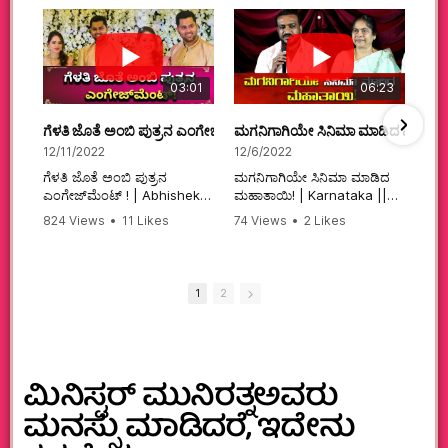
03:01
06:23
ಗೆಳತಿ ಜೊತೆ ಅಂಬಿ ಪುತ್ರನ ಎಂಗೇಜ್‌ಮೆಂಟ್ ! | Abhishek Ambareesh | 
ಮಗನಿಗಾಗಿಯೇ ಸಿನಿಮಾ ಮಾಡಿದ ಮಹಾತಾ
12/11/2022
12/6/2022
ಗೆಳತಿ ಜೊತೆ ಅಂಬಿ ಪುತ್ರನ
ಮಗನಿಗಾಗಿಯೇ ಸಿನಿಮಾ ಮಾಡಿದ
ಎಂಗೇಜ್‌ಮೆಂಟ್ ! | Abhishek
ಮಹಾತಾಯಿ! | Karnataka ||
Ambareesh | Aviva ||
824 Views
•
11 Likes
74 Views
•
2 Likes
#karnataka
•
0 Comments
•
2 Comments
#abhishekambareesh
#kannadamovies
#engagement
#sandalwood
#abhiengagement
1
2
ಮಿನಿಸ್ಟರ್ ಮುನಿರತ್ನಅವರು
ಮನಸ್ಸು ಮಾಡಿದರೆ, ಇದೇನು