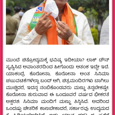
ಮುಂದೆ ಚಿತ್ರೋದ್ಯಮಕ್ಕೆ ಭವಿಷ್ಯ ಇದೀಯಾ? ಲಾಕ್ ಡೌನ್
ಸೃಷ್ಟಿಸಿದ ಅವಾಂತರದಿಂದ ಹೀಗೊಂದು ಆತಂಕ ಇದ್ದೇ ಇದೆ.
ಯಾಕಂದ್ರೆ ಕೊರೋನಾ, ಕೊರೋನಾ ಅಂತ ಸಿನಿಮಾ
ಚಟುವಟಿಕೆಗಳೆಲ್ಲಾ ಬಂದ್ ಆಗಿ, ಚಿತ್ರಮಂದಿರಗಳು ಬಾಗಿಲು
ಮುಚ್ಚಿದರೆ, ಇದನ್ನ ನಂಬಿಕೊಂಡವರು ಮಣ್ಣು ತಿನ್ನಬೇಕಷ್ಟೇ.
ಕೊರೋನಾ ಶುರುವಾದ ಈ ಒಂದೂವರೆ ವರ್ಷದ ಭೀಕರತೆ
ಅಕ್ಷರಶ: ಸಿನಿಮಾ ಮಂದಿಗೆ ಮಣ್ಣು ತಿನ್ನಿಸಿದೆ. ಅದರಿಂದ
ಒಂದಷ್ಟು ಚೇತರಿಕೆ ಕಾಣಬೇಕಾದರೆ, ಸರ್ಕಾರವು ಉದ್ಯಮದ