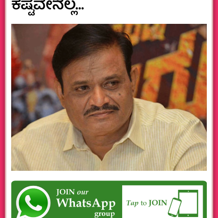
ಕಷ್ಟವೇನಲ್ಲ…