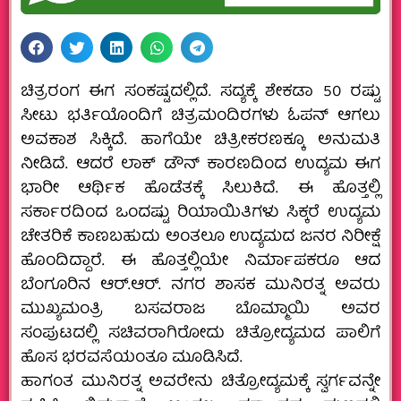
ಚಿತ್ರರಂಗ ಈಗ ಸಂಕಷ್ಟದಲ್ಲಿದೆ. ಸದ್ಯಕ್ಕೆ ಶೇಕಡಾ 50 ರಷ್ಟು
ಸೀಟು ಭರ್ತಿಯೊಂದಿಗೆ ಚಿತ್ರಮಂದಿರಗಳು ಓಪನ್ ಆಗಲು
ಅವಕಾಶ ಸಿಕ್ಕಿದೆ. ಹಾಗೆಯೇ ಚಿತ್ರೀಕರಣಕ್ಕೂ ಅನುಮತಿ
ನೀಡಿದೆ. ಆದರೆ ಲಾಕ್ ಡೌನ್ ಕಾರಣದಿಂದ ಉದ್ಯಮ ಈಗ
ಭಾರೀ ಆರ್ಥಿಕ ಹೊಡೆತಕ್ಕೆ ಸಿಲುಕಿದೆ. ಈ ಹೊತ್ತಲ್ಲಿ
ಸರ್ಕಾರದಿಂದ ಒಂದಷ್ಟು ರಿಯಾಯಿತಿಗಳು ಸಿಕ್ಕರೆ ಉದ್ಯಮ
ಚೇತರಿಕೆ ಕಾಣಬಹುದು ಅಂತಲೂ ಉದ್ಯಮದ ಜನರ ನಿರೀಕ್ಷೆ
ಹೊಂದಿದ್ದಾರೆ. ಈ ಹೊತ್ತಲ್ಲಿಯೇ ನಿರ್ಮಾಪಕರೂ ಆದ
ಬೆಂಗೂರಿನ ಆರ್.ಆರ್. ನಗರ ಶಾಸಕ ಮುನಿರತ್ನ ಅವರು
ಮುಖ್ಯಮಂತ್ರಿ ಬಸವರಾಜ ಬೊಮ್ಮಾಯಿ ಅವರ
ಸಂಪುಟದಲ್ಲಿ ಸಚಿವರಾಗಿರೋದು ಚಿತ್ರೋದ್ಯಮದ ಪಾಲಿಗೆ
ಹೊಸ ಭರವಸೆಯಂತೂ ಮೂಡಿಸಿದೆ.
ಹಾಗಂತ ಮುನಿರತ್ನ ಅವರೇನು ಚಿತ್ರೋದ್ಯಮಕ್ಕೆ ಸ್ವರ್ಗವನ್ನೇ