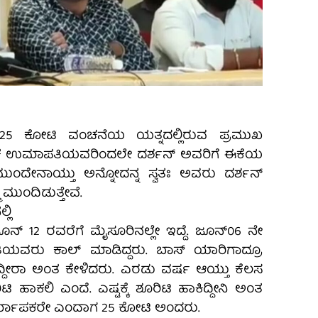
25 ಕೋಟಿ ವಂಚನೆಯ ಯತ್ನದಲ್ಲಿರುವ ಪ್ರಮುಖ
ಕ ಉಮಾಪತಿಯವರಿಂದಲೇ ದರ್ಶನ್ ಅವರಿಗೆ ಈಕೆಯ
ಮುಂದೇನಾಯ್ತು ಅನ್ನೋದನ್ನ ಸ್ವತಃ ಅವರು ದರ್ಶನ್
 ಮುಂದಿಡುತ್ತೇವೆ.
ಲಿ
ೂನ್ 12 ರವರೆಗೆ ಮೈಸೂರಿನಲ್ಲೇ ಇದ್ದೆ. ಜೂನ್‌06 ನೇ
ವರು ಕಾಲ್ ಮಾಡಿದ್ದರು. ಬಾಸ್ ಯಾರಿಗಾದ್ರೂ
ತಿದ್ದೀರಾ ಅಂತ ಕೇಳಿದರು. ಎರಡು ವರ್ಷ ಆಯ್ತು ಕೆಲಸ
 ಹಾಕಲಿ ಎಂದೆ. ಎಷ್ಟಕ್ಕೆ ಶೂರಿಟಿ ಹಾಕಿದ್ದೀನಿ ಅಂತ
ನಿರ್ಮಾಪಕರೇ ಎಂದಾಗ 25 ಕೋಟಿ ಅಂದರು.