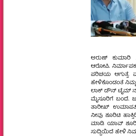
ಅರುಣ್ ಕುಮಾರಿ 
ಆರೋಪಿ. ನಿರ್ಮಾಪ
ಪರಿಚಯ ಆಗುತ್ತೆ. 
ಹೇಳಿಕೊಂಡಂತೆ ನಿಮ್ಮ
ಲಾಕ್ ಡೌನ್ ಟೈಮ್ ನಲ್
ಮೈಸೂರಿಗೆ ಬಂದೆ. ಜ
ತಾರೀಖ್ ಉಮಾಪತಿಯ
ನೀವು ಶೂರಿಟಿ ಹಾಕ್
ಮಾಡಿ ಯಾವ್ ಶೂರಿಟಿ
ಸುದ್ದಿಯಿದೆ ಹೇಳಿ 