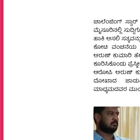
ಚಾಲೆಂಜಿಂಗ್ ಸ್ಟಾ
ಮೈಸೂರಿನಲ್ಲಿ ಸುದ್ದಿಗೋ
ಹಾಕಿ ಅಸಲಿ ಸತ್ಯವನ್ನು 
ಕೋಟಿ ವಂಚನೆಯ ಪ್ರ
ಅರುಣ್ ಕುಮಾರಿ ಹೇಳಿ
ಕೂರಿಸಿಕೊಂಡು ಪ್ರೆಸ್
ಆರೋಪಿ ಅರುಣ್ ಕು
ದೋಖಾದ ಜಾಡುಹಿ
ಮಾಧ್ಯಮದವರ ಮುಂದೆ 