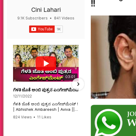
!!
Cini Lahari
9.1K Subscribers
•
841 Videos
•
497K Views
03:01
ಗೆಳತಿ ಜೊತೆ ಅಂಬಿ ಪುತ್ರನ ಎಂಗೇಜ್‌ಮೆಂಟ್ ! | Abhishek Ambareesh | 
ಮಗನಿಗಾಗಿಯೇ ಸಿನಿಮಾ ಮಾ
12/11/2022
12/6/2022
ಗೆಳತಿ ಜೊತೆ ಅಂಬಿ ಪುತ್ರನ ಎಂಗೇಜ್‌ಮೆಂಟ್ !
ಮಗನಿಗಾಗಿಯೇ ಸಿನಿಮಾ ಮಾಡ
| Abhishek Ambareesh | Aviva ||
ಮಹಾತಾಯಿ! | Karnataka 
824 Views
•
11 Likes
74 Views
•
2 Likes
•
2 
#abhishekambareesh
#karnataka #kannadam
•
0 Comments
#engagement #abhiengagement
#sandalwood