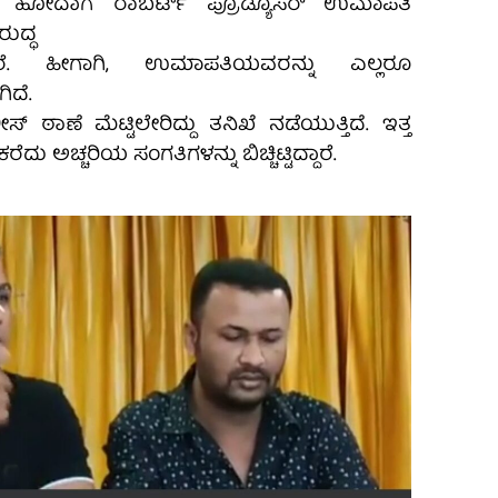
 ಹೋದಾಗ ರಾಬರ್ಟ್ ಪ್ರೊಡ್ಯೂಸರ್ ಉಮಾಪತಿ
ರುದ್ಧ
್ದಾರೆ. ಹೀಗಾಗಿ, ಉಮಾಪತಿಯವರನ್ನು ಎಲ್ಲರೂ
ದೆ.
್ ಠಾಣೆ ಮೆಟ್ಟಿಲೇರಿದ್ದು ತನಿಖೆ ನಡೆಯುತ್ತಿದೆ. ಇತ್ತ
ಕರೆದು ಅಚ್ಚರಿಯ ಸಂಗತಿಗಳನ್ನು ಬಿಚ್ಚಿಟ್ಟಿದ್ದಾರೆ.