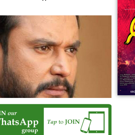
06:23
Aviva ||
ಡಿದ ಮಹಾತಾಯಿ! | Karnataka ||
ಿದ
||
Comments
ovies