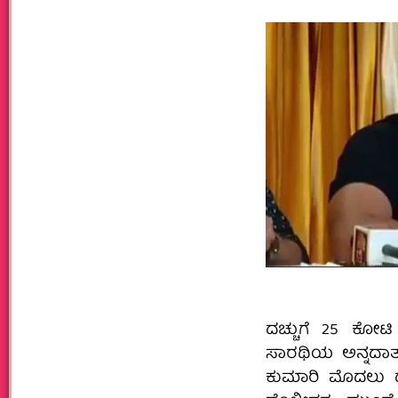
ದಚ್ಚುಗೆ 25 ಕೋಟ
ಸಾರಥಿಯ ಅನ್ನದಾತ 
ಕುಮಾರಿ ಮೊದಲು ದರ್