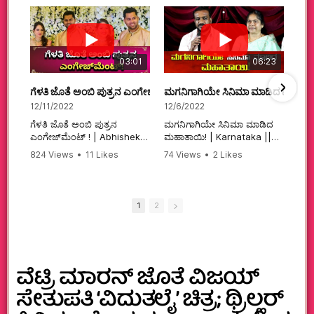
03:01
06:23
ಗೆಳತಿ ಜೊತೆ ಅಂಬಿ ಪುತ್ರನ ಎಂಗೇಜ್‌ಮೆಂಟ್ ! | Abhishek Ambareesh | 
ಮಗನಿಗಾಗಿಯೇ ಸಿನಿಮಾ ಮಾಡಿದ ಮಹಾತಾ
12/11/2022
12/6/2022
ಗೆಳತಿ ಜೊತೆ ಅಂಬಿ ಪುತ್ರನ
ಮಗನಿಗಾಗಿಯೇ ಸಿನಿಮಾ ಮಾಡಿದ
ಎಂಗೇಜ್‌ಮೆಂಟ್ ! | Abhishek
ಮಹಾತಾಯಿ! | Karnataka ||
Ambareesh | Aviva ||
824 Views
•
11 Likes
74 Views
•
2 Likes
#karnataka
•
0 Comments
•
2 Comments
#abhishekambareesh
#kannadamovies
#engagement
#sandalwood
#abhiengagement
1
2
ವೆಟ್ರಿ ಮಾರನ್ ಜೊತೆ ವಿಜಯ್
ಸೇತುಪತಿ ‘ವಿದುತಲೈ’ ಚಿತ್ರ; ಥ್ರಿಲ್ಲರ್​