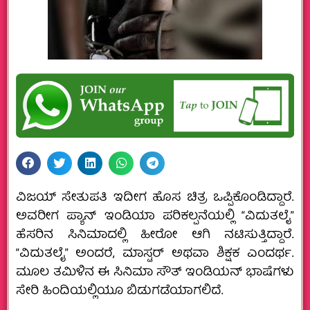
ವಿಜಯ್ ಸೇತುಪತಿ ಇದೀಗ ಹೊಸ ಚಿತ್ರ ಒಪ್ಪಿಕೊಂಡಿದ್ದಾರೆ.
ಅವರೀಗ ಪ್ಯಾನ್​ ಇಂಡಿಯಾ ಪರಿಕಲ್ಪನೆಯಲ್ಲಿ “ವಿದುತಲೈ”
ಹೆಸರಿನ ಸಿನಿಮಾದಲ್ಲಿ ಹೀರೋ ಆಗಿ ನಟಿಸುತ್ತಿದ್ದಾರೆ.
“ವಿದುತಲೈ” ಅಂದರೆ, ಮಾಸ್ಟರ್ ಅಥವಾ ಶಿಕ್ಷಕ ಎಂದರ್ಥ.
ಮೂಲ ತಮಿಳಿನ ಈ ಸಿನಿಮಾ ಸೌತ್ ಇಂಡಿಯನ್ ಭಾಷೆಗಳು
ಸೇರಿ ಹಿಂದಿಯಲ್ಲಿಯೂ ಬಿಡುಗಡೆಯಾಗಲಿದೆ.