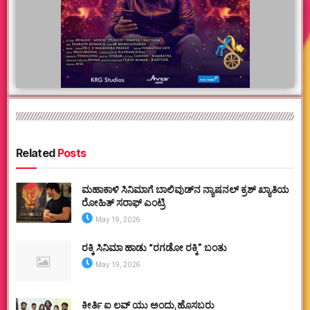
Related
Posts
ಮಹಾಕಾಳಿ ಸಿನಿಮಾಗೆ ಬಾಲಿವುಡ್‌ನ ನ್ಯಾಷನಲ್ ಕ್ರಶ್ ಖ್ಯಾತಿಯ
ರೋಹಿತ್ ಸರಾಫ್ ಎಂಟ್ರಿ
May 19, 2026
ರಕ್ಕಿ ಸಿನಿಮಾ ಹಾಡು “ರಗಡೋ ರಕ್ಕಿ” ಬಂತು
May 19, 2026
ಕೀರ್ತಿ ಐ ಲವ್ ಯು ಅಂದ್ರು ಹೊಸಬರು