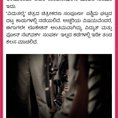
ಇದು.
“ವಿದುತಲೈ” ಚಿತ್ರದ ಚಿತ್ರೀಕರಣ ಸಂಪೂರ್ಣ ಪಶ್ಚಿಮ ಘಟ್ಟದ
ದಟ್ಟ ಕಾಡುಗಳಲ್ಲಿ ನಡೆಯಲಿದೆ. ಅಚ್ಚರಿಯ ವಿಷಯವೆಂದರೆ,
ಈಗಾಗಲೇ ಲೊಕೇಶನ್ ಅಂತಿಮವಾಗಿದ್ದು, ವಿದ್ಯುತ್ ಮತ್ತು
ಫೋನ್ ನೆಟ್​ವರ್ಕ್​ ಸಂಪರ್ಕ ಇಲ್ಲದ ಕಡೆಗಳಲ್ಲಿ ಇಡೀ ತಂಡ
ಕೆಲಸ ಮಾಡಲಿದೆ.