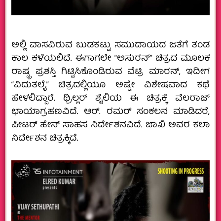
ಅಲ್ಲಿ ವಾಸವಿರುವ ಬುಡಕಟ್ಟು ಸಮುದಾಯದ ಜತೆಗೆ ತಂಡ
ಕಾಲ ಕಳೆಯಲಿದೆ. ಈಗಾಗಲೇ “ಅಸುರನ್” ಚಿತ್ರದ ಮೂಲಕ
ರಾಷ್ಟ್ರ ಪ್ರಶಸ್ತಿ ಗಿಟ್ಟಿಸಿಕೊಂಡಿರುವ ವೆಟ್ರಿ ಮಾರನ್, ಇದೀಗ
“ವಿದುತಲೈ” ಚಿತ್ರದಲ್ಲಿಯೂ ಅಷ್ಟೇ ವಿಶೇಷವಾದ ಕಥೆ
ಹೇಳಲಿದ್ದಾರೆ. ಥ್ರಿಲ್ಲರ್ ಶೈಲಿಯ ಈ ಚಿತ್ರಕ್ಕೆ ವೆಲರಾಜ್​
ಛಾಯಾಗ್ರಹಣವಿದೆ. ಆರ್​. ರಮರ್ ಸಂಕಲನ ಮಾಡಿದರೆ,
ಪೀಟರ್ ಹೇನ್ ಸಾಹಸ ನಿರ್ದೇಶನವಿದೆ. ಜಾಖಿ ಅವರ ಕಲಾ
ನಿರ್ದೇಶನ ಚಿತ್ರಕ್ಕಿದೆ.