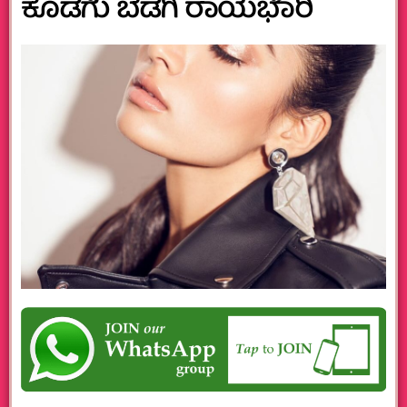
ಕೊಡಗು ಬೆಡಗಿ ರಾಯಭಾರಿ