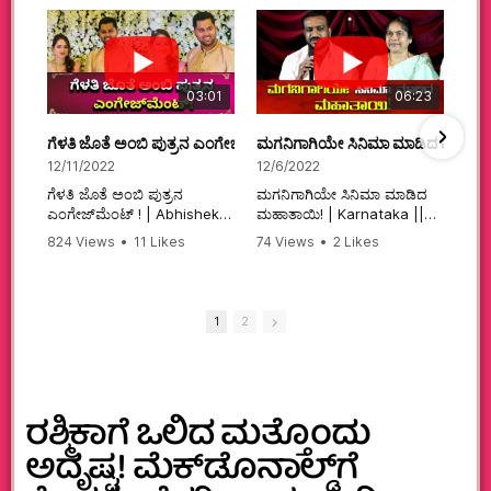
03:01
06:23
ಗೆಳತಿ ಜೊತೆ ಅಂಬಿ ಪುತ್ರನ ಎಂಗೇಜ್‌ಮೆಂಟ್ ! | Abhishek Ambareesh | 
ಮಗನಿಗಾಗಿಯೇ ಸಿನಿಮಾ ಮಾಡಿದ ಮಹಾತಾ
12/11/2022
12/6/2022
ಗೆಳತಿ ಜೊತೆ ಅಂಬಿ ಪುತ್ರನ
ಮಗನಿಗಾಗಿಯೇ ಸಿನಿಮಾ ಮಾಡಿದ
ಎಂಗೇಜ್‌ಮೆಂಟ್ ! | Abhishek
ಮಹಾತಾಯಿ! | Karnataka ||
Ambareesh | Aviva ||
824 Views
•
11 Likes
74 Views
•
2 Likes
#karnataka
•
0 Comments
•
2 Comments
#abhishekambareesh
#kannadamovies
#engagement
#sandalwood
#abhiengagement
1
2
ರಶ್ಮಿಕಾಗೆ ಒಲಿದ ಮತ್ತೊಂದು
ಅದೃಷ್ಟ! ಮೆಕ್‌ಡೊನಾಲ್ಡ್‌ಗೆ