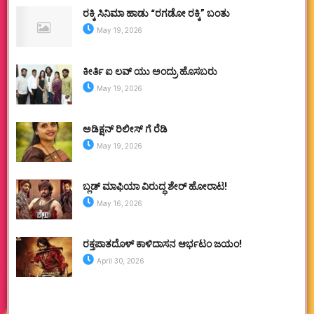
ರಕ್ಕಿ ಸಿನಿಮಾ ಹಾಡು “ರಗಡೋ ರಕ್ಕಿ” ಬಂತು
May 19, 2026
ಕೀರ್ತಿ ಐ ಲವ್ ಯು ಅಂದ್ರು ಹೊಸಬರು
May 19, 2026
ಅಡಿಕ್ಷನ್ ರಿಲೀಸ್ ಗೆ ರೆಡಿ
May 19, 2026
ಬ್ಲಡ್ ಮಾಫಿಯಾ ವಿರುದ್ಧ ಶೇರ್ ಹೋರಾಟ!
May 16, 2026
ರಕ್ತಪಾತದೊಳ್ ಕಾಳಿದಾಸನ ಆರ್ಭಟಂ ಜಯಂ!
April 30, 2026