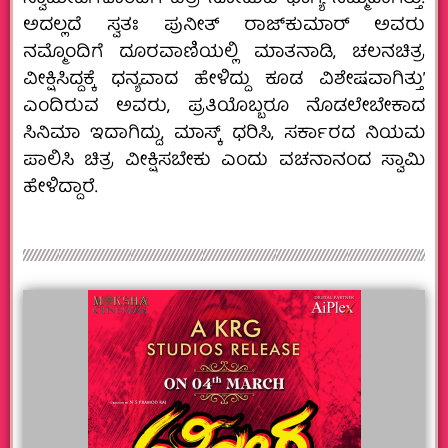
ಅದಲ್ಲದೆ ಸ್ವತಃ ಪುನೀತ್‌ ರಾಜ್‌ಕುಮಾರ್‌ ಅವರು
ನಮ್ಮೊಂದಿಗೆ ದೂರವಾಣಿಯಲ್ಲಿ ಮಾತನಾಡಿ, ಚಲನಚಿತ್ರ
ವೀಕ್ಷಿಸಿದ್ದಕ್ಕೆ ಧನ್ಯವಾದ ಹೇಳಿದ್ದು ಕೂಡ ವಿಶೇಷವಾಗಿತ್ತುʼ
ಎಂದಿರುವ ಅವರು, ಪ್ರತಿಯೊಬ್ಬರೂ ನೊಡಲೇಬೇಕಾದ
ಸಿನಿಮಾ ಇದಾಗಿದ್ದು, ಮಾಸ್ಕ್‌ ಧರಿಸಿ, ಸರ್ಕಾರದ ನಿಯಮ
ಪಾಲಿಸಿ ಚಿತ್ರ ವೀಕ್ಷಿಸಬೇಕು ಎಂದು ವಚನಾನಂದ ಸ್ವಾಮಿ
ಹೇಳಿದ್ದಾರೆ.