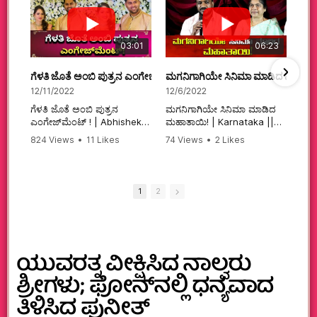
03:01
06:23
ಗೆಳತಿ ಜೊತೆ ಅಂಬಿ ಪುತ್ರನ ಎಂಗೇಜ್‌ಮೆಂಟ್ ! | Abhishek Ambareesh | 
ಮಗನಿಗಾಗಿಯೇ ಸಿನಿಮಾ ಮಾಡಿದ ಮಹಾತಾ
12/11/2022
12/6/2022
ಗೆಳತಿ ಜೊತೆ ಅಂಬಿ ಪುತ್ರನ
ಮಗನಿಗಾಗಿಯೇ ಸಿನಿಮಾ ಮಾಡಿದ
ಎಂಗೇಜ್‌ಮೆಂಟ್ ! | Abhishek
ಮಹಾತಾಯಿ! | Karnataka ||
Ambareesh | Aviva ||
824 Views
•
11 Likes
74 Views
•
2 Likes
#karnataka
•
0 Comments
•
2 Comments
#abhishekambareesh
#kannadamovies
#engagement
#sandalwood
#abhiengagement
1
2
ಯುವರತ್ನ ವೀಕ್ಷಿಸಿದ ನಾಲ್ವರು
ಶ್ರೀಗಳು; ಫೋನ್‌ನಲ್ಲಿ ಧನ್ಯವಾದ
ತಿಳಿಸಿದ ಪುನೀತ್