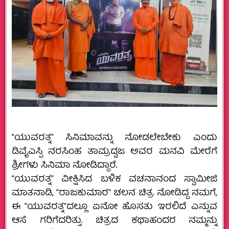
“ಯುವರತ್ನ” ಸಿನಿಮಾವನ್ನು ನೋಡಲೇಬೇಕು ಎಂದು
ಡಿವೈಎಸ್ಪಿ ನರಸಿಂಹ ತಾಮ್ರದ್ವಜ ಅವರ ಮನವಿ ಮೇರೆಗೆ
ಶ್ರೀಗಳು ಸಿನಿಮಾ ನೋಡಿದ್ದಾರೆ.
“ಯುವರತ್ನ” ವೀಕ್ಷಿಸಿದ ಬಳಿಕ ವಚನಾನಂದ ಸ್ವಾಮೀಜಿ
ಮಾತನಾಡಿ, “ರಾಜಕುಮಾರ” ಚಲನ ಚಿತ್ರ ನೋಡಿದ್ದ ನಮಗೆ,
ಈ “ಯುವರತ್ನ”ದಲ್ಲೂ ಏನೋ ಹೊಸತು ಇರಲಿದೆ ಎನ್ನುವ
ಆಸೆ ಗರಿಗೆದರಿತ್ತು. ಚಿತ್ರದ ಕಥಾಹಂದರ ನಮ್ಮನ್ನು