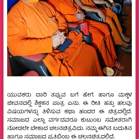
ಯುವಕರು ದಾರಿ ತಪ್ಪುವ ಬಗೆ ಹೇಗೆ. ಹಾಗೂ ಮಕ್ಕಳ
ಜೀವನದಲ್ಲಿ ಶಿಕ್ಷಕನ ಪಾತ್ರ ಏನು. ಈ ರೀತಿ ಹತ್ತು ಹಲವು
ವಿಷಯಗಳನ್ನು ತಿಳಿಸುವ ಕಥಾ ಹಂದರ ಈ ಚಿತ್ರದಲ್ಲಿದೆ.
ಸಮಾಜದ ಎಲ್ಲಾ ವರ್ಗದವರೂ ಕುಟುಂಬ ಸಮೇತರಾಗಿ
ನೋಡಲೇ ಬೇಕಾದ ಚಲನಚಿತ್ರವಿದು. ನಮ್ಮ ಈಗಿನ ಬದುಕಿನ
ಹಾಗೂ ಸಮಾಜದ ಪ್ರತಿಬಿಂಬ ಈ ಚಲನಚಿತ್ರದಲ್ಲಿದೆ.