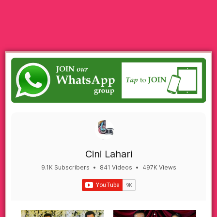
Cini Lahari
9.1K Subscribers
•
841 Videos
•
497K Views