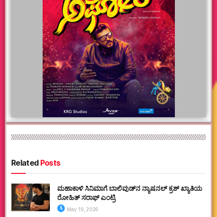
Related
Posts
ಮಹಾಕಾಳಿ ಸಿನಿಮಾಗೆ ಬಾಲಿವುಡ್‌ನ ನ್ಯಾಷನಲ್ ಕ್ರಶ್ ಖ್ಯಾತಿಯ
ರೋಹಿತ್ ಸರಾಫ್ ಎಂಟ್ರಿ
May 19, 2026