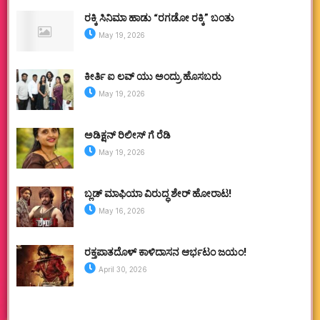
ರಕ್ಕಿ ಸಿನಿಮಾ ಹಾಡು “ರಗಡೋ ರಕ್ಕಿ” ಬಂತು
May 19, 2026
ಕೀರ್ತಿ ಐ ಲವ್ ಯು ಅಂದ್ರು ಹೊಸಬರು
May 19, 2026
ಅಡಿಕ್ಷನ್ ರಿಲೀಸ್ ಗೆ ರೆಡಿ
May 19, 2026
ಬ್ಲಡ್ ಮಾಫಿಯಾ ವಿರುದ್ಧ ಶೇರ್ ಹೋರಾಟ!
May 16, 2026
ರಕ್ತಪಾತದೊಳ್ ಕಾಳಿದಾಸನ ಆರ್ಭಟಂ ಜಯಂ!
April 30, 2026