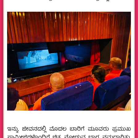
ಇನ್ನು, ಜೀವನದಲ್ಲಿ ಮೊದಲ ಬಾರಿಗೆ ಮೂವರು ಪ್ರಮುಖ
ಸ್ವಾಮೀಜಿಗಳೊಂದಿಗೆ ಚಿತ್ರ ನೋಡುವ ಭಾಗ್ಯ ನಮ್ಮದಾಗಿತ್ತು.