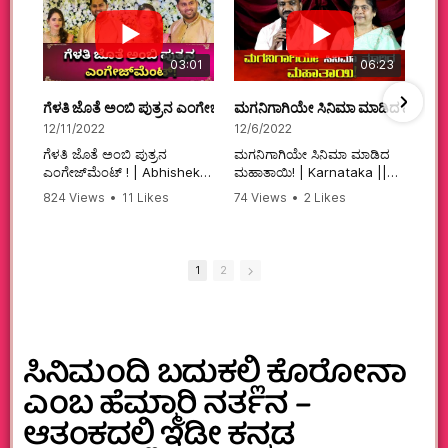
03:01
06:23
ಗೆಳತಿ ಜೊತೆ ಅಂಬಿ ಪುತ್ರನ ಎಂಗೇಜ್‌ಮೆಂಟ್ ! | Abhishek Ambareesh | 
ಮಗನಿಗಾಗಿಯೇ ಸಿನಿಮಾ ಮಾಡಿದ ಮಹಾತಾ
12/11/2022
12/6/2022
ಗೆಳತಿ ಜೊತೆ ಅಂಬಿ ಪುತ್ರನ
ಮಗನಿಗಾಗಿಯೇ ಸಿನಿಮಾ ಮಾಡಿದ
ಎಂಗೇಜ್‌ಮೆಂಟ್ ! | Abhishek
ಮಹಾತಾಯಿ! | Karnataka ||
Ambareesh | Aviva ||
824 Views
•
11 Likes
74 Views
•
2 Likes
#karnataka
•
0 Comments
•
2 Comments
#abhishekambareesh
#kannadamovies
#engagement
#sandalwood
#abhiengagement
1
2
ಸಿನಿಮಂದಿ ಬದುಕಲ್ಲಿ ಕೊರೋನಾ
ಎಂಬ ಹೆಮ್ಮಾರಿ ನರ್ತನ –
ಆತಂಕದಲ್ಲಿ ಇಡೀ ಕನ್ನಡ