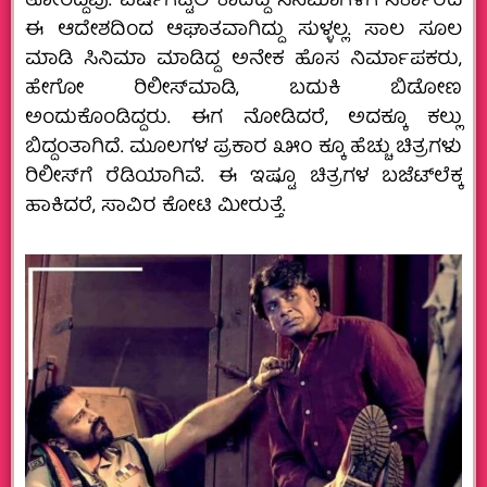
ತೋರಿದ್ದವು. ವರ್ಷಗಟ್ಟಲೆ ಕಾದಿದ್ದ ಸಿನಿಮಾಗಳಿಗೆ ಸರ್ಕಾರದ
ಈ ಆದೇಶದಿಂದ ಆಘಾತವಾಗಿದ್ದು ಸುಳ್ಳಲ್ಲ. ಸಾಲ ಸೂಲ
ಮಾಡಿ ಸಿನಿಮಾ ಮಾಡಿದ್ದ ಅನೇಕ ಹೊಸ ನಿರ್ಮಾಪಕರು,
ಹೇಗೋ ರಿಲೀಸ್‌ಮಾಡಿ, ಬದುಕಿ ಬಿಡೋಣ
ಅಂದುಕೊಂಡಿದ್ದರು. ಈಗ ನೋಡಿದರೆ, ಅದಕ್ಕೂ ಕಲ್ಲು
ಬಿದ್ದಂತಾಗಿದೆ. ಮೂಲಗಳ ಪ್ರಕಾರ ೩೫೦ ಕ್ಕೂ ಹೆಚ್ಚು ಚಿತ್ರಗಳು
ರಿಲೀಸ್‌ಗೆ ರೆಡಿಯಾಗಿವೆ. ಈ ಇಷ್ಟೂ ಚಿತ್ರಗಳ ಬಜೆಟ್‌ಲೆಕ್ಕ
ಹಾಕಿದರೆ, ಸಾವಿರ ಕೋಟಿ ಮೀರುತ್ತೆ.