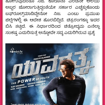
ಹೋಗುವುದಂತೂ ನಿಜ. ಕೊರೊನಾ ಎರಡನೇ ಅಲೆಯ
ಅಬ್ಬರ ಜೋರಾಗುತ್ತಿದ್ದಂತೆಯೇ ಸರ್ಕಾರ ಎಚ್ಚೆತ್ತುಕೊಂಡು
ಟಫ್‌ರೂಲ್ಸ್‌ಮಾಡಿದ್ದೇನೋ ನಿಜ. ಎಂಟು ಪ್ರಮುಖ
ಜಿಲ್ಲೆಗಳಲ್ಲಿ ಈ ಆದೇಶ ಹೊರಬಿದ್ದಿದೆ. ಚಿತ್ರರಂಗಕ್ಕೂ ಇದರ
ಬಿಸಿ ತಟ್ಟಿದೆ. ಈ ನಿರ್ಧಾರದಿಂದ ಚಿತ್ರೋದ್ಯಮ ಏನೆಲ್ಲಾ
ಸಂಕಷ್ಟ ಎದುರಿಸುತ್ತೆ ಅನ್ನೋದೇ ಸದ್ಯ ಎದುರಿಗಿರುವ ಪ್ರಶ್ನೆ.