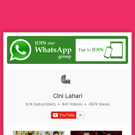
Cini Lahari
9.1K Subscribers
•
841 Videos
•
497K Views