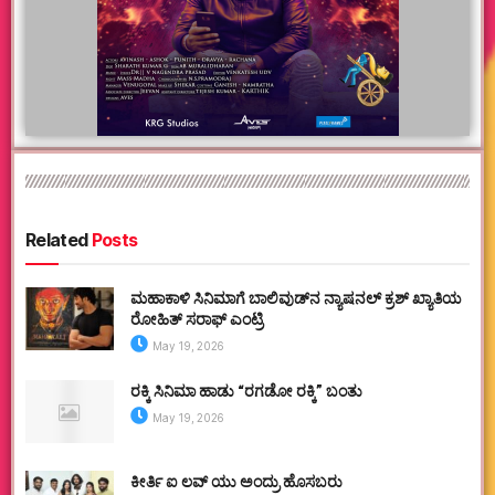
Related
Posts
ಮಹಾಕಾಳಿ ಸಿನಿಮಾಗೆ ಬಾಲಿವುಡ್‌ನ ನ್ಯಾಷನಲ್ ಕ್ರಶ್ ಖ್ಯಾತಿಯ
ರೋಹಿತ್ ಸರಾಫ್ ಎಂಟ್ರಿ
May 19, 2026
ರಕ್ಕಿ ಸಿನಿಮಾ ಹಾಡು “ರಗಡೋ ರಕ್ಕಿ” ಬಂತು
May 19, 2026
ಕೀರ್ತಿ ಐ ಲವ್ ಯು ಅಂದ್ರು ಹೊಸಬರು