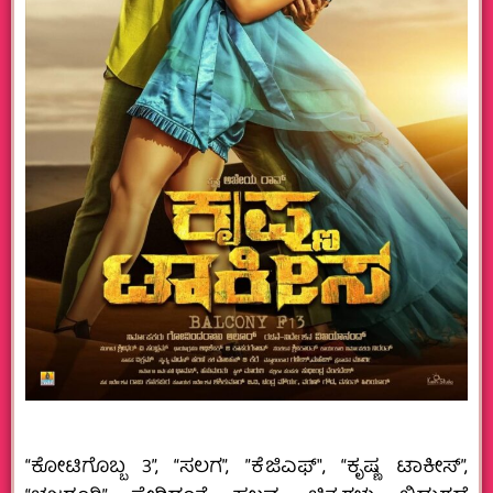
“ಕೋಟಿಗೊಬ್ಬ 3”, “ಸಲಗ”, ”ಕೆಜಿಎಫ್‌″, “ಕೃಷ್ಣ ಟಾಕೀಸ್‌”,