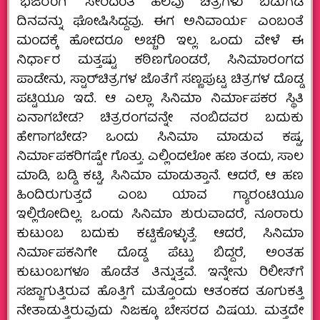
“ಭಜರಂಗಿ” ಸೇರಿದಂತೆ ಹಲವು ಚಿತ್ರಗಳು ಬಿಡುಗಡೆ
ದಿನವನ್ನು ಘೋಷಿಸಿದ್ದವು. ಈಗ ಅನಿವಾರ್ಯ ಎಂಬಂತೆ
ಮಂದಕ್ಕೆ ಹೋದರೂ ಅಚ್ಚರಿ ಇಲ್ಲ. ಒಂದು ವೇಳೆ ಈ
ನಿರ್ಧಾರ ಮತ್ತಷ್ಟು ಕಠಿಣಗೊಂಡರೆ, ಸಿನಿಮಾರಂಗದ
ಪಾಡೇನು, ಸ್ಟಾರ್‌ಚಿತ್ರಗಳ ಜೊತೆಗೆ ಸಣ್ಣಪುಟ್ಟ ಚಿತ್ರಗಳ ದೊಡ್ಡ
ಪಟ್ಟಿಯೂ ಇದೆ. ಆ ಎಲ್ಲಾ ಸಿನಿಮಾ ನಿರ್ಮಾಪಕರ ಸ್ಥಿತಿ
ಏನಾಗಬೇಡ? ಚಿತ್ರರಂಗವನ್ನೇ ನಂಬಿದವರ ಬದುಕು
ಹೇಗಾಗಬೇಡ? ಒಂದು ಸಿನಿಮಾ ಮಾಡುವ ಕಷ್ಟ,
ನಿರ್ಮಾಪಕರಿಗಷ್ಟೇ ಗೊತ್ತು. ಎಲ್ಲಿಂದಲೋ ಹಣ ತಂದು, ಸಾಲ
ಮಾಡಿ, ಬಡ್ಡಿ ಕಟ್ಟಿ, ಸಿನಿಮಾ ಮಾಡುತ್ತಾನೆ. ಆದರೆ, ಆ ಹಣ
ಹಿಂದಿರುಗುತ್ತದೆ ಎಂಬ ಯಾವ ಗ್ಯಾರಂಟಿಯೂ
ಇಲ್ಲಿರೋದಿಲ್ಲ. ಒಂದು ಸಿನಿಮಾ ಶುರುವಾದರೆ, ನೂರಾರು
ಕುಟುಂಬ ಬದುಕು ಕಟ್ಟಿಕೊಳ್ಳುತ್ತೆ. ಆದರೆ, ಸಿನಿಮಾ
ನಿರ್ಮಾಪಕನಿಗೇ ದೊಡ್ಡ ಪೆಟ್ಟು ಬಿದ್ದರೆ, ಅಂತಹ
ಕುಟುಂಬಗಳೂ ಹೊಡೆತ ತಿನ್ನುತ್ತವೆ. ಇನ್ನೇನು ರಿಲೀಸ್‌ಗೆ
ಸಜ್ಜಾಗುತ್ತಿರುವ ಹೊತ್ತಿಗೆ ಮತ್ತೊಂದು ಆತಂಕದ ತೂಗುಕತ್ತಿ
ನೇತಾಡುತ್ತಿರುವುದು ನಿಜಕ್ಕೂ ಬೇಸರದ ವಿಷಯ. ಮತ್ತದೇ