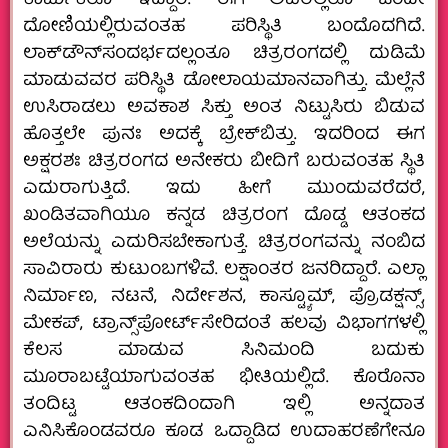
ಕಾರ್ಮಿಕರೂ ಇದ್ದಾರೆ. ಈಗ ಅವರೆಲ್ಲರೂ ಒಂದೇ
ದೋಣಿಯಲ್ಲಿರುವಂತಹ ಪರಿಸ್ಥಿತಿ ಬಂದೊದಗಿದೆ.
ಲಾಕ್‌ಡೌನ್‌ಸಂದರ್ಭದಲ್ಲಂತೂ ಚಿತ್ರರಂಗದಲ್ಲಿ ದುಡಿಮೆ
ಮಾಡುವವರ ಪರಿಸ್ಥಿತಿ ಡೋಲಾಯಮಾನವಾಗಿತ್ತು. ಮೆಲ್ಲೆನೆ
ಉಸಿರಾಡಲು ಅವಕಾಶ ಸಿಕ್ತು ಅಂತ ನಿಟ್ಟುಸಿರು ಬಿಡುವ
ಹೊತ್ತಲೇ ಪುನಃ ಅದಕ್ಕೆ ಬ್ರೇಕ್‌ಬಿತ್ತು. ಇದರಿಂದ ಈಗ
ಅಕ್ಷರಶಃ ಚಿತ್ರರಂಗದ ಅನೇಕರು ಬೀದಿಗೆ ಬರುವಂತಹ ಸ್ಥಿತಿ
ಎದುರಾಗುತ್ತಿದೆ. ಇದು ಹೀಗೆ ಮುಂದುವರೆದರೆ,
ಖಂಡಿತವಾಗಿಯೂ ಕನ್ನಡ ಚಿತ್ರರಂಗ ದೊಡ್ಡ ಆತಂಕದ
ಅಲೆಯನ್ನು ಎದುರಿಸಬೇಕಾಗುತ್ತೆ. ಚಿತ್ರರಂಗವನ್ನು ನಂಬಿದ
ಸಾವಿರಾರು ಕುಟುಂಬಗಳಿವೆ. ಲಕ್ಷಾಂತರ ಜನರಿದ್ದಾರೆ. ಎಲ್ಲಾ
ನಿರ್ಮಾಣ, ನಟನೆ, ನಿರ್ದೇಶನ, ಕಾಸ್ಟ್ಯೂಮ್‌, ಪ್ರೊಡಕ್ಷನ್ಸ್‌,
ಮೇಕಪ್‌, ಟ್ರಾನ್ಸ್‌ಪೋರ್ಟ್‌ಸೇರಿದಂತೆ ಹಲವು ವಿಭಾಗಗಳಲ್ಲಿ
ಕೆಲಸ ಮಾಡುವ ಸಿನಿಮಂದಿ ಬದುಕು
ಮೂರಾಬಟ್ಟೆಯಾಗುವಂತಹ ಭೀತಿಯಲ್ಲಿದೆ. ಕೊರೊನಾ
ತಂದಿಟ್ಟ ಆತಂಕದಿಂದಾಗಿ ಇಲ್ಲಿ ಅನ್ನದಾತ
ಎನಿಸಿಕೊಂಡವರೂ ಕೂಡ ಒದ್ದಾಡಿದ ಉದಾಹರಣೆಗೇನೂ