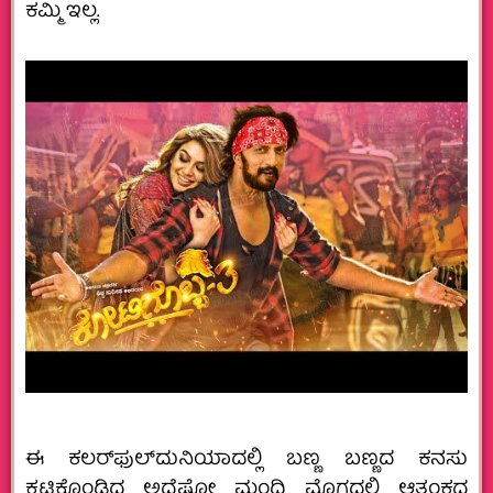
ಕಮ್ಮಿ ಇಲ್ಲ.
ಈ ಕಲರ್‌ಫುಲ್‌ದುನಿಯಾದಲ್ಲಿ ಬಣ್ಣ ಬಣ್ಣದ ಕನಸು
ಕಟ್ಟಿಕೊಂಡಿದ್ದ ಅದೆಷ್ಟೋ ಮಂದಿ ಮೊಗದಲ್ಲಿ ಆತಂಕದ