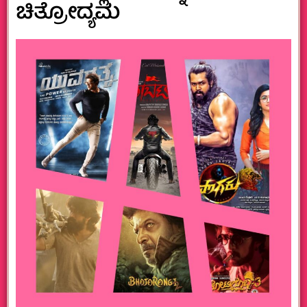
ಚಿತ್ರೋದ್ಯಮ