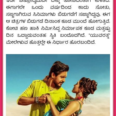
ಇಡೀ ಚಿತ್ರೋದ್ಯಮವೇ ದಿಕ್ಕು ತೋಚದಂತಾಗಿ ಕುಳಿತಿದೆ.
ಈಗಾಗಲೇ ಒಂದು ವರ್ಷದಿಂದ ಕಾದು ಸೋತು,
ಸಣ್ಣಗಾಗಿರುವ ಸಿನಿಮಾಗಳು ಬಿಡುಗಡೆಗೆ ಸಜ್ಜಾಗಿದ್ದವು. ಈಗ
ಆ ಚಿತ್ರಗಳ ಬಿಡುಗಡೆ ದಿನಾಂಕ ಕೂಡ ಮುಂದೆ ಹೋಗುತ್ತಿವೆ.
ಕೋಟಿ ಹಣ ಹಾಕಿ ನಿರ್ಮಿಸಿದ್ದ ನಿರ್ಮಾಪಕ ಕೂಡ ಮತ್ತಷ್ಟು
ದಿನ ಒದ್ದಾಡುವಂತಹ ಸ್ಥಿತಿ ಬಂದೊದಗಿದೆ. “ಯುವರತ್ನ”
ಮೇಲೇಳುವ ಹೊತ್ತಲ್ಲೇ ಈ ನಿರ್ಧಾರ ಹೊರಬಂದಿದೆ.