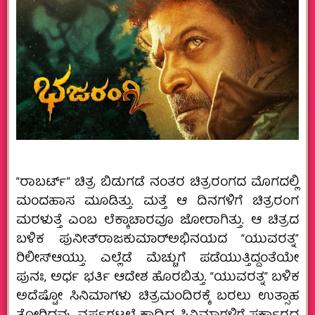
“ರಾಬರ್ಟ್‌” ಚಿತ್ರ ಬಿಡುಗಡೆ ನಂತರ ಚಿತ್ರರಂಗದ ಮೊಗದಲ್ಲಿ
ಮಂದಹಾಸ ಮೂಡಿತ್ತು. ಮತ್ತೆ ಆ ದಿನಗಳಿಗೆ ಚಿತ್ರರಂಗ
ಮರಳುತ್ತೆ ಎಂಬ ಲೆಕ್ಕಾಚಾರವೂ ಜೋರಾಗಿತ್ತು. ಆ ಚಿತ್ರದ
ಬಳಿಕ ಪುನೀತ್‌ರಾಜಕುಮಾರ್‌ಅಭಿನಯದ “ಯುವರತ್ನ”
ರಿಲೀಸ್‌ಆಯ್ತು. ಎಲ್ಲೆಡೆ ಮೆಚ್ಚುಗೆ ಪಡೆಯುತ್ತಿದ್ದಂತೆಯೇ
ಪುನಃ, ಅರ್ಧ ಭರ್ತಿ ಆದೇಶ ಹೊರಬಿತ್ತು. “ಯುವರತ್ನ” ಬಳಿಕ
ಅದೆಷ್ಟೋ ಸಿನಿಮಾಗಳು ಚಿತ್ರಮಂದಿರಕ್ಕೆ ಬರಲು ಉತ್ಸಾಹ