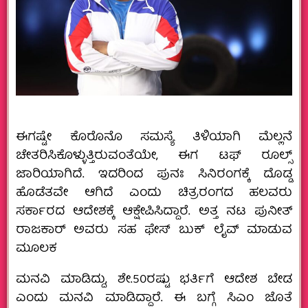
ಈಗಷ್ಟೇ ಕೊರೊನೊ ಸಮಸ್ಯೆ ತಿಳಿಯಾಗಿ ಮೆಲ್ಲನೆ
ಚೇತರಿಸಿಕೊಳ್ಳುತ್ತಿರುವಂತೆಯೇ, ಈಗ ಟಫ್ ರೂಲ್ಸ್
ಜಾರಿಯಾಗಿದೆ. ಇದರಿಂದ ಪುನಃ ಸಿನಿರಂಗಕ್ಕೆ ದೊಡ್ಡ
ಹೊಡೆತವೇ ಆಗಿದೆ ಎಂದು ಚಿತ್ರರಂಗದ ಹಲವರು
ಸರ್ಕಾರದ ಆದೇಶಕ್ಕೆ ಆಕ್ಷೇಪಿಸಿದ್ದಾರೆ. ಅತ್ತ ನಟ ಪುನೀತ್
ರಾಜಕಾರ್ ಅವರು ಸಹ ಫೇಸ್ ಬುಕ್ ಲೈವ್ ಮಾಡುವ
ಮೂಲಕ
ಮನವಿ‌ ಮಾಡಿದ್ದು, ಶೇ.50ರಷ್ಟು ಭರ್ತಿಗೆ ಆದೇಶ ಬೇಡ
ಎಂದು‌ ಮನವಿ‌ ಮಾಡಿದ್ದಾರೆ. ಈ ಬಗ್ಗೆ ಸಿಎಂ ಜೊತೆ