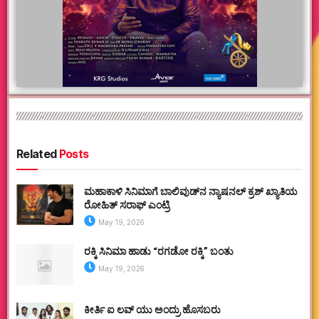
Related
Posts
ಮಹಾಕಾಳಿ ಸಿನಿಮಾಗೆ ಬಾಲಿವುಡ್‌ನ ನ್ಯಾಷನಲ್ ಕ್ರಶ್ ಖ್ಯಾತಿಯ
ರೋಹಿತ್ ಸರಾಫ್ ಎಂಟ್ರಿ
May 19, 2026
ರಕ್ಕಿ ಸಿನಿಮಾ ಹಾಡು “ರಗಡೋ ರಕ್ಕಿ” ಬಂತು
May 19, 2026
ಕೀರ್ತಿ ಐ ಲವ್ ಯು ಅಂದ್ರು ಹೊಸಬರು