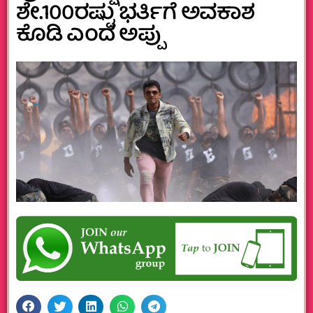
ಶೇ.100ರಷ್ಟು ಭರ್ತಿಗೆ ಅವಕಾಶ
ಕೊಡಿ ಎಂದ ಅಪ್ಪು