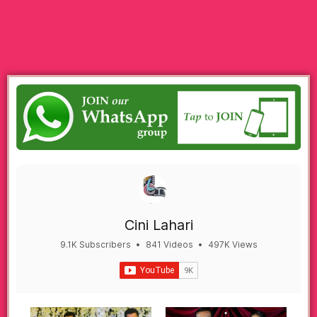
Cini Lahari
9.1K Subscribers
•
841 Videos
•
497K Views