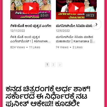
03:01
06:23
ಗೆಳತಿ ಜೊತೆ ಅಂಬಿ ಪುತ್ರನ ಎಂಗೇಜ್‌ಮೆಂಟ್ ! | Abhishek Ambareesh | 
ಮಗನಿಗಾಗಿಯೇ ಸಿನಿಮಾ ಮಾಡಿದ ಮಹಾತಾ
12/11/2022
12/6/2022
ಗೆಳತಿ ಜೊತೆ ಅಂಬಿ ಪುತ್ರನ
ಮಗನಿಗಾಗಿಯೇ ಸಿನಿಮಾ ಮಾಡಿದ
ಎಂಗೇಜ್‌ಮೆಂಟ್ ! | Abhishek
ಮಹಾತಾಯಿ! | Karnataka ||
Ambareesh | Aviva ||
824 Views
•
11 Likes
74 Views
•
2 Likes
#karnataka
•
0 Comments
•
2 Comments
#abhishekambareesh
#kannadamovies
#engagement
#sandalwood
#abhiengagement
1
2
ಕನ್ನಡ‌ ಚಿತ್ರರಂಗಕ್ಕೆ ಅರ್ಧ ಶಾಕ್!
ಸರ್ಕಾರದ ಈ ನಿರ್ಧಾರಕ್ಕೆ ನಟ
ಪುನೀತ್ ಆಕ್ಷೇಪ!! ಕೂಡಲೇ