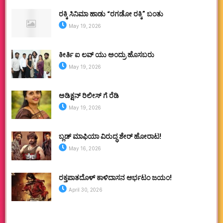
ರಕ್ಕಿ ಸಿನಿಮಾ ಹಾಡು “ರಗಡೋ ರಕ್ಕಿ” ಬಂತು
May 19, 2026
ಕೀರ್ತಿ ಐ ಲವ್ ಯು ಅಂದ್ರು ಹೊಸಬರು
May 19, 2026
ಅಡಿಕ್ಷನ್ ರಿಲೀಸ್ ಗೆ ರೆಡಿ
May 19, 2026
ಬ್ಲಡ್ ಮಾಫಿಯಾ ವಿರುದ್ಧ ಶೇರ್ ಹೋರಾಟ!
May 16, 2026
ರಕ್ತಪಾತದೊಳ್ ಕಾಳಿದಾಸನ ಆರ್ಭಟಂ ಜಯಂ!
April 30, 2026