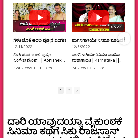
03:01
06:23
ಗೆಳತಿ ಜೊತೆ ಅಂಬಿ ಪುತ್ರನ ಎಂಗೇಜ್‌ಮೆಂಟ್ ! | Abhishek Ambareesh | 
ಮಗನಿಗಾಗಿಯೇ ಸಿನಿಮಾ ಮಾಡಿದ ಮಹಾತಾ
12/11/2022
12/6/2022
ಗೆಳತಿ ಜೊತೆ ಅಂಬಿ ಪುತ್ರನ
ಮಗನಿಗಾಗಿಯೇ ಸಿನಿಮಾ ಮಾಡಿದ
ಎಂಗೇಜ್‌ಮೆಂಟ್ ! | Abhishek
ಮಹಾತಾಯಿ! | Karnataka ||
Ambareesh | Aviva ||
824 Views
•
11 Likes
74 Views
•
2 Likes
#karnataka
•
0 Comments
•
2 Comments
#abhishekambareesh
#kannadamovies
#engagement
#sandalwood
#abhiengagement
1
2
ದಾರಿ ಯಾವುದಯ್ಯಾ ವೈಕುಂಠಕೆ
ಸಿನಿಮಾ ಕಥೆಗೆ ಸಿಕ್ತು ರಾಜಸ್ತಾನ್