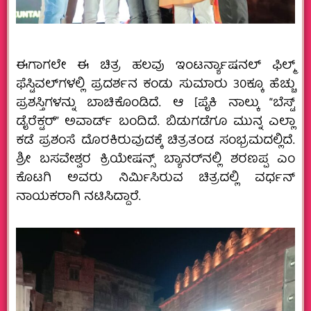
ಈಗಾಗಲೇ ಈ ಚಿತ್ರ ಹಲವು ಇಂಟರ್ನ್ಯಾಷನಲ್ ಫಿಲ್ಮ್
ಫೆಸ್ಟಿವಲ್‌ಗಳಲ್ಲಿ ಪ್ರದರ್ಶನ ಕಂಡು ಸುಮಾರು 30ಕ್ಕೂ ಹೆಚ್ಚು
ಪ್ರಶಸ್ತಿಗಳನ್ನು ಬಾಚಿಕೊಂಡಿದೆ. ಆ [ಪೈಕಿ ನಾಲ್ಕು “ಬೆಸ್ಟ್
ಡೈರೆಕ್ಟರ್” ಅವಾರ್ಡ್ ಬಂದಿದೆ. ಬಿಡುಗಡೆಗೂ ಮುನ್ನ ಎಲ್ಲಾ
ಕಡೆ ಪ್ರಶಂಸೆ ದೊರಕಿರುವುದಕ್ಕೆ ಚಿತ್ರತಂಡ ಸಂಭ್ರಮದಲ್ಲಿದೆ.
ಶ್ರೀ ಬಸವೇಶ್ವರ ಕ್ರಿಯೇಷನ್ಸ್ ಬ್ಯಾನರ್‌ನಲ್ಲಿ ಶರಣಪ್ಪ ಎಂ
ಕೊಟಗಿ ಅವರು ನಿರ್ಮಿಸಿರುವ ಚಿತ್ರದಲ್ಲಿ ವರ್ಧನ್
ನಾಯಕರಾಗಿ ನಟಿಸಿದ್ದಾರೆ.