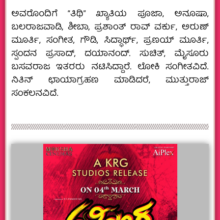
ಅವರೊಂದಿಗೆ “ತಿಥಿ” ಖ್ಯಾತಿಯ ಪೂಜಾ, ಅನೂಷಾ,
ಬಲರಾಜವಾಡಿ, ಶೀಬಾ, ಪ್ರಶಾಂತ್ ರಾವ್ ವರ್ಕು, ಅರುಣ್‌
ಮೂರ್ತಿ, ಸಂಗೀತ, ಗೌಡಿ, ಸಿದ್ಧಾರ್ಥ್, ಪ್ರಣಯ್ ಮೂರ್ತಿ,
ಸ್ಪಂದನ ಪ್ರಸಾದ್, ದಯಾನಂದ್. ಸುಚಿತ್, ಮೈಸೂರು
ಬಸವರಾಜ ಇತರರು ನಟಿಸಿದ್ದಾರೆ. ಲೋಕಿ ಸಂಗೀತವಿದೆ.
ನಿತಿನ್ ಛಾಯಾಗ್ರಹಣ ಮಾಡಿದರೆ, ಮುತ್ತುರಾಜ್
ಸಂಕಲನವಿದೆ.