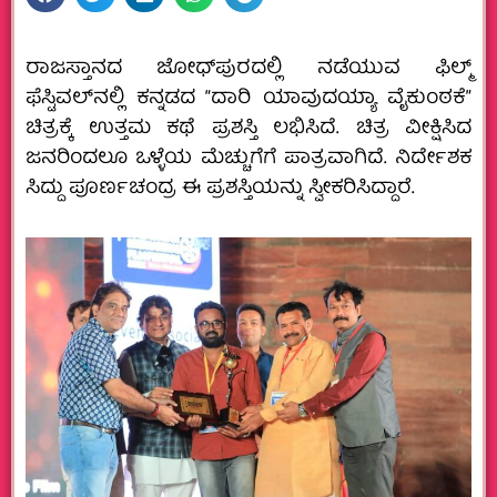
ರಾಜಸ್ತಾನದ ಜೋಧ್‌ಪುರದಲ್ಲಿ ನಡೆಯುವ ಫಿಲ್ಮ್
ಫೆಸ್ಟಿವಲ್‌ನಲ್ಲಿ ಕನ್ನಡದ “ದಾರಿ ಯಾವುದಯ್ಯಾ ವೈಕುಂಠಕೆ”
ಚಿತ್ರಕ್ಕೆ ಉತ್ತಮ ಕಥೆ ಪ್ರಶಸ್ತಿ ಲಭಿಸಿದೆ. ಚಿತ್ರ ವೀಕ್ಷಿಸಿದ
ಜನರಿಂದಲೂ ಒಳ್ಳೆಯ ಮೆಚ್ಚುಗೆಗೆ ಪಾತ್ರವಾಗಿದೆ. ನಿರ್ದೇಶಕ
ಸಿದ್ದು ಪೂರ್ಣಚಂದ್ರ ಈ ಪ್ರಶಸ್ತಿಯನ್ನು ಸ್ವೀಕರಿಸಿದ್ದಾರೆ.