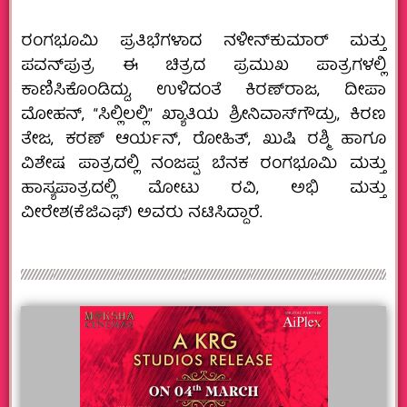
ರಂಗಭೂಮಿ ಪ್ರತಿಭೆಗಳಾದ ನಳೀನ್‍ಕುಮಾರ್ ಮತ್ತು
ಪವನ್‍ಪುತ್ರ ಈ ಚಿತ್ರದ ಪ್ರಮುಖ ಪಾತ್ರಗಳಲ್ಲಿ
ಕಾಣಿಸಿಕೊಂಡಿದ್ದು, ಉಳಿದಂತೆ ಕಿರಣ್‍ರಾಜ, ದೀಪಾ
ಮೋಹನ್, “ಸಿಲ್ಲಿಲಲ್ಲಿ” ಖ್ಯಾತಿಯ ಶ್ರೀನಿವಾಸ್‍ಗೌಡ್ರು, ಕಿರಣ
ತೇಜ, ಕರಣ್ ಆರ್ಯನ್, ರೋಹಿತ್, ಖುಷಿ ರಶ್ಮಿ ಹಾಗೂ
ವಿಶೇಷ ಪಾತ್ರದಲ್ಲಿ ನಂಜಪ್ಪ ಬೆನಕ ರಂಗಭೂಮಿ ಮತ್ತು
ಹಾಸ್ಯಪಾತ್ರದಲ್ಲಿ ಮೋಟು ರವಿ, ಅಭಿ ಮತ್ತು
ವೀರೇಶ(ಕೆಜಿಎಫ್) ಅವರು ನಟಿಸಿದ್ದಾರೆ.