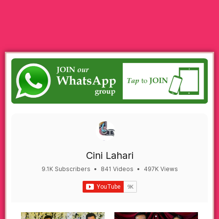
Cini Lahari
9.1K Subscribers
•
841 Videos
•
497K Views