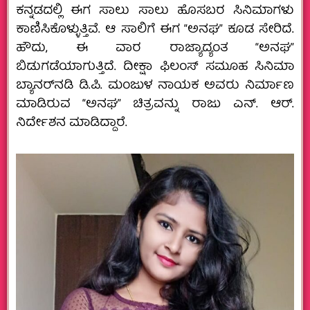
ಕನ್ನಡದಲ್ಲಿ ಈಗ ಸಾಲು ಸಾಲು ಹೊಸಬರ ಸಿನಿಮಾಗಳು
ಕಾಣಿಸಿಕೊಳ್ಳುತ್ತಿವೆ. ಆ ಸಾಲಿಗೆ ಈಗ “ಅನಘ” ಕೂಡ ಸೇರಿದೆ.
ಹೌದು, ಈ ವಾರ ರಾಜ್ಯಾದ್ಯಂತ “ಅನಘ”
ಬಿಡುಗಡೆಯಾಗುತ್ತಿದೆ. ದೀಕ್ಷಾ ಫಿಲಂಸ್ ಸಮೂಹ ಸಿನಿಮಾ
ಬ್ಯಾನರ್‌ನಡಿ ಡಿ.ಪಿ. ಮಂಜುಳ ನಾಯಕ ಅವರು ನಿರ್ಮಾಣ
ಮಾಡಿರುವ “ಅನಘ” ಚಿತ್ರವನ್ನು ರಾಜು ಎನ್.‌ ಆರ್.‌
ನಿರ್ದೇಶನ ಮಾಡಿದ್ದಾರೆ.