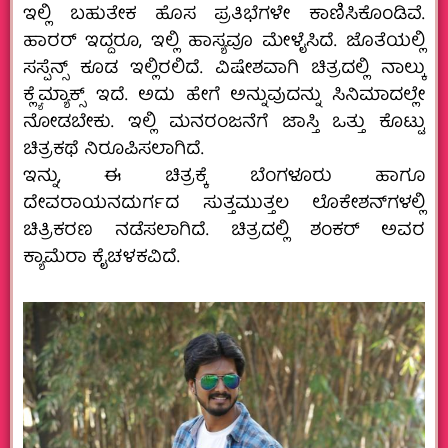
ಇಲ್ಲಿ ಬಹುತೇಕ ಹೊಸ ಪ್ರತಿಭೆಗಳೇ ಕಾಣಿಸಿಕೊಂಡಿವೆ.
ಹಾರರ್‌ ಇದ್ದರೂ, ಇಲ್ಲಿ ಹಾಸ್ಯವೂ ಮೇಳೈಸಿದೆ. ಜೊತೆಯಲ್ಲಿ
ಸಸ್ಪೆನ್ಸ್ ಕೂಡ ಇಲ್ಲಿರಲಿದೆ. ವಿಷೇಶವಾಗಿ ಚಿತ್ರದಲ್ಲಿ ನಾಲ್ಕು
ಕ್ಲ್ಯೆಮ್ಯಾಕ್ಸ್‌ ಇದೆ. ಅದು ಹೇಗೆ ಅನ್ನುವುದನ್ನು ಸಿನಿಮಾದಲ್ಲೇ
ನೋಡಬೇಕು. ಇಲ್ಲಿ ಮನರಂಜನೆಗೆ ಜಾಸ್ತಿ ಒತ್ತು ಕೊಟ್ಟು
ಚಿತ್ರಕಥೆ ನಿರೂಪಿಸಲಾಗಿದೆ.
ಇನ್ನು, ಈ ಚಿತ್ರಕ್ಕೆ ಬೆಂಗಳೂರು ಹಾಗೂ
ದೇವರಾಯನದುರ್ಗದ ಸುತ್ತಮುತ್ತಲ ಲೊಕೇಶನ್‍ಗಳಲ್ಲಿ
ಚಿತ್ರಿಕರಣ ನಡೆಸಲಾಗಿದೆ. ಚಿತ್ರದಲ್ಲಿ ಶಂಕರ್ ಅವರ
ಕ್ಯಾಮೆರಾ ಕೈಚಳಕವಿದೆ.