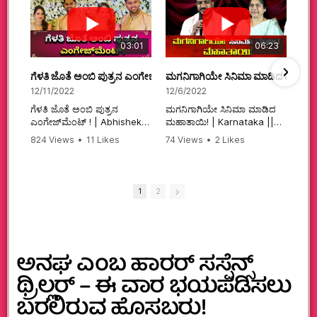
03:01
06:23
ಗೆಳತಿ ಜೊತೆ ಅಂಬಿ ಪುತ್ರನ ಎಂಗೇಜ್‌ಮೆಂಟ್ ! | Abhishek Ambareesh | 
ಮಗನಿಗಾಗಿಯೇ ಸಿನಿಮಾ ಮಾಡಿದ ಮಹಾತಾ
12/11/2022
12/6/2022
ಗೆಳತಿ ಜೊತೆ ಅಂಬಿ ಪುತ್ರನ
ಮಗನಿಗಾಗಿಯೇ ಸಿನಿಮಾ ಮಾಡಿದ
ಎಂಗೇಜ್‌ಮೆಂಟ್ ! | Abhishek
ಮಹಾತಾಯಿ! | Karnataka ||
Ambareesh | Aviva ||
824 Views
•
11 Likes
74 Views
•
2 Likes
#karnataka
•
0 Comments
•
2 Comments
#abhishekambareesh
#kannadamovies
#engagement
#sandalwood
#abhiengagement
1
2
ಅನಘ ಎಂಬ ಹಾರರ್‌ ಸಸ್ಪೆನ್ಸ್‌
ಥ್ರಿಲ್ಲರ್ – ಈ ವಾರ ಭಯಪಡಿಸಲು
ಬರಲಿರುವ ಹೊಸಬರು!