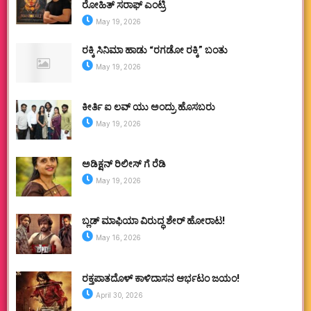
ರೋಹಿತ್ ಸರಾಫ್ ಎಂಟ್ರಿ
May 19, 2026
ರಕ್ಕಿ ಸಿನಿಮಾ ಹಾಡು “ರಗಡೋ ರಕ್ಕಿ” ಬಂತು
May 19, 2026
ಕೀರ್ತಿ ಐ ಲವ್ ಯು ಅಂದ್ರು ಹೊಸಬರು
May 19, 2026
ಅಡಿಕ್ಷನ್ ರಿಲೀಸ್ ಗೆ ರೆಡಿ
May 19, 2026
ಬ್ಲಡ್ ಮಾಫಿಯಾ ವಿರುದ್ಧ ಶೇರ್ ಹೋರಾಟ!
May 16, 2026
ರಕ್ತಪಾತದೊಳ್ ಕಾಳಿದಾಸನ ಆರ್ಭಟಂ ಜಯಂ!
April 30, 2026