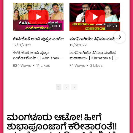
03:01
06:23
ಗೆಳತಿ ಜೊತೆ ಅಂಬಿ ಪುತ್ರನ ಎಂಗೇಜ್‌ಮೆಂಟ್ ! | Abhishek Ambareesh | 
ಮಗನಿಗಾಗಿಯೇ ಸಿನಿಮಾ ಮಾಡಿದ ಮಹಾತಾ
12/11/2022
12/6/2022
ಗೆಳತಿ ಜೊತೆ ಅಂಬಿ ಪುತ್ರನ
ಮಗನಿಗಾಗಿಯೇ ಸಿನಿಮಾ ಮಾಡಿದ
ಎಂಗೇಜ್‌ಮೆಂಟ್ ! | Abhishek
ಮಹಾತಾಯಿ! | Karnataka ||
Ambareesh | Aviva ||
824 Views
•
11 Likes
74 Views
•
2 Likes
#karnataka
•
0 Comments
•
2 Comments
#abhishekambareesh
#kannadamovies
#engagement
#sandalwood
#abhiengagement
1
2
ಮಂಗಳೂರು ಆಟೋ! ಹೀಗೆ
ಶುಭಾಪೂಂಜಾಗೆ ಕರೀತಾರಂತೆ!!