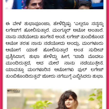
ಈ ವೇಳೆ ಶುಭಾಪೂಂಜಾ, ಹೇಳಿದ್ದಿಷ್ಟು. “ಎಲ್ಲರೂ ನನ್ನನ್ನು
ಲಗೇಜ್‌ಗೆ ಹೋಲಿಸುತ್ತಾರೆ. ಮಂಗ್ಳೂರ್ ಆಟೋ ಅಂತಾರೆ.
ನಾನು ನಡೆಯೋದು ಹಾಗೇನೆ ಅಂತೆ. ಲಗೇಜ್ ತುಂಬಿಕೊಂಡ
ಆಟೋ ತರಹ ನಾನು ನಡೆಯೋದು ಅಂದ್ರು‌. ಮಂಗಳೂರು
ಆಟೋಗೆ ಯಾಕೆ ಹೋಲಿಸುತ್ತಾರೆ ಅಂತ ಸುದೀಪ್‌
ಪ್ರಶ್ನಿಸಿದಾಗ, ಶುಭಾ ಹೇಳಿದ್ದು ಹೀಗೆ, “ಬಾಡಿ ಮೊದಲು
ಮುಂದಿರುತ್ತದೆ, ಆದ ಮೇಲೆ ನಾನು ನಡೆಯುತ್ತೇನೆ.
ಯಾವತ್ತೂ ಮಂಗಳೂರಿನ ಆಟೋಗಳು ಫುಲ್ ಲಗೇಜ್
ತುಂಬಿಕೊಂಡಿರುತ್ತವೆ” ಜೋರು ನಗೆಬುಗ್ಗೆ ಎಬ್ಬಿಸಿದರು ಶುಭಾ.