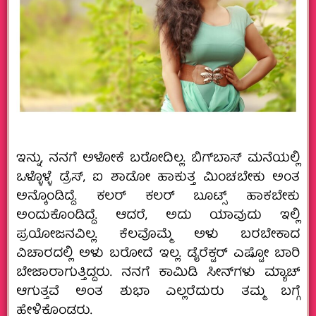
ಇನ್ನು, ನನಗೆ ಅಳೋಕೆ ಬರೋದಿಲ್ಲ. ಬಿಗ್‌ಬಾಸ್ ಮನೆಯಲ್ಲಿ
ಒಳ್ಳೊಳ್ಳೆ ಡ್ರೆಸ್, ಐ ಶಾಡೋ ಹಾಕುತ್ತ ಮಿಂಚಬೇಕು ಅಂತ
ಅನ್ಕೊಂಡಿದ್ದೆ. ಕಲರ್ ಕಲರ್ ಬೂಟ್ಸ್ ಹಾಕಬೇಕು
ಅಂದುಕೊಂಡಿದ್ದೆ.‌ ಆದರೆ, ಅದು ಯಾವುದು ಇಲ್ಲಿ
ಪ್ರಯೋಜನವಿಲ್ಲ. ಕೆಲವೊಮ್ಮೆ ಅಳು ಬರಬೇಕಾದ
ವಿಚಾರದಲ್ಲಿ ಅಳು ಬರೋದೆ ಇಲ್ಲ. ಡೈರೆಕ್ಟರ್ ಎಷ್ಟೋ ಬಾರಿ
ಬೇಜಾರಾಗುತ್ತಿದ್ದರು‌. ನನಗೆ ಕಾಮಿಡಿ ಸೀನ್‌ಗಳು ಮ್ಯಾಚ್
ಆಗುತ್ತವೆ ಅಂತ ಶುಭಾ ಎಲ್ಲರೆದುರು ತಮ್ಮ ಬಗ್ಗೆ
ಹೇಳಿಕೊಂಡರು.