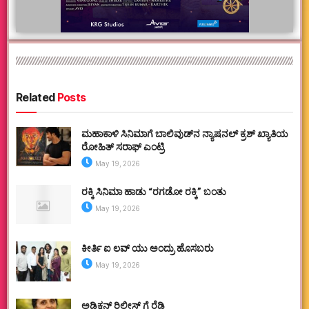
Related
Posts
ಮಹಾಕಾಳಿ ಸಿನಿಮಾಗೆ ಬಾಲಿವುಡ್‌ನ ನ್ಯಾಷನಲ್ ಕ್ರಶ್ ಖ್ಯಾತಿಯ
ರೋಹಿತ್ ಸರಾಫ್ ಎಂಟ್ರಿ
May 19, 2026
ರಕ್ಕಿ ಸಿನಿಮಾ ಹಾಡು “ರಗಡೋ ರಕ್ಕಿ” ಬಂತು
May 19, 2026
ಕೀರ್ತಿ ಐ ಲವ್ ಯು ಅಂದ್ರು ಹೊಸಬರು
May 19, 2026
ಅಡಿಕ್ಷನ್ ರಿಲೀಸ್ ಗೆ ರೆಡಿ