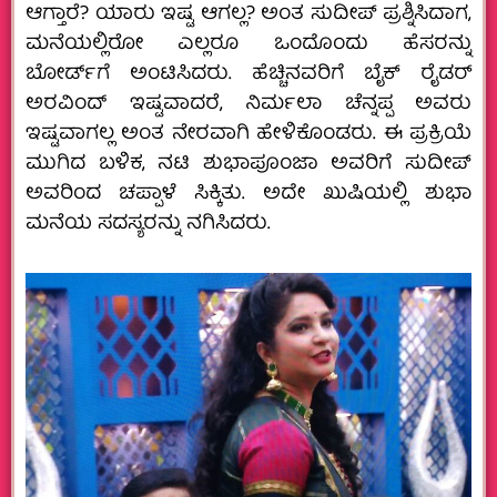
ಆಗ್ತಾರೆ? ಯಾರು ಇಷ್ಟ ಆಗಲ್ಲ? ಅಂತ ಸುದೀಪ್‌ ಪ್ರಶ್ನಿಸಿದಾಗ,
ಮನೆಯಲ್ಲಿರೋ ಎಲ್ಲರೂ ಒಂದೊಂದು ಹೆಸರನ್ನು
ಬೋರ್ಡ್‌ಗೆ ಅಂಟಿಸಿದರು. ಹೆಚ್ಚಿನವರಿಗೆ ಬೈಕ್ ರೈಡರ್
ಅರವಿಂದ್ ಇಷ್ಟವಾದರೆ, ನಿರ್ಮಲಾ ಚೆನ್ನಪ್ಪ ಅವರು
ಇಷ್ಟವಾಗಲ್ಲ ಅಂತ ನೇರವಾಗಿ ಹೇಳಿಕೊಂಡರು. ಈ ಪ್ರಕ್ರಿಯೆ
ಮುಗಿದ ಬಳಿಕ, ನಟಿ ಶುಭಾಪೂಂಜಾ ಅವರಿಗೆ ಸುದೀಪ್‌
ಅವರಿಂದ ಚಪ್ಪಾಳೆ ಸಿಕ್ಕಿತು. ಅದೇ ಖುಷಿಯಲ್ಲಿ ಶುಭಾ
ಮನೆಯ ಸದಸ್ಯರನ್ನು ನಗಿಸಿದರು.