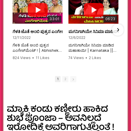
03:01
06:23
ಗೆಳತಿ ಜೊತೆ ಅಂಬಿ ಪುತ್ರನ ಎಂಗೇಜ್‌ಮೆಂಟ್ ! | Abhishek Ambareesh | 
ಮಗನಿಗಾಗಿಯೇ ಸಿನಿಮಾ ಮಾಡಿದ ಮಹಾತಾ
12/11/2022
12/6/2022
ಗೆಳತಿ ಜೊತೆ ಅಂಬಿ ಪುತ್ರನ
ಮಗನಿಗಾಗಿಯೇ ಸಿನಿಮಾ ಮಾಡಿದ
ಎಂಗೇಜ್‌ಮೆಂಟ್ ! | Abhishek
ಮಹಾತಾಯಿ! | Karnataka ||
Ambareesh | Aviva ||
824 Views
•
11 Likes
74 Views
•
2 Likes
#karnataka
•
0 Comments
•
2 Comments
#abhishekambareesh
#kannadamovies
#engagement
#sandalwood
#abhiengagement
1
2
ಮ್ಯಾಕ್ಸಿ ಕಂಡು ಕಣ್ಣೀರು ಹಾಕಿದ
ಶುಭ ಪೂಂಜಾ – ಅವನಿಲ್ಲದೆ
ಇರೋದಿಕ್ಕೆ ಅವರಿಗಾಗುತ್ತಿಲ್ವಂತೆ !