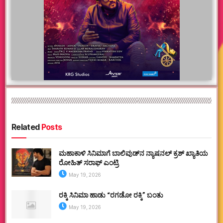
Related
Posts
ಮಹಾಕಾಳಿ ಸಿನಿಮಾಗೆ ಬಾಲಿವುಡ್‌ನ ನ್ಯಾಷನಲ್ ಕ್ರಶ್ ಖ್ಯಾತಿಯ
ರೋಹಿತ್ ಸರಾಫ್ ಎಂಟ್ರಿ
May 19, 2026
ರಕ್ಕಿ ಸಿನಿಮಾ ಹಾಡು “ರಗಡೋ ರಕ್ಕಿ” ಬಂತು
May 19, 2026