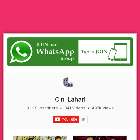
Cini Lahari
9.1K Subscribers
•
841 Videos
•
497K Views