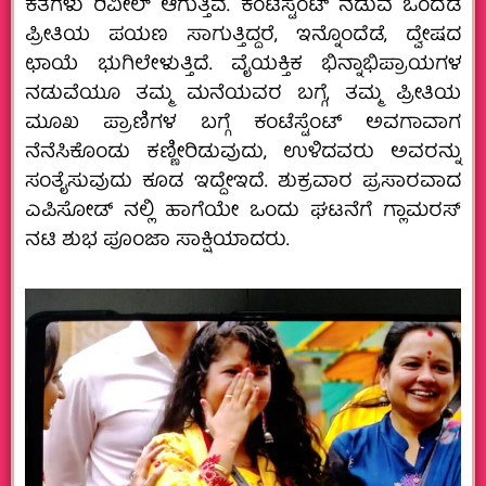
ಕತೆಗಳು ರಿವೀಲ್‌ ಆಗುತ್ತಿವೆ. ಕಂಟೆಸ್ಟೆಂಟ್‌ ನಡುವೆ ಒಂದೆಡೆ
ಪ್ರೀತಿಯ ಪಯಣ ಸಾಗುತ್ತಿದ್ದರೆ, ಇನ್ನೊಂದೆಡೆ, ದ್ವೇಷದ
ಛಾಯೆ ಭುಗಿಲೇಳುತ್ತಿದೆ. ವೈಯಕ್ತಿಕ ಭಿನ್ನಾಭಿಪ್ರಾಯಗಳ‌
ನಡುವೆಯೂ ತಮ್ಮ ಮನೆಯವರ ಬಗ್ಗೆ, ತಮ್ಮ ಪ್ರೀತಿಯ
ಮೂಖ ಪ್ರಾಣಿಗಳ ಬಗ್ಗೆ ಕಂಟೆಸ್ಟೆಂಟ್‌ ಅವಗಾವಾಗ
ನೆನೆಸಿಕೊಂಡು ಕಣ್ಣೀರಿಡುವುದು, ಉಳಿದವರು ಅವರನ್ನು
ಸಂತೈಸುವುದು ಕೂಡ ಇದ್ದೇಇದೆ. ಶುಕ್ರವಾರ ಪ್ರಸಾರವಾದ
ಎಪಿಸೋಡ್‌ ನಲ್ಲಿ ಹಾಗೆಯೇ ಒಂದು ಘಟನೆಗೆ ಗ್ಲಾಮರಸ್‌
ನಟಿ ಶುಭ ಪೂಂಜಾ ಸಾಕ್ಷಿಯಾದರು.