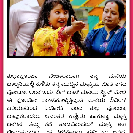
ಶುಭಾಪೂಂಜಾ ಬೇಜಾರಾದಾಗ ತನ್ನ ಮನೆಯ
ಬಾಲ್ಕನಿಯಲ್ಲಿ ಕುಳಿತು ತನ್ನ ಮುದ್ದಿನ ಮ್ಯಾಕ್ಸಿಯ ಜೊತೆ ತೆಗೆದ
ಫೋಟೋ ಅಂತೆ ಇದು. ಬಿಗ್‌ ಬಾಸ್‌ ಮನೆಯ ಸ್ಕ್ರೀನ್‌ ಮೇಲೆ
ಈ ಫೋಟೋ ಕಾಣಸಿಕೊಳ್ಳುತ್ತಿದ್ದಂತೆ ಮನೆಯ ಲಿವಿಂಗ್‌
ಏರಿಯಾದಿಂದ ಓಡೋಡಿ ಬಂದ ಶುಭ ಪೂಂಜಾ,
ಭಾವುಕರಾದರು. ಆನಂತರ ಕಣ್ಣೀರು ಹಾಕುತ್ತಾ, ಮ್ಯಾಕ್ಸಿ
ಜತೆಗಿನ ತಮ್ಮ ಕಥೆ ತೊಡಿಕೊಂಡರು.” ಮ್ಯಾಕ್ಸಿ ಈಗ
ಜೀವಂತವಾಗಿಲ್ಲ. ಆತ ತೀರಿಕೊಂಡು ಹಳೇ ಕಥೆ ಆಗಿದೆ.