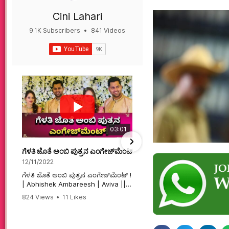
Cini Lahari
9.1K Subscribers
•
841 Videos
•
497K Views
03:01
ಗೆಳತಿ ಜೊತೆ ಅಂಬಿ ಪುತ್ರನ ಎಂಗೇಜ್‌ಮೆಂಟ್ ! | Abhishek Ambareesh | 
ಮಗನಿಗಾಗಿಯೇ ಸಿನಿಮಾ ಮಾ
12/11/2022
12/6/2022
ಗೆಳತಿ ಜೊತೆ ಅಂಬಿ ಪುತ್ರನ ಎಂಗೇಜ್‌ಮೆಂಟ್ !
ಮಗನಿಗಾಗಿಯೇ ಸಿನಿಮಾ ಮಾಡ
| Abhishek Ambareesh | Aviva ||
ಮಹಾತಾಯಿ! | Karnataka 
824 Views
•
11 Likes
74 Views
•
2 Likes
•
2 
#abhishekambareesh
#karnataka #kannadam
•
0 Comments
#engagement #abhiengagement
#sandalwood