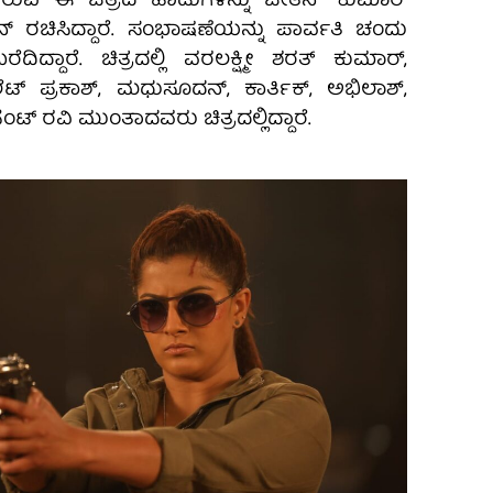
ಿರುವ ಈ ಚಿತ್ರದ ಹಾಡುಗಳನ್ನು ಚೇತನ್ ಕುಮಾರ್
್ ರಚಿಸಿದ್ದಾರೆ. ಸಂಭಾಷಣೆಯನ್ನು ಪಾರ್ವತಿ ಚಂದು
ಿದ್ದಾರೆ. ಚಿತ್ರದಲ್ಲಿ ವರಲಕ್ಷ್ಮೀ ಶರತ್ ಕುಮಾರ್,
ಟ್ ಪ್ರಕಾಶ್, ಮಧುಸೂದನ್, ಕಾರ್ತಿಕ್, ಅಭಿಲಾಶ್,
ಸೆಂಟ್ ರವಿ ಮುಂತಾದವರು ಚಿತ್ರದಲ್ಲಿದ್ದಾರೆ.