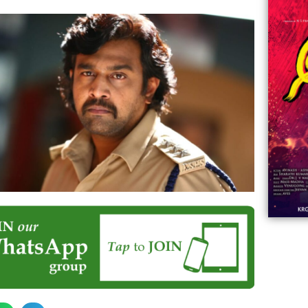
06:23
Aviva ||
ಡಿದ ಮಹಾತಾಯಿ! | Karnataka ||
ಿದ
||
Comments
ovies