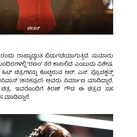
ಚೇತನ್
೬ರಂದು ರಾಜ್ಯಾದ್ಯಂತ ಬಿಡುಗಡೆಯಾಗುತ್ತಿದೆ. ಸುಮಾರು
ರಮಂದಿರಗಳಲ್ಲಿ “ರಣಂ” ತೆರೆ ಕಾಣಲಿದೆ ಎಂಬುದು ವಿಶೇಷ.
ಿಟ್ ಚಿತ್ರಗಳನ್ನು ಕೊಟ್ಟಿರುವ ಆರ್. ಎಸ್. ಪ್ರೊಡಕ್ಷನ್ಸ್
 ಶ್ರೀನಿವಾಸ್ (ಕನಕಪುರ) ಅವರು ನಿರ್ಮಾಣ ಮಾಡಿದ್ದಾರೆ.
ಿತ್ರ. ಇವರೊಂದಿಗೆ ಕಿರಣ್ ಗೌಡ ಈ ಚಿತ್ರದ ಸಹ
ಮಾಡಿದ್ದಾರೆ.‌