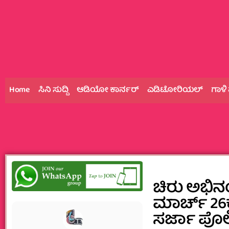
Home
ಸಿನಿ ಸುದ್ದಿ
ಆಡಿಯೋ ಕಾರ್ನರ್
ಎಡಿಟೋರಿಯಲ್
ಗಾಳಿ
ಚಿರು ಅಭಿ
ಮಾರ್ಚ್‌ 26ಕ್
ಸರ್ಜಾ ಪೊಲ