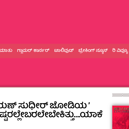
 ಮಾತು
ಗ್ಲಾಮರ್‌ ಕಾರ್ನರ್
ಟಾಲಿವುಡ್
ಬ್ರೇಕಿಂಗ್‌ ನ್ಯೂಸ್
ರಿ ವಿವ್ಯೂ
ತರುಣ್‌ ಸುಧೀರ್‌ ಜೋಡಿಯ ʼ
ಇಷ್ಟರಲ್ಲೇಬರಲೇಬೇಕಿತ್ತು….ಯಾಕೆ