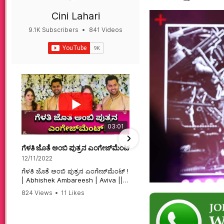
Cini Lahari
9.1K Subscribers
•
841 Videos
•
497K Views
03:01
ಗೆಳತಿ ಜೊತೆ ಅಂಬಿ ಪುತ್ರನ ಎಂಗೇಜ್‌ಮೆಂಟ್ ! | Abhishek Ambareesh | 
ಮಗನಿಗಾಗಿಯೇ ಸಿನಿಮಾ ಮಾ
12/11/2022
12/6/2022
ಗೆಳತಿ ಜೊತೆ ಅಂಬಿ ಪುತ್ರನ ಎಂಗೇಜ್‌ಮೆಂಟ್ !
ಮಗನಿಗಾಗಿಯೇ ಸಿನಿಮಾ ಮಾಡ
| Abhishek Ambareesh | Aviva ||
ಮಹಾತಾಯಿ! | Karnataka 
824 Views
•
11 Likes
74 Views
•
2 Likes
•
2 
#abhishekambareesh
#karnataka #kannadam
•
0 Comments
#engagement #abhiengagement
#sandalwood