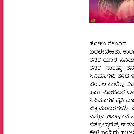
ಸೋಲು-ಗೆಲುವಿನ 
ಬರಲೇಬೇಕಿತ್ತು. ಕಾರಣ
ತನಕ ಯಾರ ಸಿನಿಮಾ ಬ
ತನಕ ಸಾಕಷ್ಟು ಕನ್ನ
ಸಿನಿಮಾಗಳು ಕೂಡ ಇದ್
ಬೆಂಬಲ ಸಿಗಲಿಲ್ಲ.
ಹಾಗೆ ನೋಡಿದರೆ ಅದನ
ಸಿನಿಮಾಗಳ ಪೈಕಿ ಮೊ
ಚಿತ್ರಮಂದಿರಗಳಲ್ಲ
ಎನ್ನುವ ಆಶಾಭಾವ ಮ
ಚಿತ್ರೋದ್ಯಮಕ್ಕೆ ಕಾಡು
ಕೇಳಿ ಬಂದಿದ್ದು ಸುಳ್ಳಲ್ಲ