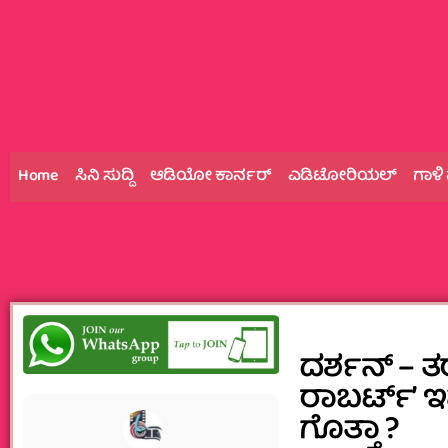
Home
ಸಿನಿ ಸುದ್ದಿ
ಆಡಿಯೋ ಕಾರ್ನರ್
ಎಡಿಟೋರಿಯಲ್
ಗಾಳಿ
ದರ್ಶನ್‌ – 
ರಾಬರ್ಟ್‌ʼ 
ಗೊತ್ತಾ ?