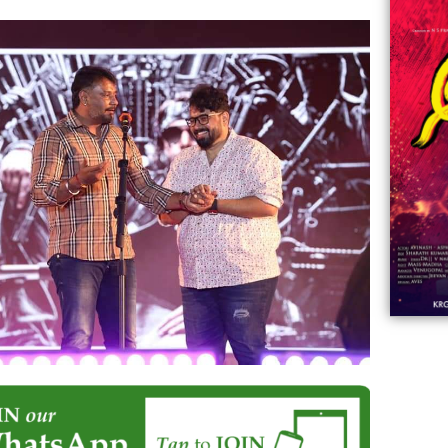
06:23
Aviva ||
ಡಿದ ಮಹಾತಾಯಿ! | Karnataka ||
ಿದ
||
Comments
ovies