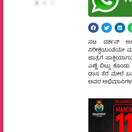
1
2
ನಟ ದರ್ಶನ್‌ ಅಭಿ
ನಿರೀಕ್ಷೆಯಂತೆಯೇ ಮಾ
ಜಾತ್ರೆಗೆ ಸಾಕ್ಷಿಯಾಗುವ
ಎಣ್ಣೆ ಬಿಟ್ಟು ಕೊಂಡು
ದಾಸ ತೆರೆ ಮೇಲೆ ಬರ್
ಅವರ ಅಭಿಮಾನಿಗಳ ನಿರ