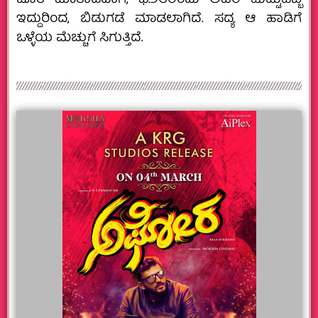
ಜೊತೆ ಮಾತಾಡಿದಾಗ, ಫೆ.೨೮ರಂದು ಅವರ ಹುಟ್ಟುಹಬ್ಬ
ಇದ್ದುರಿಂದ, ಬಿಡುಗಡೆ ಮಾಡಲಾಗಿದೆ. ಸದ್ಯ ಆ ಹಾಡಿಗೆ
ಒಳ್ಳೆಯ ಮೆಚ್ಚುಗೆ ಸಿಗುತ್ತಿದೆ.