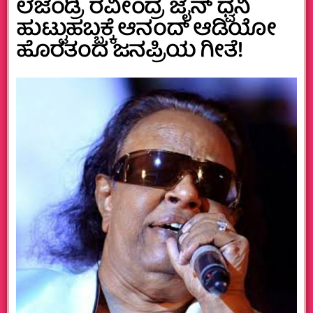
ಲೆಜೆಂಡ್ರಿ ರವೀಂದ್ರ ಜೈನ್‌ ಧ್ವನಿ
ಹುಟ್ಟುಹಬ್ಬಕ್ಕೆ ಆನಂದ್‌ ಆಡಿಯೋ
ಹೊರತಂದ ಜನಪ್ರಿಯ ಗೀತೆ!