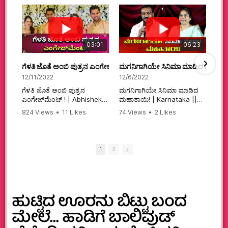
03:01
06:23
ಗೆಳತಿ ಜೊತೆ ಅಂಬಿ ಪುತ್ರನ ಎಂಗೇಜ್‌ಮೆಂಟ್ ! | Abhishek Ambareesh | 
ಮಗನಿಗಾಗಿಯೇ ಸಿನಿಮಾ ಮಾಡಿದ ಮಹಾತಾ
12/11/2022
12/6/2022
ಗೆಳತಿ ಜೊತೆ ಅಂಬಿ ಪುತ್ರನ
ಮಗನಿಗಾಗಿಯೇ ಸಿನಿಮಾ ಮಾಡಿದ
ಎಂಗೇಜ್‌ಮೆಂಟ್ ! | Abhishek
ಮಹಾತಾಯಿ! | Karnataka ||
Ambareesh | Aviva ||
824 Views
•
11 Likes
74 Views
•
2 Likes
#karnataka
•
0 Comments
•
2 Comments
#abhishekambareesh
#kannadamovies
#engagement
#sandalwood
#abhiengagement
1
2
ಹುಟ್ಟಿದ ಊರನು ಬಿಟ್ಟು ಬಂದ
ಮೇಲೆ… ಹಾಡಿಗೆ ಬಾಲಿವುಡ್‌