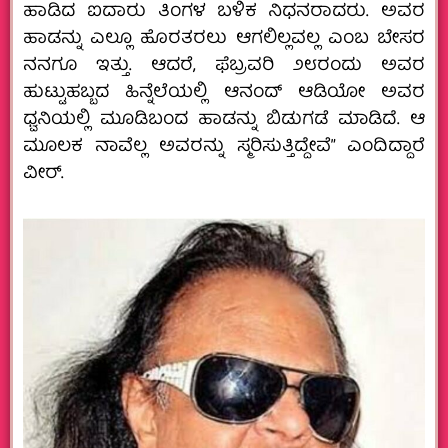
ಹಾಡಿದ ಐದಾರು ತಿಂಗಳ ಬಳಿಕ ನಿಧನರಾದರು. ಅವರ
ಹಾಡನ್ನು ಎಲ್ಲೂ ಹೊರತರಲು ಆಗಲಿಲ್ಲವಲ್ಲ ಎಂಬ ಬೇಸರ
ನನಗೂ ಇತ್ತು. ಆದರೆ, ಫೆಬ್ರವರಿ ೨೮ರಂದು ಅವರ
ಹುಟ್ಟುಹಬ್ಬದ ಹಿನ್ನೆಲೆಯಲ್ಲಿ ಆನಂದ್‌ ಆಡಿಯೋ ಅವರ
ಧ್ವನಿಯಲ್ಲಿ ಮೂಡಿಬಂದ ಹಾಡನ್ನು ಬಿಡುಗಡೆ ಮಾಡಿದೆ. ಆ
ಮೂಲಕ ನಾವೆಲ್ಲ ಅವರನ್ನು ಸ್ಮರಿಸುತ್ತಿದ್ದೇವೆ” ಎಂದಿದ್ದಾರೆ
ವೀರ್.