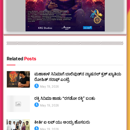
Related
Posts
ಮಹಾಕಾಳಿ ಸಿನಿಮಾಗೆ ಬಾಲಿವುಡ್‌ನ ನ್ಯಾಷನಲ್ ಕ್ರಶ್ ಖ್ಯಾತಿಯ
ರೋಹಿತ್ ಸರಾಫ್ ಎಂಟ್ರಿ
May 19, 2026
ರಕ್ಕಿ ಸಿನಿಮಾ ಹಾಡು “ರಗಡೋ ರಕ್ಕಿ” ಬಂತು
May 19, 2026
ಕೀರ್ತಿ ಐ ಲವ್ ಯು ಅಂದ್ರು ಹೊಸಬರು
May 19, 2026