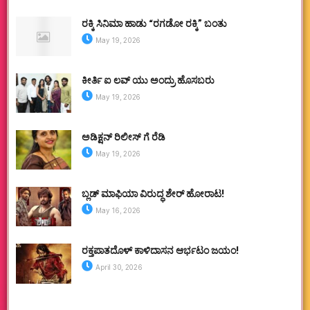
ರಕ್ಕಿ ಸಿನಿಮಾ ಹಾಡು “ರಗಡೋ ರಕ್ಕಿ” ಬಂತು
May 19, 2026
ಕೀರ್ತಿ ಐ ಲವ್ ಯು ಅಂದ್ರು ಹೊಸಬರು
May 19, 2026
ಅಡಿಕ್ಷನ್ ರಿಲೀಸ್ ಗೆ ರೆಡಿ
May 19, 2026
ಬ್ಲಡ್ ಮಾಫಿಯಾ ವಿರುದ್ಧ ಶೇರ್ ಹೋರಾಟ!
May 16, 2026
ರಕ್ತಪಾತದೊಳ್ ಕಾಳಿದಾಸನ ಆರ್ಭಟಂ ಜಯಂ!
April 30, 2026