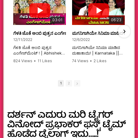
03:01
06:23
ಗೆಳತಿ ಜೊತೆ ಅಂಬಿ ಪುತ್ರನ ಎಂಗೇಜ್‌ಮೆಂಟ್ ! | Abhishek Ambareesh | 
ಮಗನಿಗಾಗಿಯೇ ಸಿನಿಮಾ ಮಾಡಿದ ಮಹಾತಾ
12/11/2022
12/6/2022
ಗೆಳತಿ ಜೊತೆ ಅಂಬಿ ಪುತ್ರನ
ಮಗನಿಗಾಗಿಯೇ ಸಿನಿಮಾ ಮಾಡಿದ
ಎಂಗೇಜ್‌ಮೆಂಟ್ ! | Abhishek
ಮಹಾತಾಯಿ! | Karnataka ||
Ambareesh | Aviva ||
824 Views
•
11 Likes
74 Views
•
2 Likes
#karnataka
•
0 Comments
•
2 Comments
#abhishekambareesh
#kannadamovies
#engagement
#sandalwood
#abhiengagement
1
2
ದರ್ಶನ್‌ ಎದುರು ಮರಿ ಟೈಗರ್‌
ವಿನೋದ್‌ ಪ್ರಭಾಕರ್‌ ಫಸ್ಟ್‌ ಟೈಮ್‌
ಹೊಡೆದ ಡೈಲಾಗ್‌ ಇದು…..!