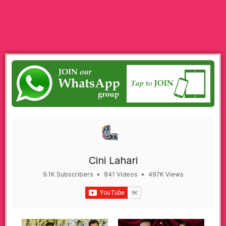
Cini Lahari
9.1K Subscribers
•
841 Videos
•
497K Views