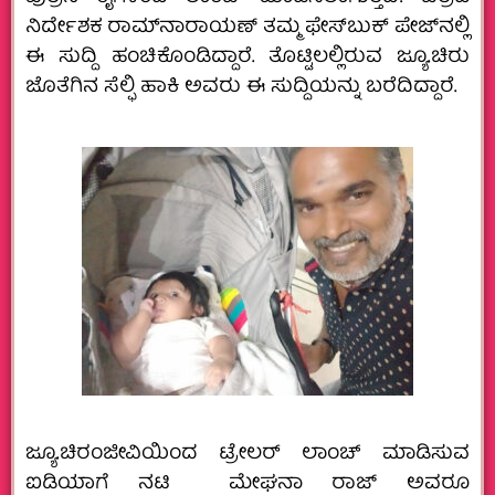
ನಿರ್ದೇಶಕ ರಾಮ್‌ನಾರಾಯಣ್‌ ತಮ್ಮ ಫೇಸ್‌ಬುಕ್‌ ಪೇಜ್‌ನಲ್ಲಿ
ಈ ಸುದ್ದಿ ಹಂಚಿಕೊಂಡಿದ್ದಾರೆ. ತೊಟ್ಟಿಲಲ್ಲಿರುವ ಜ್ಯೂ.ಚಿರು
ಜೊತೆಗಿನ ಸೆಲ್ಫಿ ಹಾಕಿ ಅವರು ಈ ಸುದ್ದಿಯನ್ನು ಬರೆದಿದ್ದಾರೆ.
ಜ್ಯೂ.ಚಿರಂಜೀವಿಯಿಂದ ‌ಟ್ರೇಲರ್ ಲಾಂಚ್ ಮಾಡಿಸುವ
ಐಡಿಯಾಗೆ ನಟಿ ಮೇಘನಾ ರಾಜ್‌ ಅವರೂ