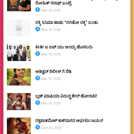
ರೋಹಿತ್ ಸರಾಫ್ ಎಂಟ್ರಿ
May 19, 2026
ರಕ್ಕಿ ಸಿನಿಮಾ ಹಾಡು “ರಗಡೋ ರಕ್ಕಿ” ಬಂತು
May 19, 2026
ಕೀರ್ತಿ ಐ ಲವ್ ಯು ಅಂದ್ರು ಹೊಸಬರು
May 19, 2026
ಅಡಿಕ್ಷನ್ ರಿಲೀಸ್ ಗೆ ರೆಡಿ
May 19, 2026
ಬ್ಲಡ್ ಮಾಫಿಯಾ ವಿರುದ್ಧ ಶೇರ್ ಹೋರಾಟ!
May 16, 2026
ರಕ್ತಪಾತದೊಳ್ ಕಾಳಿದಾಸನ ಆರ್ಭಟಂ ಜಯಂ!
April 30, 2026