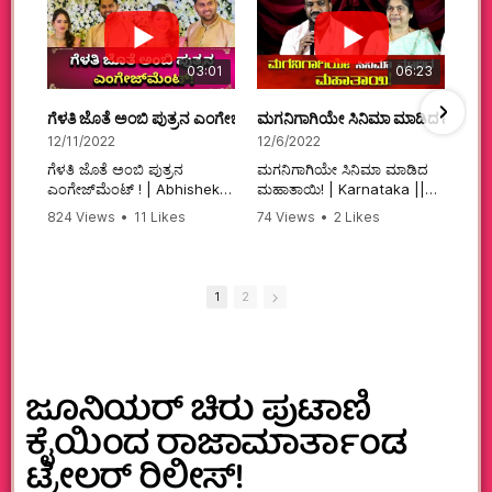
03:01
06:23
ಗೆಳತಿ ಜೊತೆ ಅಂಬಿ ಪುತ್ರನ ಎಂಗೇಜ್‌ಮೆಂಟ್ ! | Abhishek Ambareesh | 
ಮಗನಿಗಾಗಿಯೇ ಸಿನಿಮಾ ಮಾಡಿದ ಮಹಾತಾ
12/11/2022
12/6/2022
ಗೆಳತಿ ಜೊತೆ ಅಂಬಿ ಪುತ್ರನ
ಮಗನಿಗಾಗಿಯೇ ಸಿನಿಮಾ ಮಾಡಿದ
ಎಂಗೇಜ್‌ಮೆಂಟ್ ! | Abhishek
ಮಹಾತಾಯಿ! | Karnataka ||
Ambareesh | Aviva ||
824 Views
•
11 Likes
74 Views
•
2 Likes
#karnataka
•
0 Comments
•
2 Comments
#abhishekambareesh
#kannadamovies
#engagement
#sandalwood
#abhiengagement
1
2
ಜೂನಿಯರ್ ಚಿರು ಪುಟಾಣಿ
ಕೈಯಿಂದ ರಾಜಾಮಾರ್ತಾಂಡ
ಟ್ರೇಲರ್ ರಿಲೀಸ್‌!