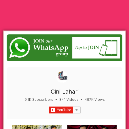
Cini Lahari
9.1K Subscribers
•
841 Videos
•
497K Views