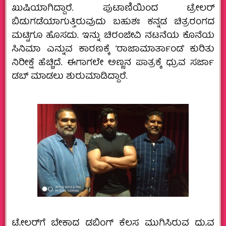
ಖುಷಿಯಾಗಿದ್ದಾರೆ. ಪುಟಾಣಿಯಿಂದ ಟ್ರೇಲರ್
ಬಿಡುಗಡೆಯಾಗುತ್ತಿರುವುದು ಬಹುಶಃ ಕನ್ನಡ ಚಿತ್ರರಂಗದ
ಮಟ್ಟಿಗೂ ಹೊಸದು. ಇನ್ನು ಚಿರಂಜೀವಿ ನಟನೆಯ ಕೊನೆಯ
ಸಿನಿಮಾ ಎನ್ನುವ ಕಾರಣಕ್ಕೆ ‘ರಾಜಾಮಾರ್ತಾಂಡ’ ಕುರಿತು
ನಿರೀಕ್ಷೆ ಹೆಚ್ಚಿದೆ. ಈಗಾಗಲೇ ಅಣ್ಣನ ಪಾತ್ರಕ್ಕೆ ಧ್ರುವ ಸರ್ಜಾ
ಡಬ್ ಮಾಡಲು ಶುರುಮಾಡಿದ್ದಾರೆ.
ಟ್ರೇಲರ್‌ಗೆ ಬೇಕಾದ ಡಬ್ಬಿಂಗ್ ಕೆಲಸ ಮುಗಿಸಿರುವ ಧ್ರುವ