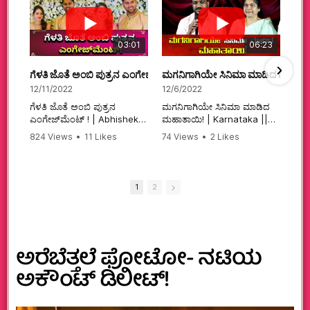
03:01
06:23
ಗೆಳತಿ ಜೊತೆ ಅಂಬಿ ಪುತ್ರನ ಎಂಗೇಜ್‌ಮೆಂಟ್ ! | Abhishek Ambareesh | 
ಮಗನಿಗಾಗಿಯೇ ಸಿನಿಮಾ ಮಾಡಿದ ಮಹಾತಾ
12/11/2022
12/6/2022
ಗೆಳತಿ ಜೊತೆ ಅಂಬಿ ಪುತ್ರನ
ಮಗನಿಗಾಗಿಯೇ ಸಿನಿಮಾ ಮಾಡಿದ
ಎಂಗೇಜ್‌ಮೆಂಟ್ ! | Abhishek
ಮಹಾತಾಯಿ! | Karnataka ||
Ambareesh | Aviva ||
824 Views
•
11 Likes
74 Views
•
2 Likes
#karnataka
•
0 Comments
•
2 Comments
#abhishekambareesh
#kannadamovies
#engagement
#sandalwood
#abhiengagement
1
2
ಅರೆಬೆತ್ತಲೆ ಫೋಟೋ- ನಟಿಯ
ಅಕೌಂಟ್‌ ಡಿಲೀಟ್!