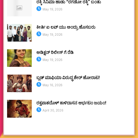
ರಕ್ಕಿ ಸಿನಿಮಾ ಹಾಡು “ರಗಡೋ ರಕ್ಕಿ” ಬಂತು
May 19, 2026
ಕೀರ್ತಿ ಐ ಲವ್ ಯು ಅಂದ್ರು ಹೊಸಬರು
May 19, 2026
ಅಡಿಕ್ಷನ್ ರಿಲೀಸ್ ಗೆ ರೆಡಿ
May 19, 2026
ಬ್ಲಡ್ ಮಾಫಿಯಾ ವಿರುದ್ಧ ಶೇರ್ ಹೋರಾಟ!
May 16, 2026
ರಕ್ತಪಾತದೊಳ್ ಕಾಳಿದಾಸನ ಆರ್ಭಟಂ ಜಯಂ!
April 30, 2026