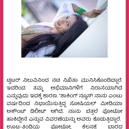
ಟ್ವಿಟರ್ ನಿಲುವಿನಿಂದ ನಟಿ ನಿಖಿತಾ ಮುನಿಸಿಕೊಂಡಿದ್ದಾರೆ.
ಇದರಿಂದ ತಮ್ಮ ಅಭಿಮಾನಿಗಳಿಗೆ ನಿರಾಸೆಯಾಗಿದೆ
ಎನ್ನುವುದು ಇದಕ್ಕೆ ಕಾರಣ. “ಶಾಕಿಂಗ್ ನ್ಯೂಸ್‌! ನಾನು ಎಂಟು
ವರ್ಷದಿಂದ ನಿಭಾಯಿಸುತ್ತಿದ್ದ ಸೋಷಿಯಲ್ ಮೀಡಿಯಾ
ಅಕೌಂಟ್ ಡಿಲೀಟ್ ಆಗಿದೆ. ನಾನು ಬೆತ್ತಲೆ ಫೋಟೋ
ಹಾಕಿದ್ದೇನೆ ಎನ್ನುವ ವಿವರಣೆಯನ್ನು ಅವರು ಕೊಡುತ್ತಿದ್ದಾರೆ.
ಊಟ-ತಿಂಡಿಯ ಫೋಟೋ, ಕೆಲಸಕ್ಕೆ ಬಾರದ