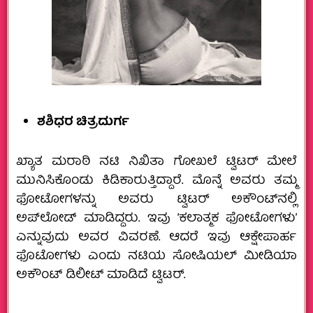
ಶಶಿಧರ ಚಿತ್ರದುರ್ಗ
ಖ್ಯಾತ ಮರಾಠಿ ನಟಿ ನಿಖಿತಾ ಗೋಖಲೆ ಟ್ವಿಟರ್‌ ಮೇಲೆ
ಮುನಿಸಿಕೊಂಡು ಕಿಡಿಕಾರುತ್ತಿದ್ದಾರೆ. ಮೊನ್ನೆ ಅವರು ತಮ್ಮ
ಫೋಟೋಗಳನ್ನು ಅವರು ಟ್ವಿಟರ್‌ ಅಕೌಂಟ್‌ನಲ್ಲಿ
ಅಪ್‌ಲೋಡ್ ಮಾಡಿದ್ದರು. ಇವು ‘ಕಲಾತ್ಮಕ ಫೋಟೋಗಳು’
ಎನ್ನುವುದು ಅವರ ವಿವರಣೆ. ಆದರೆ ಇವು ಆಕ್ಷೇಪಾರ್ಹ
ಫೊಟೋಗಳು ಎಂದು ನಟಿಯ ಸೋಷಿಯಲ್ ಮೀಡಿಯಾ
ಅಕೌಂಟ್ ಡಿಲೀಟ್ ಮಾಡಿದೆ ಟ್ವಿಟರ್‌.