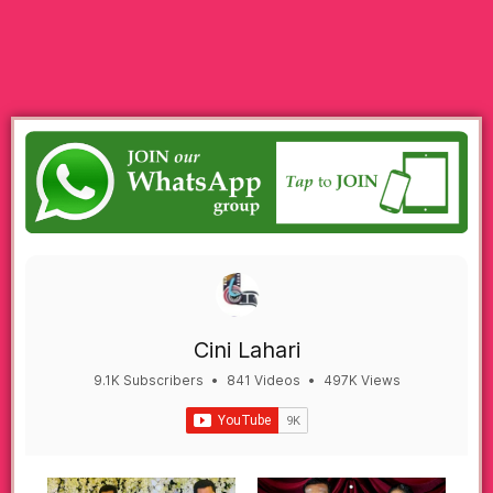
Cini Lahari
9.1K Subscribers
•
841 Videos
•
497K Views