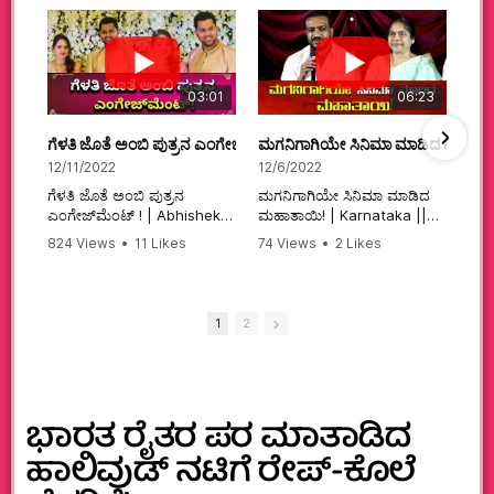
03:01
06:23
ಗೆಳತಿ ಜೊತೆ ಅಂಬಿ ಪುತ್ರನ ಎಂಗೇಜ್‌ಮೆಂಟ್ ! | Abhishek Ambareesh | 
ಮಗನಿಗಾಗಿಯೇ ಸಿನಿಮಾ ಮಾಡಿದ ಮಹಾತಾ
12/11/2022
12/6/2022
ಗೆಳತಿ ಜೊತೆ ಅಂಬಿ ಪುತ್ರನ
ಮಗನಿಗಾಗಿಯೇ ಸಿನಿಮಾ ಮಾಡಿದ
ಎಂಗೇಜ್‌ಮೆಂಟ್ ! | Abhishek
ಮಹಾತಾಯಿ! | Karnataka ||
Ambareesh | Aviva ||
824 Views
•
11 Likes
74 Views
•
2 Likes
#karnataka
•
0 Comments
•
2 Comments
#abhishekambareesh
#kannadamovies
#engagement
#sandalwood
#abhiengagement
1
2
ಭಾರತ ರೈತರ ಪರ ಮಾತಾಡಿದ
ಹಾಲಿವುಡ್ ನಟಿಗೆ ರೇಪ್‌-ಕೊಲೆ