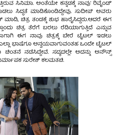
ತ್ತಿರುವ ಸಿನಿಮಾ.‌ ಅಂತೆಯೇ ಕನ್ನಡಕ್ಕೆ ನಾವು’ ರಿವೈಂಡ್’
ಮಾಡಲು ಸಿದ್ಧತೆ ಮಾಡಿಕೊಂಡಿದ್ದೇವು. ಸುದೀಪ್ ಅವರು
ಮಾಡಿ, ಚಿತ್ರ ತಂಡಕ್ಕೆ ಶುಭ ಹಾರೈಸಿದ್ದರು.ಆದರೆ ಈಗ
ೊಂದು ಚಿತ್ರ ತೆರೆಗೆ ಬರಲು ರೆಡಿಯಾಗುತ್ತಿದೆ ಎನ್ನುವ
ೆ. ಹಾಗಾಗಿ ಈಗ ನಾವು ಚಿತ್ರಕ್ಕೆ ಬೇರೆ ಟೈಟಲ್ ಇಡಲು
 ಈಗ ಎಲ್ಲಾ ಭಾಷೆಗೂ ಅನ್ವಯವಾಗುವಂತಹ ಒಂದೇ ಟೈಟಲ್
 ಚಿಂತನೆ ನಡೆಸಿದ್ದೇವೆ. ಸದ್ಯದಲ್ಲೇ ಅದನ್ನು ಅನೌನ್ಸ್
ದ ನಿರ್ಮಾಪಕ ಸುರೇಶ್ ಕಲಮತಚಿ‌.