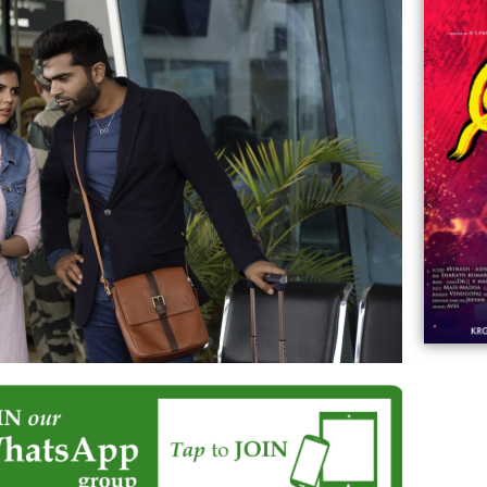
06:23
Aviva ||
ಡಿದ ಮಹಾತಾಯಿ! | Karnataka ||
ಿದ
||
Comments
ovies