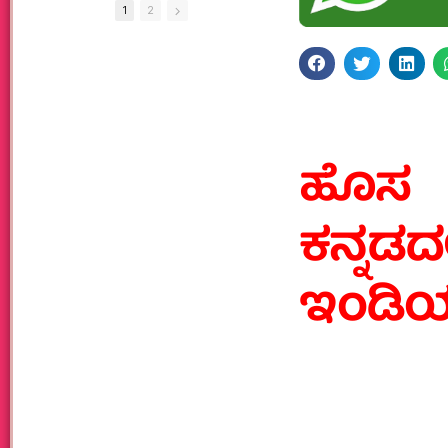
1
2
ಹೊಸ 
ಕನ್ನಡದ
ಇಂಡಿಯಾ