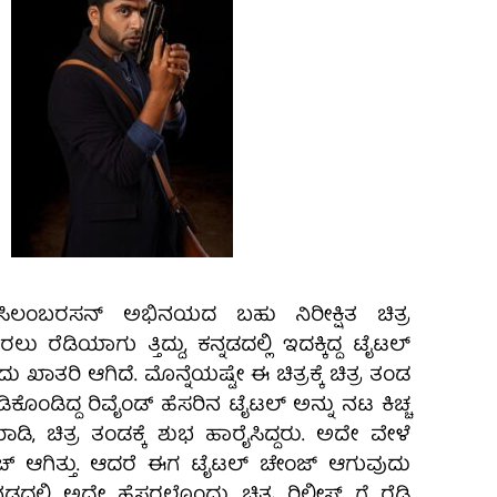
್ ಸಿಲಂಬರಸನ್ ಅಭಿನಯದ ಬಹು ನಿರೀಕ್ಷಿತ ಚಿತ್ರ
ಲು ರೆಡಿಯಾಗು ತ್ತಿದ್ದು, ಕನ್ನಡದಲ್ಲಿ ಇದಕ್ಕಿದ್ದ ಟೈಟಲ್
ಾತರಿ ಆಗಿದೆ. ಮೊನ್ನೆಯಷ್ಟೇ ಈ ಚಿತ್ರಕ್ಕೆ ಚಿತ್ರ ತಂಡ
ಡಿಕೊಂಡಿದ್ದ ರಿವೈಂಡ್ ಹೆಸರಿನ ಟೈಟಲ್ ಅನ್ನು ನಟ ಕಿಚ್ಚ
ಿ, ಚಿತ್ರ ತಂಡಕ್ಕೆ ಶುಭ ಹಾರೈಸಿದ್ದರು. ಅದೇ ವೇಳೆ
್ ಆಗಿತ್ತು. ಆದರೆ ಈಗ ಟೈಟಲ್ ಚೇಂಜ್ ಆಗುವುದು
್ನಡದಲ್ಲಿ ಅದೇ ಹೆಸರಲ್ಲೊಂದು ಚಿತ್ರ ರಿಲೀಸ್ ಗೆ ರೆಡಿ