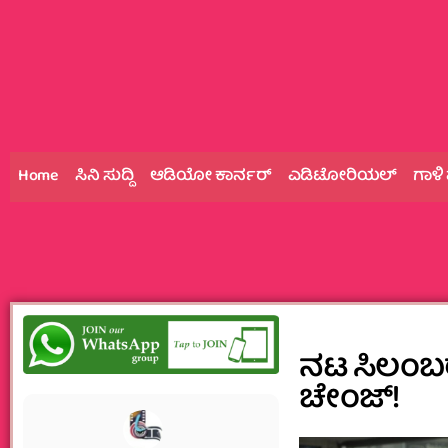
Home
ಸಿನಿ ಸುದ್ದಿ
ಆಡಿಯೋ ಕಾರ್ನರ್
ಎಡಿಟೋರಿಯಲ್
ಗಾಳಿ
ನಟ ಸಿಲಂಬ
ಚೇಂಜ್!