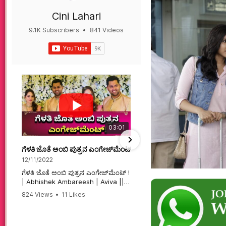
Cini Lahari
9.1K Subscribers
•
841 Videos
•
497K Views
03:01
ಗೆಳತಿ ಜೊತೆ ಅಂಬಿ ಪುತ್ರನ ಎಂಗೇಜ್‌ಮೆಂಟ್ ! | Abhishek Ambareesh | 
ಮಗನಿಗಾಗಿಯೇ ಸಿನಿಮಾ ಮಾ
12/11/2022
12/6/2022
ಗೆಳತಿ ಜೊತೆ ಅಂಬಿ ಪುತ್ರನ ಎಂಗೇಜ್‌ಮೆಂಟ್ !
ಮಗನಿಗಾಗಿಯೇ ಸಿನಿಮಾ ಮಾಡ
| Abhishek Ambareesh | Aviva ||
ಮಹಾತಾಯಿ! | Karnataka 
824 Views
•
11 Likes
74 Views
•
2 Likes
•
2 
#abhishekambareesh
#karnataka #kannadam
•
0 Comments
#engagement #abhiengagement
#sandalwood