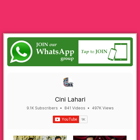
Cini Lahari
9.1K Subscribers
•
841 Videos
•
497K Views