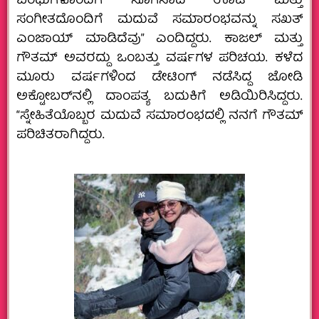
ಬಂಧುಗಳೊಂದಿಗೆ ಸೊಗಸಾದ ಊಟ ಮತ್ತು
ಸಂಗೀತದೊಂದಿಗೆ ಮದುವೆ ಸಮಾರಂಭವನ್ನು ಸಖತ್
ಎಂಜಾಯ್ ಮಾಡಿದೆವು” ಎಂದಿದ್ದರು. ಕಾಜಲ್ ಮತ್ತು
ಗೌತಮ್‌ ಅವರದ್ದು ಒಂಬತ್ತು ವರ್ಷಗಳ ಪರಿಚಯ. ಕಳೆದ
ಮೂರು ವರ್ಷಗಳಿಂದ ಡೇಟಿಂಗ್‌ ನಡೆಸಿದ್ದ ಜೋಡಿ
ಅಕ್ಟೋಬರ್‌ನಲ್ಲಿ ದಾಂಪತ್ಯ ಬದುಕಿಗೆ ಅಡಿಯಿರಿಸಿದ್ದರು.
“ಸ್ನೇಹಿತೆಯೊಬ್ಬರ ಮದುವೆ ಸಮಾರಂಭದಲ್ಲಿ ನನಗೆ ಗೌತಮ್
ಪರಿಚಿತರಾಗಿದ್ದರು.