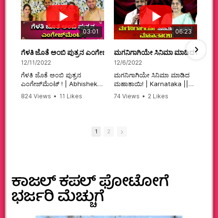
03:01
06:23
ಗೆಳತಿ ಜೊತೆ ಅಂಬಿ ಪುತ್ರನ ಎಂಗೇಜ್‌ಮೆಂಟ್ ! | Abhishek Ambareesh | 
ಮಗನಿಗಾಗಿಯೇ ಸಿನಿಮಾ ಮಾಡಿದ ಮಹಾತಾ
12/11/2022
12/6/2022
ಗೆಳತಿ ಜೊತೆ ಅಂಬಿ ಪುತ್ರನ
ಮಗನಿಗಾಗಿಯೇ ಸಿನಿಮಾ ಮಾಡಿದ
ಎಂಗೇಜ್‌ಮೆಂಟ್ ! | Abhishek
ಮಹಾತಾಯಿ! | Karnataka ||
Ambareesh | Aviva ||
824 Views
•
11 Likes
74 Views
•
2 Likes
#karnataka
•
0 Comments
•
2 Comments
#abhishekambareesh
#kannadamovies
#engagement
#sandalwood
#abhiengagement
1
2
ಕಾಜಲ್‌ ಕಪಲ್‌ ಫೋಟೋಗೆ
ಭರ್ಜರಿ ಮೆಚ್ಚುಗೆ