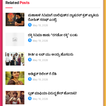
Related
Posts
ಮಹಾಕಾಳಿ ಸಿನಿಮಾಗೆ ಬಾಲಿವುಡ್‌ನ ನ್ಯಾಷನಲ್ ಕ್ರಶ್ ಖ್ಯಾತಿಯ
ರೋಹಿತ್ ಸರಾಫ್ ಎಂಟ್ರಿ
May 19, 2026
ರಕ್ಕಿ ಸಿನಿಮಾ ಹಾಡು “ರಗಡೋ ರಕ್ಕಿ” ಬಂತು
May 19, 2026
ಕೀರ್ತಿ ಐ ಲವ್ ಯು ಅಂದ್ರು ಹೊಸಬರು
May 19, 2026
ಅಡಿಕ್ಷನ್ ರಿಲೀಸ್ ಗೆ ರೆಡಿ
May 19, 2026
ಬ್ಲಡ್ ಮಾಫಿಯಾ ವಿರುದ್ಧ ಶೇರ್ ಹೋರಾಟ!
May 16, 2026