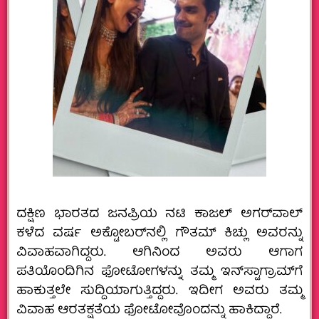
ದಕ್ಷಿಣ ಭಾರತದ ಜನಪ್ರಿಯ ನಟಿ ಕಾಜಲ್ ಅಗರ್‌ವಾಲ್‌
ಕಳೆದ ವರ್ಷ ಅಕ್ಟೋಬರ್‌ನಲ್ಲಿ ಗೌತಮ್ ಕಿಚ್ಲು ಅವರನ್ನು
ವಿವಾಹವಾಗಿದ್ದರು. ಆಗಿನಿಂದ ಅವರು ಆಗಾಗ
ಪತಿಯೊಂದಿಗಿನ ಫೋಟೋಗಳನ್ನು ತಮ್ಮ ಇನ್‌ಸ್ಟಾಗ್ರಾಮ್‌ಗೆ
ಹಾಕುತ್ತಲೇ ಸುದ್ದಿಯಾಗುತ್ತಿದ್ದರು. ಇದೀಗ ಅವರು ತಮ್ಮ
ವಿವಾಹ ಆರತಕ್ಷತೆಯ ಫೋಟೋವೊಂದನ್ನು ಹಾಕಿದ್ದಾರೆ.