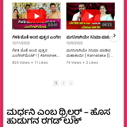
03:01
06:23
ಗೆಳತಿ ಜೊತೆ ಅಂಬಿ ಪುತ್ರನ ಎಂಗೇಜ್‌ಮೆಂಟ್ ! | Abhishek Ambareesh | 
ಮಗನಿಗಾಗಿಯೇ ಸಿನಿಮಾ ಮಾಡಿದ ಮಹಾತಾ
12/11/2022
12/6/2022
ಗೆಳತಿ ಜೊತೆ ಅಂಬಿ ಪುತ್ರನ
ಮಗನಿಗಾಗಿಯೇ ಸಿನಿಮಾ ಮಾಡಿದ
ಎಂಗೇಜ್‌ಮೆಂಟ್ ! | Abhishek
ಮಹಾತಾಯಿ! | Karnataka ||
Ambareesh | Aviva ||
824 Views
•
11 Likes
74 Views
•
2 Likes
#karnataka
•
0 Comments
•
2 Comments
#abhishekambareesh
#kannadamovies
#engagement
#sandalwood
#abhiengagement
1
2
ಮರ್ಧನಿ ಎಂಬ ಥ್ರಿಲ್ಲರ್ – ಹೊಸ
ಹುಡುಗನ ರಗಡ್ ಲುಕ್