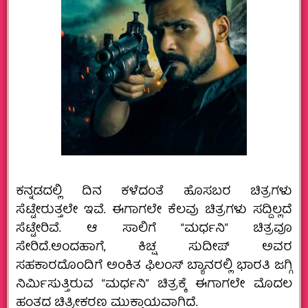
ಕನ್ನಡದಲ್ಲಿ ದಿನ‌ ಕಳೆದಂತೆ ಹೊಸಬರ ಚಿತ್ರಗಳು
ಸೆಟ್ಟೇರುತ್ತಲೇ ಇವೆ. ಈಗಾಗಲೇ ಕೆಲವು ಚಿತ್ರಗಳು ಸದ್ದಿಲ್ಲದೆ
ಸೆಟ್ಟೇರಿವೆ. ಆ ಸಾಲಿಗೆ “ಮರ್ಧನಿ” ಚಿತ್ರವೂ
ಸೇರಿದೆ.ಅಂದಹಾಗೆ, ಕಿಚ್ಷ‌ ಸುದೀಪ್‌ ಅವರ
ಸಹಕಾರದೊಂದಿಗೆ ಅಂಕಿತ ಫಿಲಂಸ್ ಬ್ಯಾನರಲ್ಲಿ ಭಾರತಿ ಜಗ್ಗಿ
ನಿರ್ಮಿಸುತ್ತಿರುವ “ಮರ್ಧನಿ” ಚಿತ್ರಕ್ಕೆ ಈಗಾಗಲೇ ಮೊದಲ
ಹಂತದ ಚಿತ್ರೀಕರಣ ಮುಕ್ತಾಯವಾಗಿದೆ.