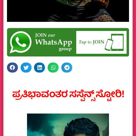
ಪ್ರತಿಭಾವಂತರ ಸಸ್ಪೆನ್ಸ್ ಸ್ಟೋರಿ!