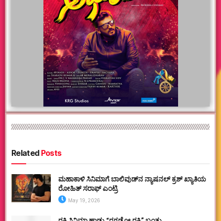
Related
Posts
ಮಹಾಕಾಳಿ ಸಿನಿಮಾಗೆ ಬಾಲಿವುಡ್‌ನ ನ್ಯಾಷನಲ್ ಕ್ರಶ್ ಖ್ಯಾತಿಯ
ರೋಹಿತ್ ಸರಾಫ್ ಎಂಟ್ರಿ
May 19, 2026
ರಕ್ಕಿ ಸಿನಿಮಾ ಹಾಡು “ರಗಡೋ ರಕ್ಕಿ” ಬಂತು