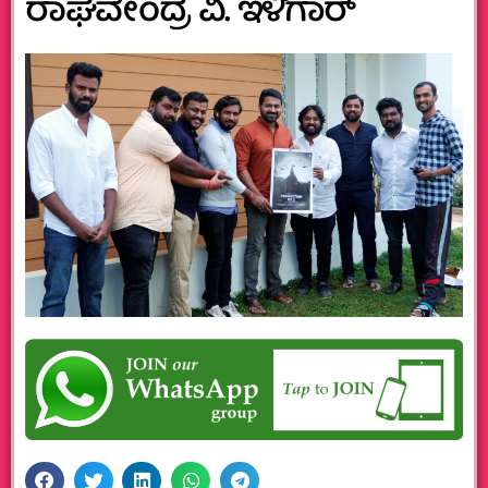
ರಾಘವೇಂದ್ರ ವಿ. ಇಳಿಗಾರ್‌