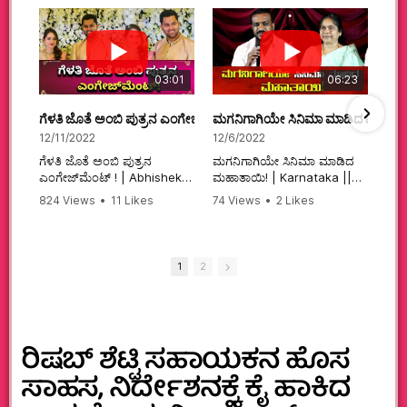
03:01
06:23
ಗೆಳತಿ ಜೊತೆ ಅಂಬಿ ಪುತ್ರನ ಎಂಗೇಜ್‌ಮೆಂಟ್ ! | Abhishek Ambareesh | 
ಮಗನಿಗಾಗಿಯೇ ಸಿನಿಮಾ ಮಾಡಿದ ಮಹಾತಾ
12/11/2022
12/6/2022
ಗೆಳತಿ ಜೊತೆ ಅಂಬಿ ಪುತ್ರನ
ಮಗನಿಗಾಗಿಯೇ ಸಿನಿಮಾ ಮಾಡಿದ
ಎಂಗೇಜ್‌ಮೆಂಟ್ ! | Abhishek
ಮಹಾತಾಯಿ! | Karnataka ||
Ambareesh | Aviva ||
824 Views
•
11 Likes
74 Views
•
2 Likes
#karnataka
•
0 Comments
•
2 Comments
#abhishekambareesh
#kannadamovies
#engagement
#sandalwood
#abhiengagement
1
2
ರಿಷಬ್‌ ಶೆಟ್ಟಿ ಸಹಾಯಕನ ಹೊಸ
ಸಾಹಸ, ನಿರ್ದೇಶನಕ್ಕೆ ಕೈ ಹಾಕಿದ