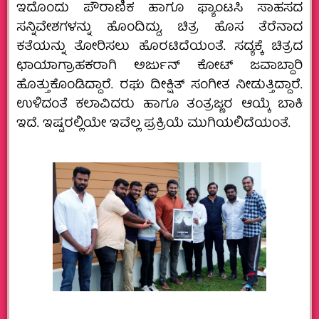
ಇದೊಂದು ಪೌರಾಣಿಕ ಹಾಗೂ ಫ್ಯಾಂಟಸಿ ಸಾಹಸದ
ಸನ್ನಿವೇಶಗಳನ್ನು ಹೊಂದಿದ್ದು, ಚಿತ್ರ ಹೊಸ ತೆರೆನಾದ
ಕತೆಯನ್ನು ತೋರಿಸಲು ಹೊರಟಿದೆಯಂತೆ. ಸದ್ಯಕ್ಕೆ ಚಿತ್ರದ
ಛಾಯಾಗ್ರಾಹಕರಾಗಿ ಅರ್ಜುನ್‌ ಕೋಟ್‌ ಜವಾಬ್ದಾರಿ
ಹೊತ್ತುಕೊಂಡಿದ್ದಾರೆ. ರಘು ದೀಕ್ಷಿತ್‌ ಸಂಗೀತ ನೀಡುತ್ತಿದ್ದಾರೆ.
ಉಳಿದಂತೆ ಕಲಾವಿದರು ಹಾಗೂ ತಂತ್ರಜ್ಣರ ಆಯ್ಕೆ ಬಾಕಿ
ಇದೆ. ಇಷ್ಟರಲ್ಲಿಯೇ ಇವೆಲ್ಲ ಪ್ರಕ್ರಿಯೆ ಮುಗಿಯಲಿದೆಯಂತೆ.