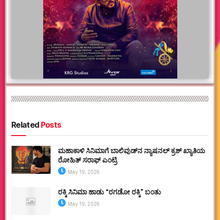
Related
Posts
ಮಹಾಕಾಳಿ ಸಿನಿಮಾಗೆ ಬಾಲಿವುಡ್‌ನ ನ್ಯಾಷನಲ್ ಕ್ರಶ್ ಖ್ಯಾತಿಯ
ರೋಹಿತ್ ಸರಾಫ್ ಎಂಟ್ರಿ
May 19, 2026
ರಕ್ಕಿ ಸಿನಿಮಾ ಹಾಡು “ರಗಡೋ ರಕ್ಕಿ” ಬಂತು
May 19, 2026