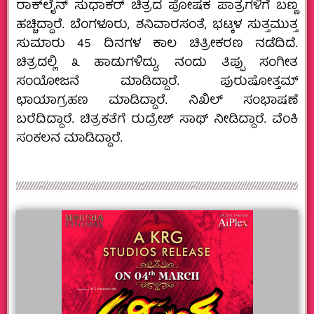
ರಾಕ್‌ಲೈನ್‌ ಸುಧಾಕರ್‌ ಚಿತ್ರದ ಪೋಷಕ ಪಾತ್ರಗಳಿಗೆ ಬಣ್ಣ
ಹಚ್ಚಿದ್ದಾರೆ. ಬೆಂಗಳೂರು, ಶನಿವಾರಸಂತೆ, ಭಟ್ಕಳ ಸುತ್ತಮುತ್ತ
ಸುಮಾರು 45 ದಿನಗಳ ಕಾಲ ಚಿತ್ರೀಕರಣ ನಡೆದಿದೆ.
ಚಿತ್ರದಲ್ಲಿ ೩ ಹಾಡುಗಳಿದ್ದು, ನಂದು ತಿಪ್ಪು ಸಂಗೀತ
ಸಂಯೋಜನೆ ಮಾಡಿದ್ದಾರೆ. ಪುರುಷೋತ್ತಮ್‌
ಛಾಯಾಗ್ರಹಣ ಮಾಡಿದ್ದಾರೆ. ನಿಖಿಲ್‌ ಸಂಭಾಷಣೆ
ಬರೆದಿದ್ದಾರೆ. ಚಿತ್ರಕತೆಗೆ ರುದ್ರೇಶ್‌ ಸಾಥ್‌ ನೀಡಿದ್ದಾರೆ. ವೆಂಕಿ
ಸಂಕಲನ ಮಾಡಿದ್ದಾರೆ.