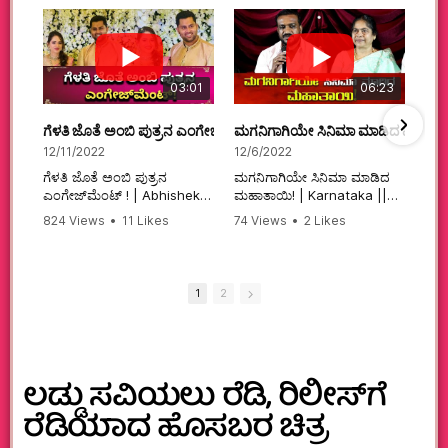
03:01
06:23
ಗೆಳತಿ ಜೊತೆ ಅಂಬಿ ಪುತ್ರನ ಎಂಗೇಜ್‌ಮೆಂಟ್ ! | Abhishek Ambareesh | 
ಮಗನಿಗಾಗಿಯೇ ಸಿನಿಮಾ ಮಾಡಿದ ಮಹಾತಾ
12/11/2022
12/6/2022
ಗೆಳತಿ ಜೊತೆ ಅಂಬಿ ಪುತ್ರನ
ಮಗನಿಗಾಗಿಯೇ ಸಿನಿಮಾ ಮಾಡಿದ
ಎಂಗೇಜ್‌ಮೆಂಟ್ ! | Abhishek
ಮಹಾತಾಯಿ! | Karnataka ||
Ambareesh | Aviva ||
824 Views
•
11 Likes
74 Views
•
2 Likes
#karnataka
•
0 Comments
•
2 Comments
#abhishekambareesh
#kannadamovies
#engagement
#sandalwood
#abhiengagement
1
2
ಲಡ್ಡು ಸವಿಯಲು ರೆಡಿ, ರಿಲೀಸ್‌ಗೆ
ರೆಡಿಯಾದ ಹೊಸಬರ ಚಿತ್ರ