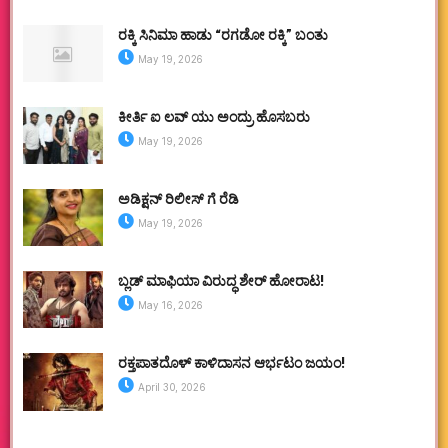
ರಕ್ಕಿ ಸಿನಿಮಾ ಹಾಡು “ರಗಡೋ ರಕ್ಕಿ” ಬಂತು
May 19, 2026
ಕೀರ್ತಿ ಐ ಲವ್ ಯು ಅಂದ್ರು ಹೊಸಬರು
May 19, 2026
ಅಡಿಕ್ಷನ್ ರಿಲೀಸ್ ಗೆ ರೆಡಿ
May 19, 2026
ಬ್ಲಡ್ ಮಾಫಿಯಾ ವಿರುದ್ಧ ಶೇರ್ ಹೋರಾಟ!
May 16, 2026
ರಕ್ತಪಾತದೊಳ್ ಕಾಳಿದಾಸನ ಆರ್ಭಟಂ ಜಯಂ!
April 30, 2026