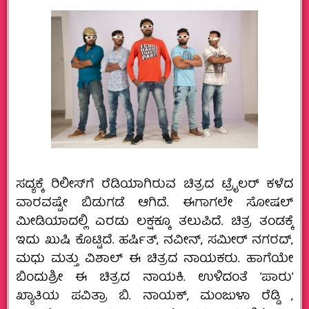
ಸದ್ಯಕ್ಕೆ ರಿಲೀಸ್‌ಗೆ ರೆಡಿಯಾಗಿರುವ ಚಿತ್ರದ ಟ್ರೈಲರ್‌ ಕಳೆದ
ವಾರವಷ್ಟೇ ಬಿಡುಗಡೆ ಆಗಿದೆ. ಈಗಾಗಲೇ ಸೋಷಲ್‌
ಮೀಡಿಯಾದಲ್ಲಿ ಎರಡು ಲಕ್ಷಕ್ಕೂ ತಲುಪಿದೆ. ಚಿತ್ರ ತಂಡಕ್ಕೆ
ಇದು ಖುಷಿ ಕೊಟ್ಟಿದೆ. ಹರ್ಷಿತ್, ನವೀನ್, ಸಮೀರ್ ನಗರದ್,
ಮಧು ಮತ್ತು ವಿಶಾಲ್ ಈ ಚಿತ್ರದ ನಾಯಕರು. ಹಾಗೆಯೇ
ಬಿಂದುಶ್ರೀ ಈ ಚಿತ್ರದ ನಾಯಕಿ. ಉಳಿದಂತೆ ʼಪಾರುʼ
ಖ್ಯಾತಿಯ ಪವಿತ್ರಾ ಬಿ. ನಾಯಕ್‌, ಮಂಜುಳಾ ರೆಡ್ಡಿ ,