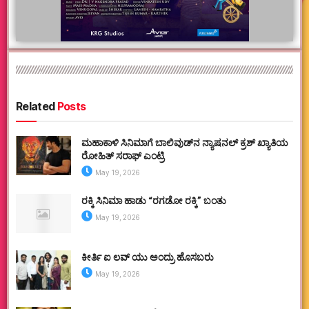
Related
Posts
ಮಹಾಕಾಳಿ ಸಿನಿಮಾಗೆ ಬಾಲಿವುಡ್‌ನ ನ್ಯಾಷನಲ್ ಕ್ರಶ್ ಖ್ಯಾತಿಯ
ರೋಹಿತ್ ಸರಾಫ್ ಎಂಟ್ರಿ
May 19, 2026
ರಕ್ಕಿ ಸಿನಿಮಾ ಹಾಡು “ರಗಡೋ ರಕ್ಕಿ” ಬಂತು
May 19, 2026
ಕೀರ್ತಿ ಐ ಲವ್ ಯು ಅಂದ್ರು ಹೊಸಬರು
May 19, 2026