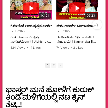
03:01
06:23
ಗೆಳತಿ ಜೊತೆ ಅಂಬಿ ಪುತ್ರನ ಎಂಗೇಜ್‌ಮೆಂಟ್ ! | Abhishek Ambareesh | 
ಮಗನಿಗಾಗಿಯೇ ಸಿನಿಮಾ ಮಾಡಿದ ಮಹಾತಾ
12/11/2022
12/6/2022
ಗೆಳತಿ ಜೊತೆ ಅಂಬಿ ಪುತ್ರನ
ಮಗನಿಗಾಗಿಯೇ ಸಿನಿಮಾ ಮಾಡಿದ
ಎಂಗೇಜ್‌ಮೆಂಟ್ ! | Abhishek
ಮಹಾತಾಯಿ! | Karnataka ||
Ambareesh | Aviva ||
824 Views
•
11 Likes
74 Views
•
2 Likes
#karnataka
•
0 Comments
•
2 Comments
#abhishekambareesh
#kannadamovies
#engagement
#sandalwood
#abhiengagement
1
2
ಭಾಸ್ಕರ್ ಮನೆ ಹೋಳಿಗೆ ಕುರುಕ್
ತಿಂಡಿ ಮಳಿಗೆಯಲ್ಲಿ ನಟ ಶೈನ್‌
ಶೆಟ್ಟಿ…!