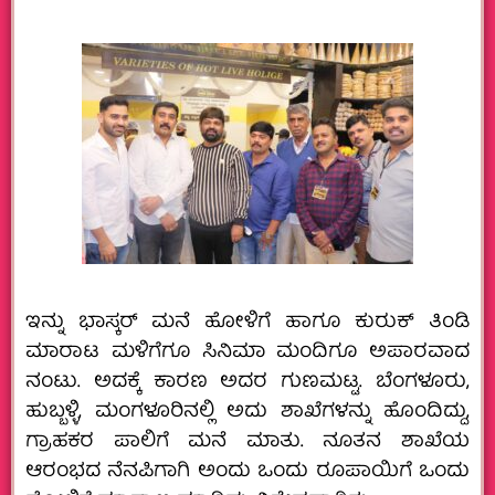
ಇನ್ನು ಭಾಸ್ಕರ್‌ ಮನೆ ಹೋಳಿಗೆ ಹಾಗೂ ಕುರುಕ್‌ ತಿಂಡಿ
ಮಾರಾಟ ಮಳಿಗೆಗೂ ಸಿನಿಮಾ ಮಂದಿಗೂ ಅಪಾರವಾದ
ನಂಟು. ಅದಕ್ಕೆ ಕಾರಣ ಅದರ ಗುಣಮಟ್ಟ. ಬೆಂಗಳೂರು,
ಹುಬ್ಬಳ್ಳಿ, ಮಂಗಳೂರಿನಲ್ಲಿ ಅದು ಶಾಖೆಗಳನ್ನು ಹೊಂದಿದ್ದು,
ಗ್ರಾಹಕರ ಪಾಲಿಗೆ ಮನೆ ಮಾತು. ನೂತನ ಶಾಖೆಯ
ಆರಂಭದ ನೆನಪಿಗಾಗಿ ಅಂದು ಒಂದು ರೂಪಾಯಿಗೆ ಒಂದು