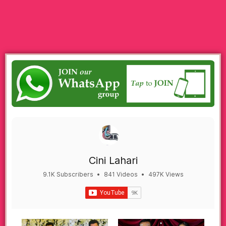
Cini Lahari
9.1K Subscribers
•
841 Videos
•
497K Views