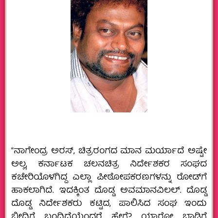
“ನಾಗೇಂದ್ರ ಅರಸ್‌, ಚಿತ್ರರಂಗದ ಮಾನ ಮರ್ಯಾದೆ ಅಷ್ಟೇ
ಅಲ್ಲ, ಕರ್ನಾಟಕ ಚಲನಚಿತ್ರ ನಿರ್ದೇಶಕರ ಸಂಘದ
ಕಚೇರಿಯೊಳಗಿದ್ದ ಎಲ್ಲಾ ಪೀಠೋಪಕರಣಗಳನ್ನು ರೋಡ್‌ಗೆ
ಹಾಕಲಾಗಿದೆ. ಇದಕ್ಕಿಂತ ದೊಡ್ಡ ಅವಮಾನವಿಲಲ್.‌ ದೊಡ್ಡ
ದೊಡ್ಡ ನಿರ್ದೇಶಕರು ಕಟ್ಟಿದ, ಪಾಲಿಸಿದ ಸಂಘ ಇಂದು
ಬೀದಿಗೆ ಬಂದಿದೆಯೆಂದರೆ ಹೇಗೆ? ಯಾರೋ ಬಾಡಿಗೆ