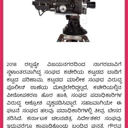
2018 ರಲ್ಲಷ್ಟೇ ವಿಜಯನಗರದಿಂದ ನಾಗರಬಾವಿಗೆ
ಸ್ಥಳಾಂತರವಾಗಿದ್ದ ಸಂಘದ ಕಚೇರಿಯ ಕಟ್ಟಡದ ಬಾಡಿಗೆ
ಕಟ್ಟದ ಪರಿಣಾಮ, ಕಟ್ಟಡದ ಮಾಲೀಕ ಸಂಘದ ವಿರುದ್ಧ
ಪೊಲೀಸ್ ಠಾಣೆಯ ಮೇಟ್ಟೆಲೇರಿದ್ದಲ್ಲದೆ, ಕಚೇರಿಯಲ್ಲಿನ‌
ಪೀಠೋಪಕರಣ ಹೊರ ಹಾಕಿ, ಸಂಘದ ಪದಾಧಿಕಾರಿಗಳ
ವಿರುದ್ಧ ಆಕ್ರೋಶ ವ್ಯಕ್ತಪಡಿಸಿದ್ದಾರೆ. ಸಹಜವಾಗಿಯೇ ಈ
ಘಟನೆ ಸಂಘದ ಹಲವು ಪದಾಧಿಕಾರಿಗಳಲ್ಲಿ ತೀವ್ರ ಬೇಸರ
ತರಿಸಿದೆ. ಕರ್ನಾಟಕ ಚಲನಚಿತ್ರ ನಿರ್ದೇಶಕರ ಸಂಘವು
ಇದುವರೆಗೂ ಕಾಪಾಡಿಕೊಂಡು‌ ಬಂದಿದ್ದ ಘನತೆ, ಗೌರವ