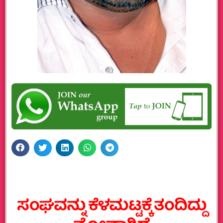
ಸಂಘವನ್ನು ಕೆಳಮಟ್ಟಕ್ಕೆ ತಂದಿದ್ದು