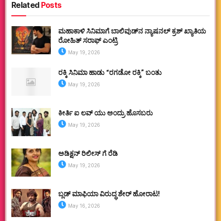
Related
Posts
ಮಹಾಕಾಳಿ ಸಿನಿಮಾಗೆ ಬಾಲಿವುಡ್‌ನ ನ್ಯಾಷನಲ್ ಕ್ರಶ್ ಖ್ಯಾತಿಯ
ರೋಹಿತ್ ಸರಾಫ್ ಎಂಟ್ರಿ
May 19, 2026
ರಕ್ಕಿ ಸಿನಿಮಾ ಹಾಡು “ರಗಡೋ ರಕ್ಕಿ” ಬಂತು
May 19, 2026
ಕೀರ್ತಿ ಐ ಲವ್ ಯು ಅಂದ್ರು ಹೊಸಬರು
May 19, 2026
ಅಡಿಕ್ಷನ್ ರಿಲೀಸ್ ಗೆ ರೆಡಿ
May 19, 2026
ಬ್ಲಡ್ ಮಾಫಿಯಾ ವಿರುದ್ಧ ಶೇರ್ ಹೋರಾಟ!
May 16, 2026