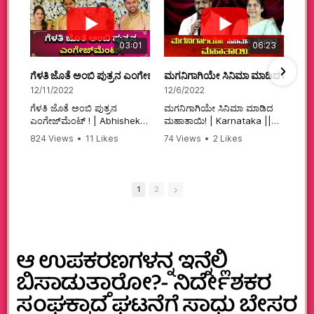
03:01
06:23
ಗೆಳತಿ ಜೊತೆ ಅಂಬಿ ಪುತ್ರನ ಎಂಗೇಜ್‌ಮೆಂಟ್ ! | Abhishek Ambareesh | 
ಮಗನಿಗಾಗಿಯೇ ಸಿನಿಮಾ ಮಾಡಿದ ಮಹಾತಾ
12/11/2022
12/6/2022
ಗೆಳತಿ ಜೊತೆ ಅಂಬಿ ಪುತ್ರನ
ಮಗನಿಗಾಗಿಯೇ ಸಿನಿಮಾ ಮಾಡಿದ
ಎಂಗೇಜ್‌ಮೆಂಟ್ ! | Abhishek
ಮಹಾತಾಯಿ! | Karnataka ||
Ambareesh | Aviva ||
824 Views
•
11 Likes
74 Views
•
2 Likes
#karnataka
•
0 Comments
•
2 Comments
#abhishekambareesh
#kannadamovies
#engagement
#sandalwood
#abhiengagement
1
2
ಆ ಉಪಕರಣಗಳನ್ನ ಇನ್ನೆಲ್ಲಿ
ಬಿಸಾಡುತ್ತಾರೋ?- ನಿರ್ದೇಶಕರ
ಸಂಘಕ್ಕಾದ ಘಟನೆಗೆ ಸಾಧು ಬೇಸರ