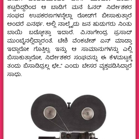
ಕಟ್ಟದಿದ್ದರಿಂದ ಆ ಬಾಡಿಗೆ ಮನೆ ಓನರ್‌ ನಿರ್ದೇಶಕರ
ಸಂಘದ ಉಪಕರಣಗಳನ್ನೆಲ್ಲಾ ರೋಡ್‌ಗೆ ಬೀಸಾಕುತ್ತಾರೆ
ಅಂದರೆ ಏನರ್ಥ. ಅಲ್ಲಿ ನಾಲ್ಕೈದು ಜನ ಹುಡುಗರು ನಿಂತು
ಬಾಯಿ ಬಡ್ಕೋತ್ತಾ ಇದಾರೆ. ವಿ.ನಾಗೇಂದ್ರ ಪ್ರಸಾದ್‌
ಮುಂಬೈನಲ್ಲಿದ್ದಾರಂತೆ. ಟೇಶಿ ವೆಂಕಟೇಶ್‌ ಏನ್‌ ಮಾಡ್ತಾ
ಇದ್ದಾರೋ ಗೊತ್ತಿಲ್ಲ. ಇನ್ನು, ಆ ಸಾಮಾನುಗಳನ್ನು ಎಲ್ಲಿ
ಬಿಸಾಕುತ್ತಾರೋ, ನಿರ್ದೇಶಕರ ಸಂಘವನ್ನು ಈ ಕೆಳಮಟ್ಟಕ್ಕೆ
ತಂದು ಬಿಸಾಡಿದ್ರಲ್ಲ ಛೇ…” ಎಂದು ಬೇಸರ ವ್ಯಕ್ತಪಡಿಸಿದ್ದಾರೆ
ಸಾಧು.