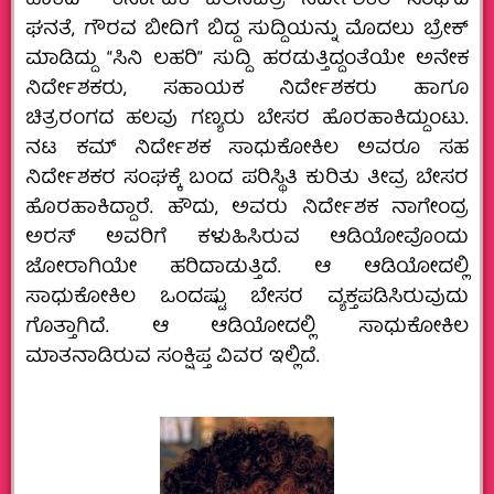
ಹಾಕಿದ ‘ ಕರ್ನಾಟಕ ಚಲನಚಿತ್ರ ನಿರ್ದೇಶಕರ ಸಂಘ’ದ
ಘನತೆ, ಗೌರವ ಬೀದಿಗೆ ಬಿದ್ದ ಸುದ್ದಿಯನ್ನು ಮೊದಲು ಬ್ರೇಕ್‌
ಮಾಡಿದ್ದು “ಸಿನಿ ಲಹರಿ” ಸುದ್ದಿ ಹರಡುತ್ತಿದ್ದಂತೆಯೇ ಅನೇಕ
ನಿರ್ದೇಶಕರು, ಸಹಾಯಕ ನಿರ್ದೇಶಕರು ಹಾಗೂ
ಚಿತ್ರರಂಗದ ಹಲವು ಗಣ್ಯರು ಬೇಸರ ಹೊರಹಾಕಿದ್ದುಂಟು.
ನಟ ಕಮ್‌ ನಿರ್ದೇಶಕ ಸಾಧುಕೋಕಿಲ ಅವರೂ ಸಹ
ನಿರ್ದೇಶಕರ ಸಂಘಕ್ಕೆ ಬಂದ ಪರಿಸ್ಥಿತಿ ಕುರಿತು ತೀವ್ರ ಬೇಸರ
ಹೊರಹಾಕಿದ್ದಾರೆ. ಹೌದು, ಅವರು ನಿರ್ದೇಶಕ ನಾಗೇಂದ್ರ
ಅರಸ್‌ ಅವರಿಗೆ ಕಳುಹಿಸಿರುವ ಆಡಿಯೋವೊಂದು
ಜೋರಾಗಿಯೇ ಹರಿದಾಡುತ್ತಿದೆ. ಆ ಆಡಿಯೋದಲ್ಲಿ
ಸಾಧುಕೋಕಿಲ ಒಂದಷ್ಟು ಬೇಸರ ವ್ಯಕ್ತಪಡಿಸಿರುವುದು
ಗೊತ್ತಾಗಿದೆ. ಆ ಆಡಿಯೋದಲ್ಲಿ ಸಾಧುಕೋಕಿಲ
ಮಾತನಾಡಿರುವ ಸಂಕ್ಷಿಪ್ತ ವಿವರ ಇಲ್ಲಿದೆ.