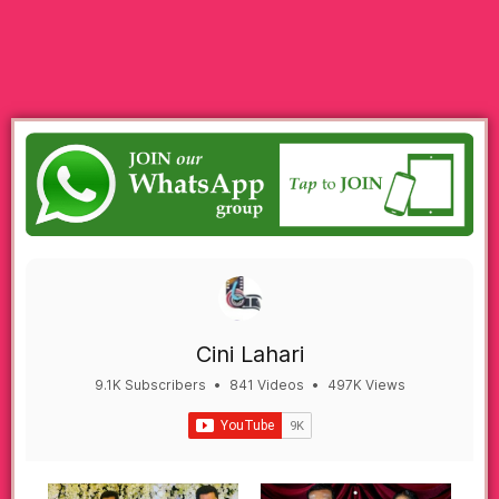
Cini Lahari
9.1K Subscribers
•
841 Videos
•
497K Views