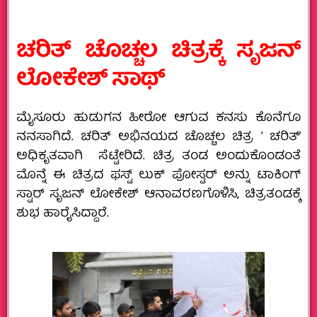
ಚರಿತ್‌ ಚೊಚ್ಚಲ ಚಿತ್ರಕ್ಕೆ ಸೃಜನ್‌
ಲೋಕೇಶ್‌ ಸಾಥ್‌
ಮೈಸೂರು ಹುಡುಗನ ಹೀರೋ ಆಗುವ ಕನಸು ಕೊನೆಗೂ
ನನಸಾಗಿದೆ. ಚರಿತ್‌ ಅಭಿನಯದ ಚೊಚ್ಚಲ ಚಿತ್ರ ʼ ಚರಿತ್‌ʼ
ಅಧಿಕೃತವಾಗಿ ಸೆಟ್ಟೇರಿದೆ. ಚಿತ್ರ ತಂಡ ಅಂದುಕೊಂಡಂತೆ
ಮೊನ್ನೆ ಈ ಚಿತ್ರದ ಫಸ್ಟ್‌ ಲುಕ್‌ ಪೋಸ್ಟರ್‌ ಅನ್ನು ಟಾಕಿಂಗ್‌
ಸ್ಟಾರ್‌ ಸೃಜನ್‌ ಲೋಕೇಶ್‌ ಆನಾವರಣಗೊಳಿಸಿ, ಚಿತ್ರತಂಡಕ್ಕೆ
ಶುಭ ಹಾರೈಸಿದ್ದಾರೆ.