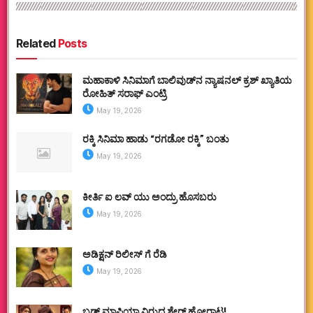
Related
Posts
ಮಹಾಕಾಳಿ ಸಿನಿಮಾಗೆ ಬಾಲಿವುಡ್‌ನ ನ್ಯಾಷನಲ್ ಕ್ರಶ್ ಖ್ಯಾತಿಯ
ರೋಹಿತ್ ಸರಾಫ್ ಎಂಟ್ರಿ
May 19, 2026
ರಕ್ಕಿ ಸಿನಿಮಾ ಹಾಡು “ರಗಡೋ ರಕ್ಕಿ” ಬಂತು
May 19, 2026
ಕೀರ್ತಿ ಐ ಲವ್ ಯು ಅಂದ್ರು ಹೊಸಬರು
May 19, 2026
ಅಡಿಕ್ಷನ್ ರಿಲೀಸ್ ಗೆ ರೆಡಿ
May 19, 2026
ಬ್ಲಡ್ ಮಾಫಿಯಾ ವಿರುದ್ಧ ಶೇರ್ ಹೋರಾಟ!