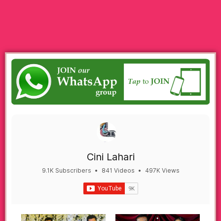
Cini Lahari
9.1K Subscribers
•
841 Videos
•
497K Views