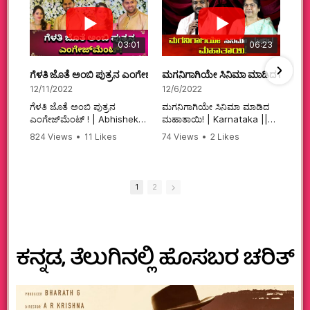
03:01
06:23
ಗೆಳತಿ ಜೊತೆ ಅಂಬಿ ಪುತ್ರನ ಎಂಗೇಜ್‌ಮೆಂಟ್ ! | Abhishek Ambareesh | 
ಮಗನಿಗಾಗಿಯೇ ಸಿನಿಮಾ ಮಾಡಿದ ಮಹಾತಾ
12/11/2022
12/6/2022
ಗೆಳತಿ ಜೊತೆ ಅಂಬಿ ಪುತ್ರನ
ಮಗನಿಗಾಗಿಯೇ ಸಿನಿಮಾ ಮಾಡಿದ
ಎಂಗೇಜ್‌ಮೆಂಟ್ ! | Abhishek
ಮಹಾತಾಯಿ! | Karnataka ||
Ambareesh | Aviva ||
824 Views
•
11 Likes
74 Views
•
2 Likes
#karnataka
•
0 Comments
•
2 Comments
#abhishekambareesh
#kannadamovies
#engagement
#sandalwood
#abhiengagement
1
2
ಕನ್ನಡ, ತೆಲುಗಿನಲ್ಲಿ ಹೊಸಬರ ಚರಿತ್‌