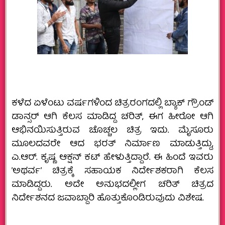
ಕಳೆದ ಏಳೆಂಟು ವರ್ಷಗಳಿಂದ ಚಿತ್ರರಂಗದಲ್ಲಿ ಬ್ಯಾಕ್‌ ಗ್ರೌಂಡ್‌
ಡಾನ್ಸರ್‌ ಆಗಿ ಕೆಲಸ ಮಾಡಿದ್ದ ಚರಿತ್‌, ಈಗ ಹೀರೋ ಆಗಿ
ಆಭಿನಯಿಸುತ್ತಿರುವ ಚೊಚ್ಚಲ ಚಿತ್ರ ಇದು. ಮೈಸೂರು
ಮೂಲದವರೇ ಆದ ಭರತ್‌ ನಿರ್ಮಾಣ ಮಾಡುತ್ತಿದ್ದು,
ಎ.ಆರ್.‌ ಕೃಷ್ಣ ಆಕ್ಷನ್‌ ಕಟ್‌ ಹೇಳುತ್ತಿದ್ದಾರೆ. ಈ ಹಿಂದೆ ಇವರು
ʼಅಥರ್ವʼ ಚಿತ್ರಕ್ಕೆ ಸಹಾಯಕ ನಿರ್ದೇಶಕರಾಗಿ ಕೆಲಸ
ಮಾಡಿದ್ದರು. ಅದೇ ಅನುಭದಲ್ಲೀಗ ಚರಿತ್‌ ಚಿತ್ರದ
ನಿರ್ದೇಶನದ ಜವಾಬ್ದಾರಿ ಹೊತ್ತುಕೊಂಡಿರುವುದು ವಿಶೇಷ.