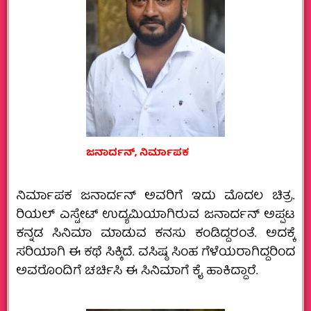
ಜನಾರ್ದನ್‌, ನಿರ್ಮಾಪಕ
ನಿರ್ಮಾಪಕ ಜನಾರ್ದನ್‌ ಅವರಿಗೆ ಇದು ಮೊದಲ ಚಿತ್ರ.
ರಿಯಲ್‌ ಎಸ್ಟೇಟ್‌ ಉದ್ಯಮಿಯಾಗಿರುವ ಜನಾರ್ದನ್‌ ಅಪ್ಪಟ
ಕನ್ನಡ ಸಿನಿಮಾ ಮಾಡುವ ಕನಸು ಕಂಡಿದ್ದರಂತೆ. ಅದಕ್ಕೆ
ಸರಿಯಾಗಿ ಈ ಕಥೆ ಸಿಕ್ಕಿದೆ. ವಸಿಷ್ಠ ಸಿಂಹ ಗೆಳೆಯರಾಗಿದ್ದರಿಂದ
ಅವರೊಂದಿಗೆ ಚರ್ಚಿಸಿ ಈ ಸಿನಿಮಾಗೆ ಕೈ ಹಾಕಿದ್ದಾರೆ.