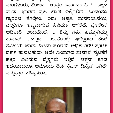
ಮಂಗಳೂರು, ಕೋಲಾರ, ಉತ್ತರ ಕರ್ನಾಟಕ ಹೀಗೆ ರಾಜ್ಯದ
ನಾನಾ ಭಾಗದ ನೈಜ ಭಾಷೆ ಇಲ್ಲಿರಲಿದೆ. ಒಂದಂತೂ
ಗ್ಯಾರಂಟಿ ಕೊಡ್ತೀನಿ. ಇದು ಅಪ್ಪಟ ಮನರಂಜನೆಯ,
ಎಲ್ಲರಿಗೂ ಇಷ್ಟವಾಗುವ ಸಿನಿಮಾ ಆಗಲಿದೆ. ಪೊಲೀಸ್‌
ಅಧಿಕಾರಿ ಅಂದಮೇಲೆ, ಆ ಶಿಸ್ತು, ಗತ್ತು, ಹಮ್ಮು-ಗಿಮ್ಮು
ಕಾಮನ್.‌ ಅದೆಲ್ಲದರ ಜೊತೆಯಲ್ಲಿ ಇಲ್ಲೊಂದು ಕೇಸ್‌
ತನಿಖೆಯ ಜಾಡು ಹಿಡಿದು ಹೊರಡು ಅಧಿಕಾರಿಗಳ ಸ್ಪೆಷಲ್‌
ವರ್ಕ್‌ ಕಾಣಬಹುದು. ಅದೇ ಸಿನಿಮಾದ ಜೀವಾಳ. ನೈಜತೆಗೆ
ಹತ್ತಿರ ಎನಿಸುವ ದೈಶ್ಯಗಳು ಇಲ್ಲಿವೆ. ಆಕ್ಷನ್‌ ಕೂಡ
ಇದೆಯಾದರೂ, ಅದೊಂದು ರೀತಿ ಸ್ಪೆಷಲ್‌ ಡಿಸೈನ್‌ ಆಗಿದೆ”
ಎನ್ನುತ್ತಾರೆ ವಸಿಷ್ಠ ಸಿಂಹ.