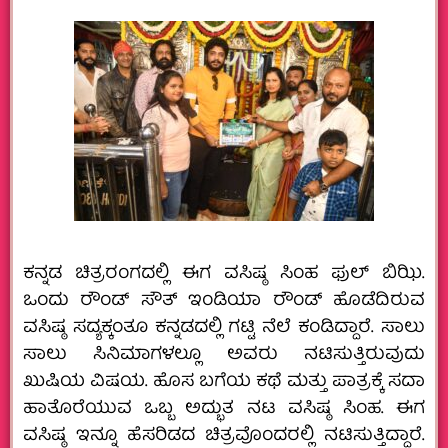
ಕನ್ನಡ ಚಿತ್ರರಂಗದಲ್ಲಿ ಈಗ ವಸಿಷ್ಠ ಸಿಂಹ ಫುಲ್‌ ಬಿಝಿ.
ಒಂದು ರೌಂಡ್‌ ಸೌತ್‌ ಇಂಡಿಯಾ ರೌಂಡ್‌ ಹೊಡೆದಿರುವ
ವಸಿಷ್ಠ ಸದ್ಯಕ್ಕಂತೂ ಕನ್ನಡದಲ್ಲಿ ಗಟ್ಟಿ ನೆಲೆ ಕಂಡಿದ್ದಾರೆ. ಸಾಲು
ಸಾಲು ಸಿನಿಮಾಗಳಲ್ಲೂ ಅವರು ನಟಿಸುತ್ತಿರುವುದು
ಖುಷಿಯ ವಿಷಯ. ಹೊಸ ಬಗೆಯ ಕಥೆ ಮತ್ತು ಪಾತ್ರಕ್ಕೆ ಸದಾ
ಹಾತೊರೆಯುವ ಒಬ್ಬ ಅದ್ಭುತ ನಟ ವಸಿಷ್ಠ ಸಿಂಹ. ಈಗ
ವಸಿಷ್ಠ ಇನ್ನೂ ಹೆಸರಿಡದ ಚಿತ್ರವೊಂದರಲ್ಲಿ ನಟಿಸುತ್ತಿದ್ದಾರೆ.