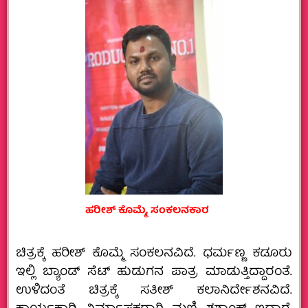
ಹರೀಶ್‌ ಕೊಮ್ಮೆ, ಸಂಕಲನಕಾರ
ಚಿತ್ರಕ್ಕೆ ಹರೀಶ್‌ ಕೊಮ್ಮೆ ಸಂಕಲನವಿದೆ. ಧರ್ಮಣ್ಣ ಕಡೂರು
ಇಲ್ಲಿ ಬ್ಯಾಂಡ್‌ ಸೆಟ್‌ ಹುಡುಗನ ಪಾತ್ರ ಮಾಡುತ್ತಿದ್ದಾರಂತೆ.
ಉಳಿದಂತೆ ಚಿತ್ರಕ್ಕೆ ಸತೀಶ್‌ ಕಲಾನಿರ್ದೇಶನವಿದೆ.