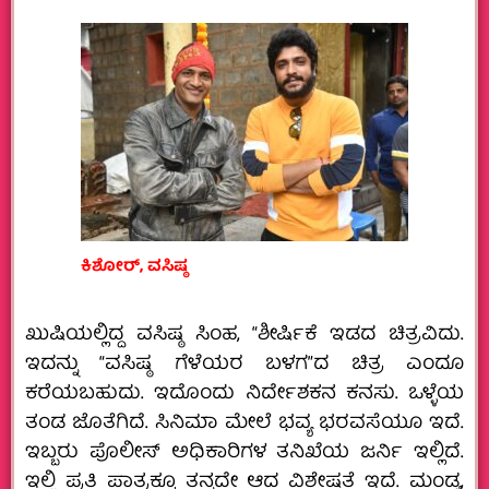
ಕಿಶೋರ್‌, ವಸಿಷ್ಠ
ಖುಷಿಯಲ್ಲಿದ್ದ ವಸಿಷ್ಠ ಸಿಂಹ, “ಶೀರ್ಷಿಕೆ ಇಡದ ಚಿತ್ರವಿದು.
ಇದನ್ನು “ವಸಿಷ್ಠ ಗೆಳೆಯರ ಬಳಗ”ದ ಚಿತ್ರ ಎಂದೂ
ಕರೆಯಬಹುದು. ಇದೊಂದು ನಿರ್ದೇಶಕನ ಕನಸು. ಒಳ್ಳೆಯ
ತಂಡ ಜೊತೆಗಿದೆ. ಸಿನಿಮಾ ಮೇಲೆ ಭವ್ಯ ಭರವಸೆಯೂ ಇದೆ.
ಇಬ್ಬರು ಪೊಲೀಸ್‌ ಅಧಿಕಾರಿಗಳ ತನಿಖೆಯ ಜರ್ನಿ ಇಲ್ಲಿದೆ.
ಇಲ್ಲಿ ಪ್ರತಿ ಪಾತ್ರಕ್ಕೂ ತನ್ನದೇ ಆದ ವಿಶೇಷತೆ ಇದೆ. ಮಂಡ್ಯ,