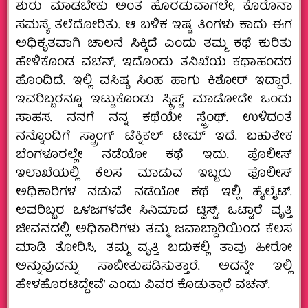
ಶುರು ಮಾಡಬೇಕು ಅಂತ ಹೊರಡುವಾಗಲೇ, ಕೊರೊನಾ
ಸಮಸ್ಯೆ ತಲೆದೋರಿತು. ಆ ಬಳಿಕ ಇಷ್ಟ ತಿಂಗಳು ಕಾದು ಈಗ
ಅಧಿಕೃತವಾಗಿ ಚಾಲನೆ ಸಿಕ್ಕಿದೆ ಎಂದು ತಮ್ಮ ಕಥೆ ಕುರಿತು
ಹೇಳಿಕೊಂಡ ವಚನ್‌, ಇದೊಂದು ತನಿಖೆಯ ಕಥಾಹಂದರ
ಹೊಂದಿದೆ. ಇಲ್ಲಿ ವಸಿಷ್ಠ ಸಿಂಹ ಹಾಗು ಕಿಶೋರ್‌ ಇದ್ದಾರೆ.
ಇವರಿಬ್ಬರನ್ನೂ ಇಟ್ಟುಕೊಂಡು ಸ್ಕ್ರಿಪ್ಟ್‌ ಮಾಡೋದೇ ಒಂದು
ಸಾಹಸ. ನನಗೆ ನನ್ನ ಕಥೆಯೇ ಸ್ಟ್ರೆಂಥ್.‌ ಉಳಿದಂತೆ
ನನ್ನೊಂದಿಗೆ ಸ್ಟ್ರಾಂಗ್‌ ಟೆಕ್ನಿಕಲ್‌ ಟೀಮ್‌ ಇದೆ. ಬಹುತೇಕ
ಬೆಂಗಳೂರಲ್ಲೇ ನಡೆಯೋ ಕಥೆ ಇದು. ಪೊಲೀಸ್‌
ಇಲಾಖೆಯಲ್ಲಿ ಕೆಲಸ ಮಾಡುವ ಇಬ್ಬರು ಪೊಲೀಸ್‌
ಅಧಿಕಾರಿಗಳ ನಡುವೆ ನಡೆಯೋ ಕಥೆ ಇಲ್ಲಿ ಹೈಲೈಟ್.‌
ಅವರಿಬ್ಬರ ಒಳಜಗಳವೇ ಸಿನಿಮಾದ ಟ್ವಿಸ್ಟ್‌. ಒಟ್ಟಾರೆ ವೃತ್ತಿ
ಜೀವನದಲ್ಲಿ ಅಧಿಕಾರಿಗಳು ತಮ್ಮ ಜವಾಬ್ದಾರಿಯಿಂದ ಕೆಲಸ
ಮಾಡಿ ತೋರಿಸಿ, ತಮ್ಮ ವೃತ್ತಿ ಬದುಕಲ್ಲಿ ತಾವು ಹೀರೋ
ಅನ್ನುವುದನ್ನು ಸಾಬೀತುಪಡಿಸುತ್ತಾರೆ. ಅದನ್ನೇ ಇಲ್ಲಿ
ಹೇಳಹೊರಟಿದ್ದೇವೆʼ ಎಂದು ವಿವರ ಕೊಡುತ್ತಾರೆ ವಚನ್.