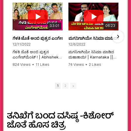
03:01
06:23
ಗೆಳತಿ ಜೊತೆ ಅಂಬಿ ಪುತ್ರನ ಎಂಗೇಜ್‌ಮೆಂಟ್ ! | Abhishek Ambareesh | 
ಮಗನಿಗಾಗಿಯೇ ಸಿನಿಮಾ ಮಾಡಿದ ಮಹಾತಾ
12/11/2022
12/6/2022
ಗೆಳತಿ ಜೊತೆ ಅಂಬಿ ಪುತ್ರನ
ಮಗನಿಗಾಗಿಯೇ ಸಿನಿಮಾ ಮಾಡಿದ
ಎಂಗೇಜ್‌ಮೆಂಟ್ ! | Abhishek
ಮಹಾತಾಯಿ! | Karnataka ||
Ambareesh | Aviva ||
824 Views
•
11 Likes
74 Views
•
2 Likes
#karnataka
•
0 Comments
•
2 Comments
#abhishekambareesh
#kannadamovies
#engagement
#sandalwood
#abhiengagement
1
2
ತನಿಖೆಗೆ ಬಂದ ವಸಿಷ್ಠ -ಕಿಶೋರ್‌
ಜೊತೆ ಹೊಸ ಚಿತ್ರ