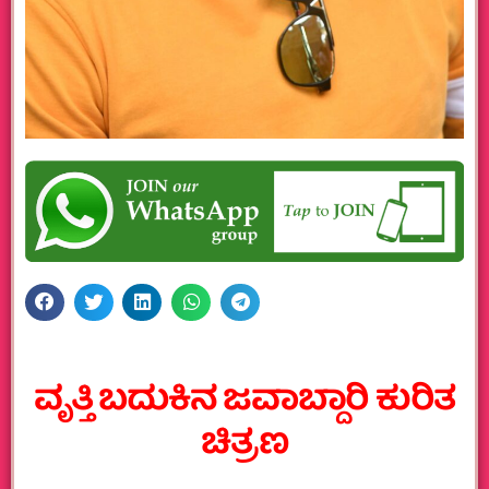
ವೃತ್ತಿ ಬದುಕಿನ ಜವಾಬ್ದಾರಿ ಕುರಿತ
ಚಿತ್ರಣ