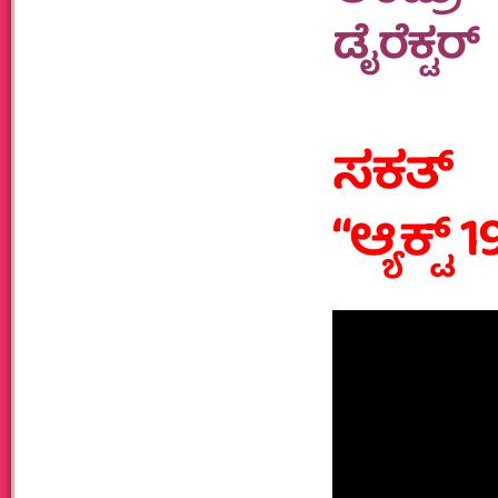
ಡೈರೆಕ್ಟರ್
ಸಕತ್ ಸ
“ಆ್ಯಕ್ಟ್