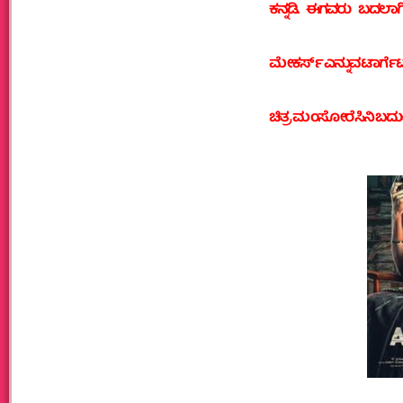
ಕನ್ನಡಿ. ಈಗವರು ಬದಲಾಗ
ಮೇಕರ್ಸ್ ಎನ್ನುವ ಟಾರ್ಗೆಟ್ 
ಚಿತ್ರ ಮಂಸೋರೆ ಸಿನಿ ಬದು