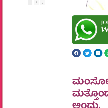
1
2
ಮಂಸೋರ
ಮತ್ತೊಂ
ಅಂದ್ರು