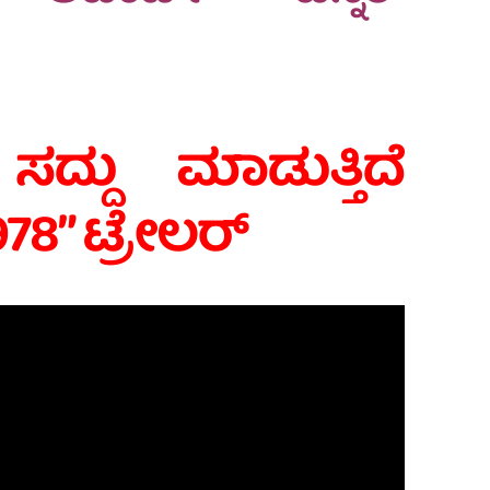
ದ್ದು ಮಾಡುತ್ತಿದೆ
 1978” ಟ್ರೇಲರ್