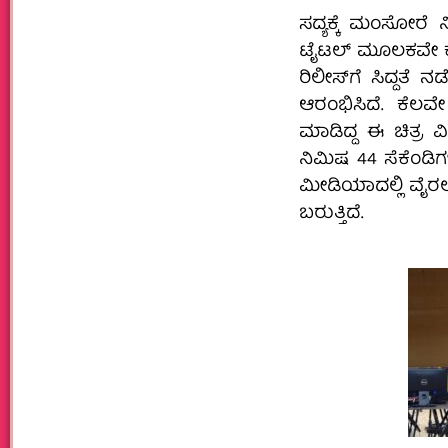
ಸದ್ಯಕ್ಕೆ ಮಂಸೋರೆ ನಿರ್
ಟೈಟಲ್‌ ಮೂಲಕವೇ ಕುತ
ರಿಲೀಸ್‌ಗೆ ಸಿದ್ದತೆ
ಆರಂಭಿಸಿದೆ. ಕೆಲವ
ಮಾಡಿದ್ದ ಈ ಚಿತ್ರ 
ನಿಮಿಷ 44 ಸೆಕೆಂಡಿ
ಮೀಡಿಯಾದಲ್ಲಿ ವೈರಲ
ಬರುತ್ತಿದೆ.