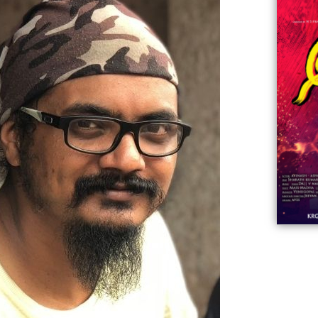
06:23
Aviva ||
ಡಿದ ಮಹಾತಾಯಿ! | Karnataka ||
ಿದ
||
Comments
ovies