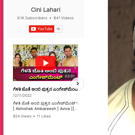
Cini Lahari
9.1K Subscribers
•
841 Videos
•
497K Views
03:01
ಗೆಳತಿ ಜೊತೆ ಅಂಬಿ ಪುತ್ರನ ಎಂಗೇಜ್‌ಮೆಂಟ್ ! | Abhishek Ambareesh | 
ಮಗನಿಗಾಗಿಯೇ ಸಿನಿಮಾ ಮಾ
12/11/2022
12/6/2022
ಗೆಳತಿ ಜೊತೆ ಅಂಬಿ ಪುತ್ರನ ಎಂಗೇಜ್‌ಮೆಂಟ್ !
ಮಗನಿಗಾಗಿಯೇ ಸಿನಿಮಾ ಮಾಡ
| Abhishek Ambareesh | Aviva ||
ಮಹಾತಾಯಿ! | Karnataka 
824 Views
•
11 Likes
74 Views
•
2 Likes
•
2 
#abhishekambareesh
#karnataka #kannadam
•
0 Comments
#engagement #abhiengagement
#sandalwood