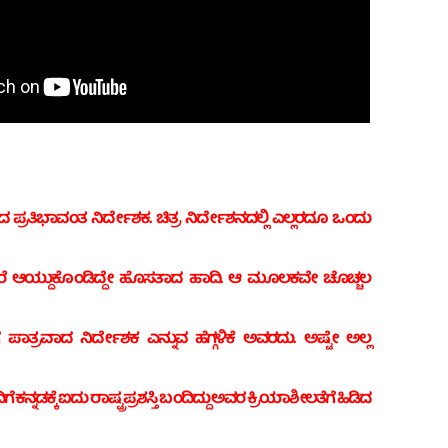
ದ ಪ್ರತಿಭಾವಂತ ನಿರ್ದೇಶಕ. ಚಿತ್ರ ನಿರ್ದೇಶನದಲ್ಲಿ ಎಲ್ಲರದೂ ಒಂದು
 ಆಯ್ದುಕೊಂಡಿದ್ದೇ ಹೊಸತಾದ ಹಾದಿ. ಆ ಮೂಲಕವೇ ಚೊಚ್ಚಲ
್ತಿಗೆ ಪಾತ್ರವಾದ ನಿರ್ದೇಶಕ ಎನ್ನುವ ಹೆಗ್ಗಳಿಕೆ ಅವರದು. ಅಷ್ಟೇ ಅಲ್ಲ
 ಕನ್ನಡಕ್ಕೆ ಐದು ರಾಷ್ಟ್ರ ಪ್ರಶಸ್ತಿ ಬಂದಿದ್ದು ಅವರ ಕ್ರಿಯಾಶೀಲತೆಗೆ ಹಿಡಿದ