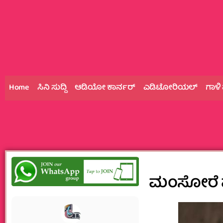
Home
ಸಿನಿ ಸುದ್ದಿ
ಆಡಿಯೋ ಕಾರ್ನರ್
ಎಡಿಟೋರಿಯಲ್
ಗಾಳಿ
ಮಂಸೋರೆ ಮ