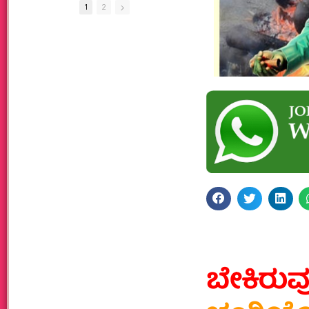
1
2
ಬೇಕಿರು