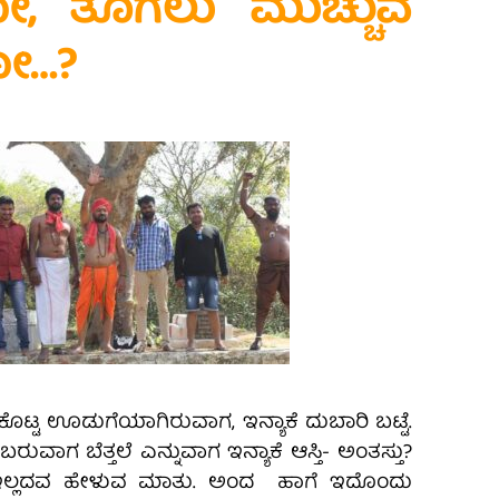
, ತೊಗಲು ಮುಚ್ಚುವ
ೋ…?
್ಟ ಊಡುಗೆಯಾಗಿರುವಾಗ, ಇನ್ಯಾಕೆ ದುಬಾರಿ ಬಟ್ಟೆ.
ರುವಾಗ ಬೆತ್ತಲೆ ಎನ್ನುವಾಗ ಇನ್ಯಾಕೆ ಆಸ್ತಿ- ಅಂತಸ್ತು?
ಲ್ಲದವ ಹೇಳುವ ಮಾತು. ಅಂದ ಹಾಗೆ ಇದೊಂದು