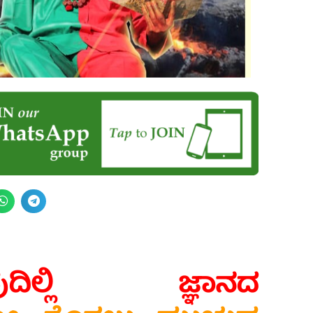
ವುದಿಲ್ಲಿ ಜ್ಞಾನದ