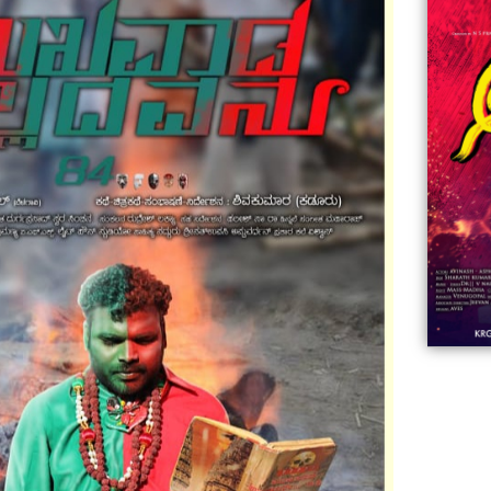
06:23
Aviva ||
ಡಿದ ಮಹಾತಾಯಿ! | Karnataka ||
ಿದ
||
Comments
ovies