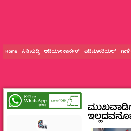
Home
ಸಿನಿ ಸುದ್ದಿ
ಆಡಿಯೋ ಕಾರ್ನರ್
ಎಡಿಟೋರಿಯಲ್
ಗಾಳಿ
ಮುಖವಾಡಿ
ಇಲ್ಲದವನೊಬ್