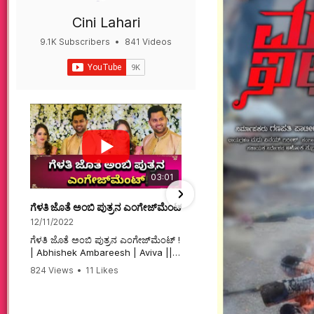
Cini Lahari
9.1K Subscribers
•
841 Videos
•
497K Views
03:01
ಗೆಳತಿ ಜೊತೆ ಅಂಬಿ ಪುತ್ರನ ಎಂಗೇಜ್‌ಮೆಂಟ್ ! | Abhishek Ambareesh | 
ಮಗನಿಗಾಗಿಯೇ ಸಿನಿಮಾ ಮಾ
12/11/2022
12/6/2022
ಗೆಳತಿ ಜೊತೆ ಅಂಬಿ ಪುತ್ರನ ಎಂಗೇಜ್‌ಮೆಂಟ್ !
ಮಗನಿಗಾಗಿಯೇ ಸಿನಿಮಾ ಮಾಡ
| Abhishek Ambareesh | Aviva ||
ಮಹಾತಾಯಿ! | Karnataka 
824 Views
•
11 Likes
74 Views
•
2 Likes
•
2 
#abhishekambareesh
#karnataka #kannadam
•
0 Comments
#engagement #abhiengagement
#sandalwood