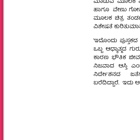
ಮಾಡುವ ಮೂಲಕ ಮಾಧ
ಹಾಗೂ ವೇಣು ಗೋಪಾಲ
ಮೂಲಕ ಚಿತ್ರ ತಂಡಕ್
ವಿಶೇಷತೆ ಕುರಿತುಮಾ
‌ʼಇದೊಂದು ಪುಸ್ತಕದ
ಒಬ್ಬ ಆಧ್ಯಾತ್ಮದ ಗು
ಕಾರಣ ಭೌತಿಕ ಜೀವನದ
ನಿಜವಾದ ಆಸ್ತಿ ಎಂಬ
ನಿರ್ದೇಶನದ ಜತೆ
ಬರೆದಿದ್ದಾರೆ. ಇದು ಅ