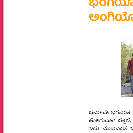
ಭಂಗಿಯೋ
ಅಂಗಿಯ
ಚರ್ಮವೇ ಭಗವಂತ ಕೊಟ
ಹೋಗುವಾಗ ಬೆತ್ತಲೆ, ಬ
ಇದು ಮುಖವಾಡ ಇ