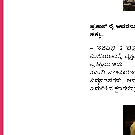
ಪ್ರಕಾಶ್ ರೈ ಅವರನ್ನು‌
ಹಕ್ಕು….
– ‘ಕೆಜಿಎಫ್ 2 ‘ಚಿತ
ಮೀಡಿಯಾದಲ್ಲಿ ವ್ಯಕ
ಪ್ರತಿಕ್ರಿಯೆ ಇದು.
ಖಾಸಗಿ ವಾಹಿನಿಯೊಂ
ವಿದ್ಯಮಾನಗಳು, ಆನಂ
ಎದುರಿಸಿದ ಕ್ಷಣಗಳನ್ನ