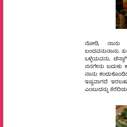
ನೋಡಿ, ನಾನು ಸ
ಬಂದವನು‌ನಾನು. ತುಂ
ಒಳ್ಳೆಯವನು, ಚೆನ್ನಾ
ನನಗೇನು‌ ಬದುಕು‌ ಕಷ್
ನಾನು‌ ಕಂಡುಕೊಂಡಿದ್
ಇಷ್ಟವಾಗದೆ ಇರಬಹುದ
ಎಂಬುದನ್ನು ತೆರೆದಿಡುತ್