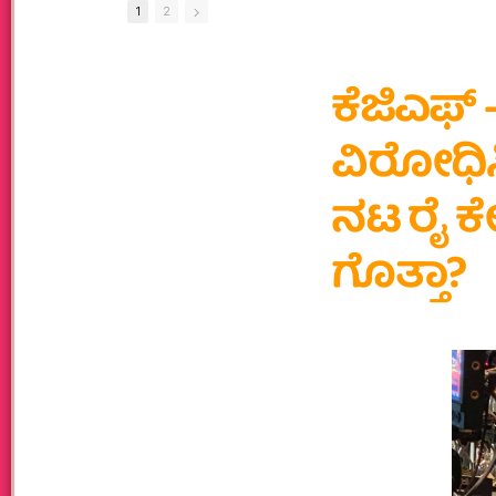
1
2
ಕೆಜಿಎಫ್ –
ವಿರೋಧಿ
ನಟ ರೈ ಕೇ
ಗೊತ್ತಾ?