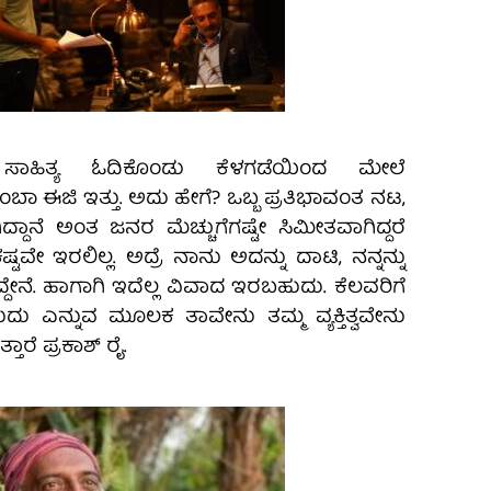
ಾಹಿತ್ಯ ಓದಿಕೊಂಡು ಕೆಳಗಡೆಯಿಂದ ಮೇಲೆ
ಬಾ ಈಜಿ ಇತ್ತು. ಅದು ಹೇಗೆ? ಒಬ್ಬ ಪ್ರತಿಭಾವಂತ ನಟ,
ಗಿದ್ದಾನೆ ಅಂತ ಜನರ ಮೆಚ್ಚುಗೆಗಷ್ಟೇ ಸಿಮೀತವಾಗಿದ್ದರೆ
ಟವೇ ಇರಲಿಲ್ಲ. ಅದ್ರೆ ನಾನು ಅದನ್ನು ದಾಟಿ, ನನ್ನನ್ನು
ದೇನೆ. ಹಾಗಾಗಿ ಇದೆಲ್ಲ ವಿವಾದ ಇರಬಹುದು. ಕೆಲವರಿಗೆ
ು ಎನ್ನುವ ಮೂಲಕ ತಾವೇನು‌ ತಮ್ಮ ವ್ಯಕ್ತಿತ್ವವೇನು
ತಾರೆ ಪ್ರಕಾಶ್ ರೈ.