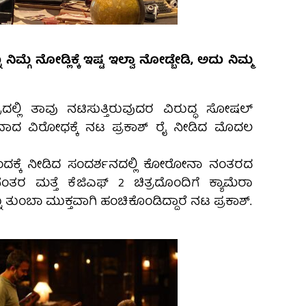
 ನಿಮ್ಗೆ ನೋಡ್ಲಿಕ್ಕೆ ಇಷ್ಟ ಇಲ್ವಾ ನೋಡ್ಬೇಡಿ, ಅದು ನಿಮ್ಮ
್ರದಲ್ಲಿ ತಾವು‌ ನಟಿಸುತ್ತಿರುವುದರ ವಿರುದ್ಧ ಸೋಷಲ್
್ತವಾದ ವಿರೋಧಕ್ಕೆ ನಟ ಪ್ರಕಾಶ್ ರೈ ನೀಡಿದ ಮೊದಲ
ದಕ್ಕೆ‌ ನೀಡಿದ ಸಂದರ್ಶ‌ನದಲ್ಲಿ ಕೋರೋನಾ ನಂತರದ
ತರ ಮತ್ತೆ ಕೆಜಿಎಫ್ 2 ಚಿತ್ರದೊಂದಿಗೆ ಕ್ಯಾಮೆರಾ
ು ತುಂಬಾ ಮುಕ್ತವಾಗಿ ಹಂಚಿಕೊಂಡಿದ್ದಾರೆ ನಟ ಪ್ರಕಾಶ್.