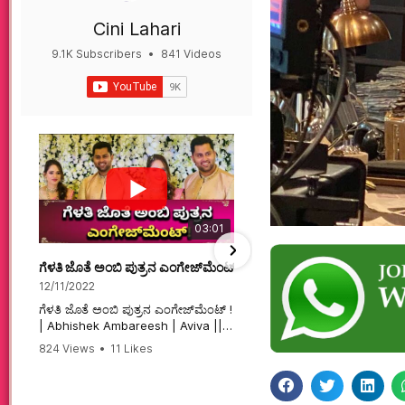
Cini Lahari
9.1K Subscribers
•
841 Videos
•
497K Views
03:01
ಗೆಳತಿ ಜೊತೆ ಅಂಬಿ ಪುತ್ರನ ಎಂಗೇಜ್‌ಮೆಂಟ್ ! | Abhishek Ambareesh | 
ಮಗನಿಗಾಗಿಯೇ ಸಿನಿಮಾ ಮಾ
12/11/2022
12/6/2022
ಗೆಳತಿ ಜೊತೆ ಅಂಬಿ ಪುತ್ರನ ಎಂಗೇಜ್‌ಮೆಂಟ್ !
ಮಗನಿಗಾಗಿಯೇ ಸಿನಿಮಾ ಮಾಡ
| Abhishek Ambareesh | Aviva ||
ಮಹಾತಾಯಿ! | Karnataka 
824 Views
•
11 Likes
74 Views
•
2 Likes
•
2 
#abhishekambareesh
#karnataka #kannadam
•
0 Comments
#engagement #abhiengagement
#sandalwood