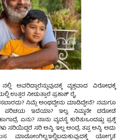
ನಲ್ಲಿ ಅವರಿದ್ದಾರೆನ್ನುವುದಕ್ಕೆ ವ್ಯಕ್ತವಾದ ವಿರೋಧಕ್ಕೆ
ಿ ಉತ್ತರ ನೀಡುತ್ತಾರೆ ಪ್ರಕಾಶ್ ರೈ.
ಸಬಾರದು? ನಿಮ್ಗೆ ಅಂಥದ್ದೇನು‌ ಮಾಡಿದ್ದೇನೆ? ನಮಗೂ
 ಪರಿಚಯ ಇದೆಯಾ? ಇಲ್ಲ, ನಿಮ್ಮನೇ ದರೋಡೆ
ಾಗಾದ್ರೆ ಏನು? ನಾನು ವ್ಯವಸ್ಥೆ ಕುರಿತುಒಂದಷ್ಟು ಪ್ರಶ್ನೆ
ಗಳು ಸರಿ‌ಯಿದ್ದರೆ ಸರಿ ಅನ್ನಿ, ಇಲ್ಲ ಅಂದ್ರೆ ತಪ್ಪ ಅನ್ನಿ. ಅದು
ಸ ಮಾಡೋಂಗಿಲ್ಲ.‌ಇಲ್ಲಿ‌ಬದುಕುವುದಕ್ಕೆ ಯೋಗ್ಯತೆ