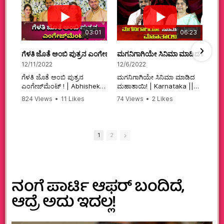
03:01
06:23
ಗೆಳತಿ ಜೊತೆ ಅಂಬಿ ಪುತ್ರನ ಎಂಗೇಜ್‌ಮೆಂಟ್ ! | Abhishek Ambareesh | 
ಮಗನಿಗಾಗಿಯೇ ಸಿನಿಮಾ ಮಾಡಿದ ಮಹಾತಾ
12/11/2022
12/6/2022
ಗೆಳತಿ ಜೊತೆ ಅಂಬಿ ಪುತ್ರನ
ಮಗನಿಗಾಗಿಯೇ ಸಿನಿಮಾ ಮಾಡಿದ
ಎಂಗೇಜ್‌ಮೆಂಟ್ ! | Abhishek
ಮಹಾತಾಯಿ! | Karnataka ||
Ambareesh | Aviva ||
824 Views
•
11 Likes
74 Views
•
2 Likes
#karnataka
•
0 Comments
•
2 Comments
#abhishekambareesh
#kannadamovies
#engagement
#sandalwood
#abhiengagement
1
2
ನಂಗೆ ಪಾರ್ಟಿ ಆಫರ್ ಬಂದಿದೆ,
ಆದ್ರೆ ಅದು ಇದಲ್ಲ!