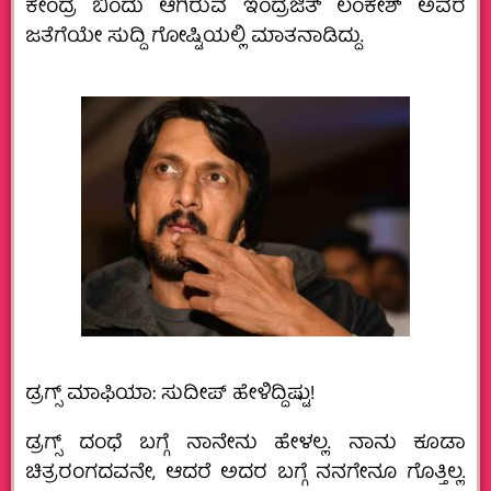
ಕೇಂದ್ರ ಬಿಂದು ಆಗಿರುವ ಇಂದ್ರಜಿತ್ ಲಂಕೇಶ್ ಅವರ
ಜತೆಗೆಯೇ ಸುದ್ದಿ ಗೋಷ್ಟಿಯಲ್ಲಿ ಮಾತನಾಡಿದ್ದು.
ಡ್ರಗ್ಸ್ ಮಾಫಿಯಾ: ಸುದೀಪ್ ಹೇಳಿದ್ದಿಷ್ಟು!
ಡ್ರಗ್ಸ್ ದಂಧೆ ಬಗ್ಗೆ ನಾನೇನು ಹೇಳಲ್ಲ. ನಾನು ಕೂಡಾ
ಚಿತ್ರರಂಗದವನೇ, ಆದರೆ ಅದರ ಬಗ್ಗೆ ನನಗೇನೂ ಗೊತ್ತಿಲ್ಲ.