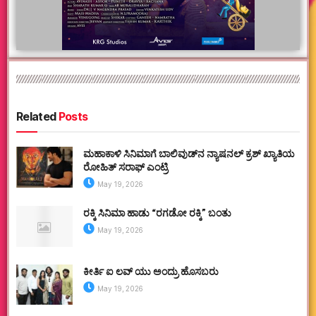
Related
Posts
ಮಹಾಕಾಳಿ ಸಿನಿಮಾಗೆ ಬಾಲಿವುಡ್‌ನ ನ್ಯಾಷನಲ್ ಕ್ರಶ್ ಖ್ಯಾತಿಯ
ರೋಹಿತ್ ಸರಾಫ್ ಎಂಟ್ರಿ
May 19, 2026
ರಕ್ಕಿ ಸಿನಿಮಾ ಹಾಡು “ರಗಡೋ ರಕ್ಕಿ” ಬಂತು
May 19, 2026
ಕೀರ್ತಿ ಐ ಲವ್ ಯು ಅಂದ್ರು ಹೊಸಬರು
May 19, 2026