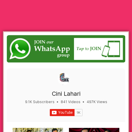
Cini Lahari
9.1K Subscribers
•
841 Videos
•
497K Views