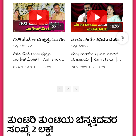
03:01
06:23
ಗೆಳತಿ ಜೊತೆ ಅಂಬಿ ಪುತ್ರನ ಎಂಗೇಜ್‌ಮೆಂಟ್ ! | Abhishek Ambareesh | 
ಮಗನಿಗಾಗಿಯೇ ಸಿನಿಮಾ ಮಾಡಿದ ಮಹಾತಾ
12/11/2022
12/6/2022
ಗೆಳತಿ ಜೊತೆ ಅಂಬಿ ಪುತ್ರನ
ಮಗನಿಗಾಗಿಯೇ ಸಿನಿಮಾ ಮಾಡಿದ
ಎಂಗೇಜ್‌ಮೆಂಟ್ ! | Abhishek
ಮಹಾತಾಯಿ! | Karnataka ||
Ambareesh | Aviva ||
824 Views
•
11 Likes
74 Views
•
2 Likes
#karnataka
•
0 Comments
•
2 Comments
#abhishekambareesh
#kannadamovies
#engagement
#sandalwood
#abhiengagement
1
2
ತುಂಟರಿ ತುಂಟಿಯ ಬೆನ್ನತ್ತಿದವರ
ಸಂಖ್ಯೆ 2 ಲಕ್ಷ!