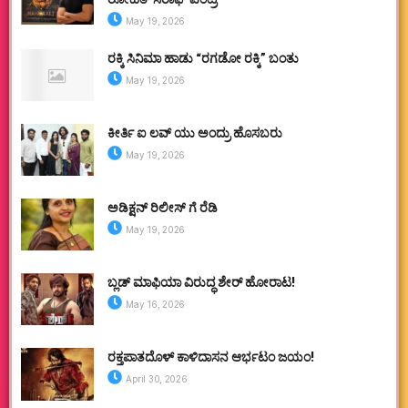
May 19, 2026
ರಕ್ಕಿ ಸಿನಿಮಾ ಹಾಡು “ರಗಡೋ ರಕ್ಕಿ” ಬಂತು
May 19, 2026
ಕೀರ್ತಿ ಐ ಲವ್ ಯು ಅಂದ್ರು ಹೊಸಬರು
May 19, 2026
ಅಡಿಕ್ಷನ್ ರಿಲೀಸ್ ಗೆ ರೆಡಿ
May 19, 2026
ಬ್ಲಡ್ ಮಾಫಿಯಾ ವಿರುದ್ಧ ಶೇರ್ ಹೋರಾಟ!
May 16, 2026
ರಕ್ತಪಾತದೊಳ್ ಕಾಳಿದಾಸನ ಆರ್ಭಟಂ ಜಯಂ!
April 30, 2026