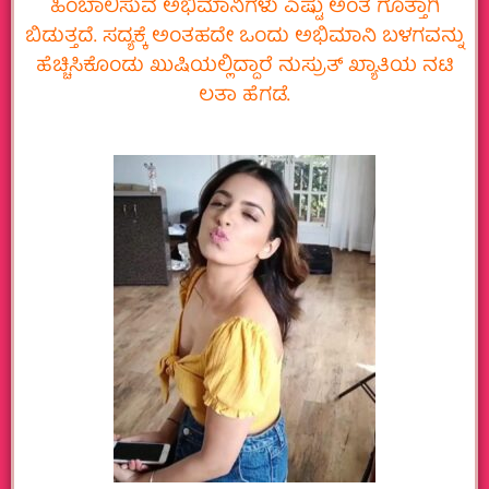
ಹಿಂಬಾಲಿಸುವ ಅಭಿಮಾನಿಗಳು ಎಷ್ಟು ಅಂತ ಗೊತ್ತಾಗಿ
ಬಿಡುತ್ತದೆ. ಸದ್ಯಕ್ಕೆ ಅಂತಹದೇ ಒಂದು ಅಭಿಮಾನಿ ಬಳಗವನ್ನು
ಹೆಚ್ಚಿಸಿಕೊಂಡು ಖುಷಿಯಲ್ಲಿದ್ದಾರೆ ನುಸ್ರುತ್ ಖ್ಯಾತಿಯ ನಟಿ
ಲತಾ ಹೆಗಡೆ.