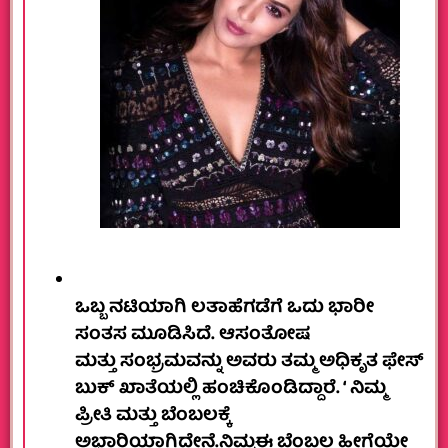
ಒಬ್ಬ ನಟಿಯಾಗಿ ಲತಾ‌ಹೆಗಡೆಗೆ ಒದು ಭಾರೀ‌
ಸಂತಸ ಮೂಡಿಸಿದೆ. ಆ‌‌ಸಂತೋಷ‌
ಮತ್ತು ಸಂಭ್ರಮವನ್ನು ಅವರು ತಮ್ಮ ಅಧಿಕೃತ ಫೇಸ್
ಬುಕ್ ಖಾತೆಯಲ್ಲಿ ಹಂಚಿಕೊಂಡಿದ್ದಾರೆ. ‘ ನಿಮ್ಮ
ಪ್ರೀತಿ ಮತ್ತು ಬೆಂಬಲಕ್ಕೆ
ಅಭಾರಿಯಾಗಿದ್ದೇನೆ.‌ನಿಮ್ಮ‌ಈ ಬೆಂಬಲ‌ ಹೀಗೆಯೇ