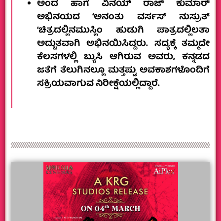
ಅಂದ ಹಾಗೆ ವಿನಯ್ ರಾಜ್ ಕುಮಾರ್
ಅಭಿನಯದ ‘ಅನಂತು ವರ್ಸಸ್ ನುಸ್ರುತ್
‘ಚಿತ್ರದಲ್ಲಿನ‌ಮುಸ್ಲಿಂ ಹುಡುಗಿ ಪಾತ್ರದಲ್ಲಿಲತಾ
ಅದ್ಬುತವಾಗಿ ಅಭಿನಯಿಸಿದ್ದರು. ಸದ್ಯಕ್ಕೆ ತಮ್ಮದೇ
ಕೆಲಸಗಳಲ್ಲಿ ಬ್ಯುಸಿ ಆಗಿರುವ ಅವರು, ಕನ್ನಡದ
ಜತೆಗೆ ತೆಲುಗಿನಲ್ಲೂ‌ ಮತ್ತಷ್ಟು ಅವಕಾಶಗಳೊಂದಿಗೆ
ಸಕ್ರಿಯವಾಗುವ ನಿರೀಕ್ಷೆಯಲ್ಲಿದ್ದಾರೆ.