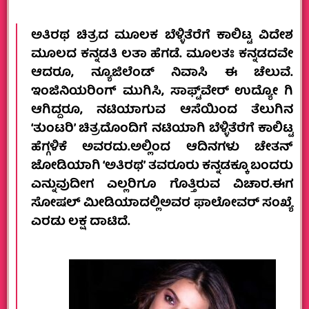
ಅತಿರಥ ಚಿತ್ರದ ಮೂಲಕ ಬೆಳ್ಳಿತೆರೆಗೆ ಕಾಲಿಟ್ಟ ವಿದೇಶ
ಮೂಲದ ಕನ್ನಡತಿ ಲತಾ ಹೆಗಡೆ. ಮೂಲತಃ ಕನ್ನಡದವೇ
ಆದರೂ, ನ್ಯೂಜಿಲೆಂಡ್ ನಿವಾಸಿ ಈ ಚೆಲುವೆ.
ಇಂಜಿನಿಯರಿಂಗ್ ಮುಗಿಸಿ, ಸಾಫ್ಟ್‌ವೇರ್ ಉದ್ಯೋ ಗಿ
ಆಗಿದ್ದರೂ, ನಟಿಯಾಗುವ ಆಸೆಯಿಂದ ತೆಲುಗಿನ
‘ತುಂಟರಿ’ ಚಿತ್ರದೊಂದಿಗೆ ನಟಿಯಾಗಿ ಬೆಳ್ಳಿತೆರೆಗೆ ಕಾಲಿಟ್ಟ
ಹೆಗ್ಗಳಿಕೆ ಅವರದು.‌ಅಲ್ಲಿಂದ ಆ‌ದಿನಗಳು ಚೇತನ್
ಜೋಡಿಯಾಗಿ ‘ಅತಿರಥ’ ತವರೂರು ಕನ್ನಡಕ್ಕೂ ಬಂದರು
ಎನ್ನುವುದೀಗ ಎಲ್ಲರಿಗೂ ಗೊತ್ತಿರುವ ವಿಚಾರ.ಈಗ
ಸೋಷಲ್ ಮೀಡಿಯಾದಲ್ಲಿ‌ಅವರ ಫಾಲೋವರ್ ಸಂಖ್ಯೆ
ಎರಡು ಲಕ್ಷ ದಾಟಿದೆ.‌‌