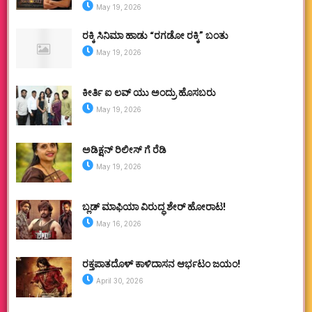
May 19, 2026
ರಕ್ಕಿ ಸಿನಿಮಾ ಹಾಡು “ರಗಡೋ ರಕ್ಕಿ” ಬಂತು
May 19, 2026
ಕೀರ್ತಿ ಐ ಲವ್ ಯು ಅಂದ್ರು ಹೊಸಬರು
May 19, 2026
ಅಡಿಕ್ಷನ್ ರಿಲೀಸ್ ಗೆ ರೆಡಿ
May 19, 2026
ಬ್ಲಡ್ ಮಾಫಿಯಾ ವಿರುದ್ಧ ಶೇರ್ ಹೋರಾಟ!
May 16, 2026
ರಕ್ತಪಾತದೊಳ್ ಕಾಳಿದಾಸನ ಆರ್ಭಟಂ ಜಯಂ!
April 30, 2026