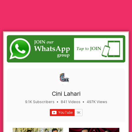
Cini Lahari
9.1K Subscribers
•
841 Videos
•
497K Views