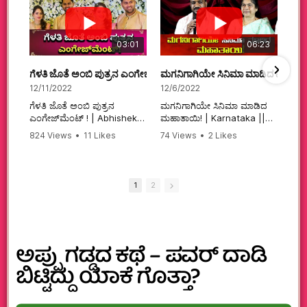
03:01
06:23
ಗೆಳತಿ ಜೊತೆ ಅಂಬಿ ಪುತ್ರನ ಎಂಗೇಜ್‌ಮೆಂಟ್ ! | Abhishek Ambareesh | 
ಮಗನಿಗಾಗಿಯೇ ಸಿನಿಮಾ ಮಾಡಿದ ಮಹಾತಾ
12/11/2022
12/6/2022
ಗೆಳತಿ ಜೊತೆ ಅಂಬಿ ಪುತ್ರನ
ಮಗನಿಗಾಗಿಯೇ ಸಿನಿಮಾ ಮಾಡಿದ
ಎಂಗೇಜ್‌ಮೆಂಟ್ ! | Abhishek
ಮಹಾತಾಯಿ! | Karnataka ||
Ambareesh | Aviva ||
824 Views
•
11 Likes
74 Views
•
2 Likes
#karnataka
•
0 Comments
•
2 Comments
#abhishekambareesh
#kannadamovies
#engagement
#sandalwood
#abhiengagement
1
2
ಅಪ್ಪು ಗಡ್ಡದ ಕಥೆ – ಪವರ್ ದಾಡಿ
ಬಿಟ್ಟಿದ್ದು ಯಾಕೆ ಗೊತ್ತಾ?