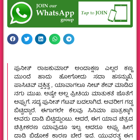
ಪುನೀತ್ ರಾಜಕುಮಾರ್ ಅಂದಾಕ್ಷಣ ಎಲ್ಲರ ಕಣ್ಣ
ಮುಂದೆ ಹಾದು ಹೋಗೋದು‌ ಸದಾ‌ ಹಸನ್ಮುಖಿ,
ಪಾಸಿಟಿವ್ ವ್ತಕ್ತಿತ್ವ , ಯಾವಾಗಲೂ ನೀಟ್ ಶೇವ್ ಮಾಡಿದ
ನಗು ಮುಖ. ಅಷ್ಟೇ ಅಲ್ಲ ಪ್ರೀತಿಯ ಮಾತುಕತೆ ಜೊತೆಗೆ
ಅಪ್ಪುಗೆ. ಸದ್ಯ ಪುನೀತ್ ಗೆಟಪ್ ಬದಲಾಗಿದೆ. ಅವರೀಗ ಗಡ್ಡ
ಬಿಟ್ಟಿದ್ದಾರೆ. ಈಗಾಗಲೇ ಕೆಲವು ಸಿನಿಮಾ ಪಾತ್ರಕ್ಕಾಗಿ
ಅವರು ದಾಡಿ ಬಿಟ್ಟಿದ್ದುಂಟು. ಆದರೆ, ಈಗ ಯಾವ ಚಿತ್ರದ
ಚಿತ್ರೀಕರಣ ಯಾವುದೂ ಇಲ್ಲ. ಆದರೂ ಅಪ್ಪು ಹೀಗೆ
ದಾಡಿ ಬಿಡೋಕೆ ಕಾರಣ ಬೇರೆ ಇದೆ. ಯುವರತ್ನ ಈಗ