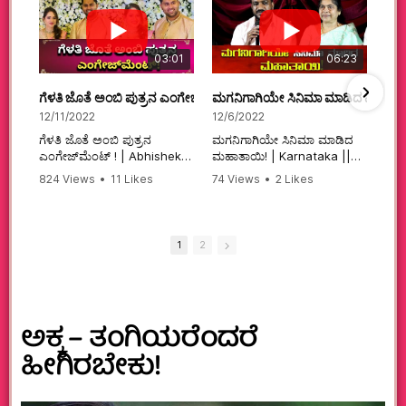
03:01
06:23
ಗೆಳತಿ ಜೊತೆ ಅಂಬಿ ಪುತ್ರನ ಎಂಗೇಜ್‌ಮೆಂಟ್ ! | Abhishek Ambareesh | 
ಮಗನಿಗಾಗಿಯೇ ಸಿನಿಮಾ ಮಾಡಿದ ಮಹಾತಾ
12/11/2022
12/6/2022
ಗೆಳತಿ ಜೊತೆ ಅಂಬಿ ಪುತ್ರನ
ಮಗನಿಗಾಗಿಯೇ ಸಿನಿಮಾ ಮಾಡಿದ
ಎಂಗೇಜ್‌ಮೆಂಟ್ ! | Abhishek
ಮಹಾತಾಯಿ! | Karnataka ||
Ambareesh | Aviva ||
824 Views
•
11 Likes
74 Views
•
2 Likes
#karnataka
•
0 Comments
•
2 Comments
#abhishekambareesh
#kannadamovies
#engagement
#sandalwood
#abhiengagement
1
2
ಅಕ್ಕ – ತಂಗಿಯರೆಂದರೆ
ಹೀಗಿರಬೇಕು!