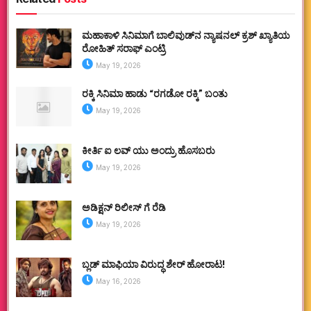
ಮಹಾಕಾಳಿ ಸಿನಿಮಾಗೆ ಬಾಲಿವುಡ್‌ನ ನ್ಯಾಷನಲ್ ಕ್ರಶ್ ಖ್ಯಾತಿಯ
ರೋಹಿತ್ ಸರಾಫ್ ಎಂಟ್ರಿ
May 19, 2026
ರಕ್ಕಿ ಸಿನಿಮಾ ಹಾಡು “ರಗಡೋ ರಕ್ಕಿ” ಬಂತು
May 19, 2026
ಕೀರ್ತಿ ಐ ಲವ್ ಯು ಅಂದ್ರು ಹೊಸಬರು
May 19, 2026
ಅಡಿಕ್ಷನ್ ರಿಲೀಸ್ ಗೆ ರೆಡಿ
May 19, 2026
ಬ್ಲಡ್ ಮಾಫಿಯಾ ವಿರುದ್ಧ ಶೇರ್ ಹೋರಾಟ!
May 16, 2026