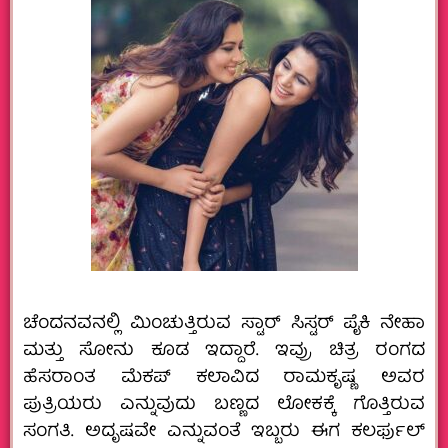
‌ಚೆಂದನವನಲ್ಲಿ ಮಿಂಚುತ್ತಿರುವ ಸ್ಟಾರ್ ಸಿಸ್ಟರ್ ಪೈಕಿ ನೇಹಾ
ಮತ್ತು ಸೋನು ಕೂಡ ಇದ್ದಾರೆ. ಇವ್ರು ಚಿತ್ರ ರಂಗದ
ಹೆಸರಾಂತ ಮೆಕಪ್ ಕಲಾವಿದ ರಾಮಕೃಷ್ಣ ಅವರ
ಪುತ್ರಿಯರು ಎನ್ನುವುದು ಬಣ್ಣದ ಲೋಕಕ್ಕೆ ಗೊತ್ತಿರುವ
ಸಂಗತಿ. ಅದೃಷವೇ ಎನ್ನುವಂತೆ ಇಬ್ಬರು ಈಗ ಕಲರ್ಫುಲ್