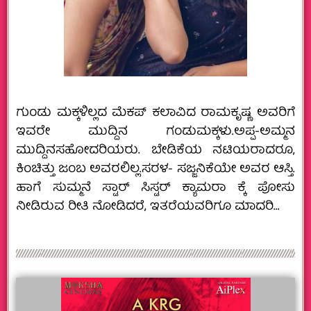
ಗುಂಡು ಮಕ್ಕಳಿಲ್ಲದ ಮೆಕಪ್ ಕಲಾವಿದ ರಾಮಕೃಷ್ಣ ಅವರಿಗೆ
ಇವರೇ ಮುದ್ದಿನ ಗಂಡುಮಕ್ಕಳು.ಅಪ್ಪ-ಅಮ್ಮನ
ಮುದ್ದಿನಸಹೋದರಿಯರು. ಬೇಡಿಕೆಯ ನಟಿಯರಾದರೂ,
ಕಿಂಚಿತ್ತು ಜಂಬ ಅವರಲಿಲ್ಲ.ಸರಳ- ಸಜ್ಜನಿಕೆಯೇ ಅವರ ಆಸ್ತಿ.
ಹಾಗೆ ಸುಮ್ಮನೆ ಸ್ಟಾರ್ ಸಿಸ್ಟರ್ ಕ್ಯಾಮರಾ ಕ್ಕೆ ಪೋಸು
ನೀಡಿರುವ ರೀತಿ ನೋಡಿದರೆ, ಇತರೆಯವರಿಗೂ ಮಾದರಿ…