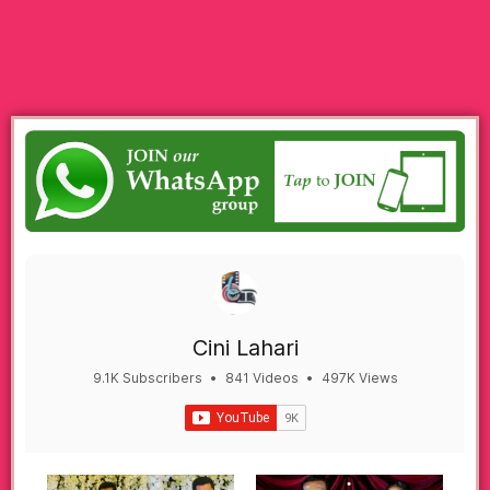
Cini Lahari
9.1K Subscribers
•
841 Videos
•
497K Views